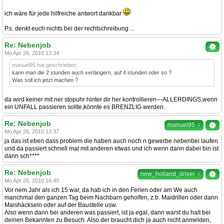
ich wäre für jede hilfreiche antwort dankbar
P.s. denkt euch nichts bei der rechtschreibung ...
Re: Nebenjob
Mo Apr 26, 2010 13:34
manuel95 hat geschrieben:
kann man die 2 stunden auch verlängern, auf 4 stunden oder so ?
Was soll ich jetzt machen ?
da wird keiner mit ner stopuhr hinter dir her kontrollieren---ALLERDINGS,wenn
ein UNFALL passieren sollte,könnte es BRENZLIG werden.
Re: Nebenjob
↓
manuel95
Mo Apr 26, 2010 13:37
ja das ist eben dass problem die haben auch noch n gewerbe nebenbei laufen
und da passiert schnell mal mit anderen etwas und ich wenn dann dabei bin ist
dann sch****
Re: Nebenjob
↓
new_holland_driver
Mo Apr 26, 2010 16:40
Vor nem Jahr als ich 15 war, da hab ich in den Ferien oder am We auch
manchmal den ganzen Tag beim Nachbarn geholfen, z.b. Maidrillen oder dann
Maishäckseln oder auf der Baustelle usw.
Also wenn dann bei anderen was passiert, ist ja egal, dann warst du halt bei
deinen Bekannten zu Besuch. Also der braucht dich ja auch nicht anmelden,