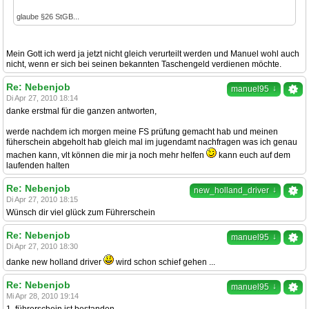
glaube §26 StGB...
Mein Gott ich werd ja jetzt nicht gleich verurteilt werden und Manuel wohl auch
nicht, wenn er sich bei seinen bekannten Taschengeld verdienen möchte.
Re: Nebenjob
↓
manuel95
Di Apr 27, 2010 18:14
danke erstmal für die ganzen antworten,
werde nachdem ich morgen meine FS prüfung gemacht hab und meinen
füherschein abgeholt hab gleich mal im jugendamt nachfragen was ich genau
machen kann, vlt können die mir ja noch mehr helfen
kann euch auf dem
laufenden halten
Re: Nebenjob
↓
new_holland_driver
Di Apr 27, 2010 18:15
Wünsch dir viel glück zum Führerschein
Re: Nebenjob
↓
manuel95
Di Apr 27, 2010 18:30
danke new holland driver
wird schon schief gehen ...
Re: Nebenjob
↓
manuel95
Mi Apr 28, 2010 19:14