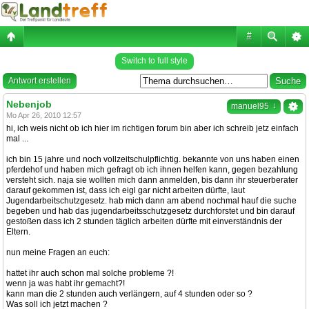
#
Switch to full style
Antwort erstellen
Nebenjob
↓
manuel95
Mo Apr 26, 2010 12:57
hi, ich weis nicht ob ich hier im richtigen forum bin aber ich schreib jetz einfach
mal ...
ich bin 15 jahre und noch vollzeitschulpflichtig. bekannte von uns haben einen
pferdehof und haben mich gefragt ob ich ihnen helfen kann, gegen bezahlung
versteht sich. naja sie wollten mich dann anmelden, bis dann ihr steuerberater
darauf gekommen ist, dass ich eigl gar nicht arbeiten dürfte, laut
Jugendarbeitschutzgesetz. hab mich dann am abend nochmal hauf die suche
begeben und hab das jugendarbeitsschutzgesetz durchforstet und bin darauf
gestoßen dass ich 2 stunden täglich arbeiten dürfte mit einverständnis der
Eltern.
nun meine Fragen an euch:
hattet ihr auch schon mal solche probleme ?!
wenn ja was habt ihr gemacht?!
kann man die 2 stunden auch verlängern, auf 4 stunden oder so ?
Was soll ich jetzt machen ?