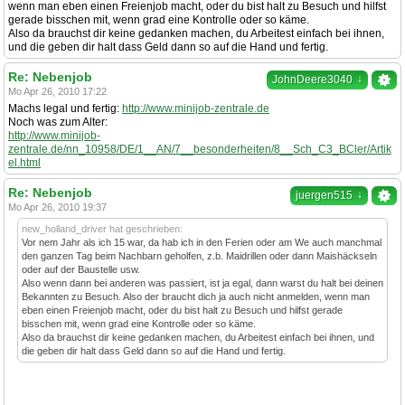
wenn man eben einen Freienjob macht, oder du bist halt zu Besuch und hilfst
gerade bisschen mit, wenn grad eine Kontrolle oder so käme.
Also da brauchst dir keine gedanken machen, du Arbeitest einfach bei ihnen,
und die geben dir halt dass Geld dann so auf die Hand und fertig.
Re: Nebenjob
↓
JohnDeere3040
Mo Apr 26, 2010 17:22
Machs legal und fertig:
http://www.minijob-zentrale.de
Noch was zum Alter:
http://www.minijob-
zentrale.de/nn_10958/DE/1__AN/7__besonderheiten/8__Sch_C3_BCler/Artik
el.html
Re: Nebenjob
↓
juergen515
Mo Apr 26, 2010 19:37
new_holland_driver hat geschrieben:
Vor nem Jahr als ich 15 war, da hab ich in den Ferien oder am We auch manchmal
den ganzen Tag beim Nachbarn geholfen, z.b. Maidrillen oder dann Maishäckseln
oder auf der Baustelle usw.
Also wenn dann bei anderen was passiert, ist ja egal, dann warst du halt bei deinen
Bekannten zu Besuch. Also der braucht dich ja auch nicht anmelden, wenn man
eben einen Freienjob macht, oder du bist halt zu Besuch und hilfst gerade
bisschen mit, wenn grad eine Kontrolle oder so käme.
Also da brauchst dir keine gedanken machen, du Arbeitest einfach bei ihnen, und
die geben dir halt dass Geld dann so auf die Hand und fertig.