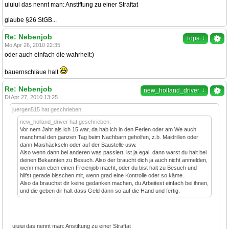
uiuiui das nennt man: Anstiftung zu einer Straftat
glaube §26 StGB...
Re: Nebenjob
↓
Tops
Mo Apr 26, 2010 22:35
oder auch einfach die wahrheit:)
bauernschläue halt
Re: Nebenjob
↓
new_holland_driver
Di Apr 27, 2010 13:25
juergen515 hat geschrieben:
new_holland_driver hat geschrieben:
Vor nem Jahr als ich 15 war, da hab ich in den Ferien oder am We auch
manchmal den ganzen Tag beim Nachbarn geholfen, z.b. Maidrillen oder
dann Maishäckseln oder auf der Baustelle usw.
Also wenn dann bei anderen was passiert, ist ja egal, dann warst du halt bei
deinen Bekannten zu Besuch. Also der braucht dich ja auch nicht anmelden,
wenn man eben einen Freienjob macht, oder du bist halt zu Besuch und
hilfst gerade bisschen mit, wenn grad eine Kontrolle oder so käme.
Also da brauchst dir keine gedanken machen, du Arbeitest einfach bei ihnen,
und die geben dir halt dass Geld dann so auf die Hand und fertig.
uiuiui das nennt man: Anstiftung zu einer Straftat