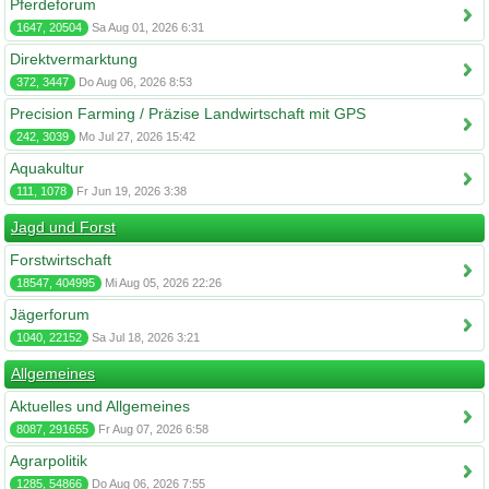
Pferdeforum
1647, 20504
Sa Aug 01, 2026 6:31
Direktvermarktung
372, 3447
Do Aug 06, 2026 8:53
Precision Farming / Präzise Landwirtschaft mit GPS
242, 3039
Mo Jul 27, 2026 15:42
Aquakultur
111, 1078
Fr Jun 19, 2026 3:38
Jagd und Forst
Forstwirtschaft
18547, 404995
Mi Aug 05, 2026 22:26
Jägerforum
1040, 22152
Sa Jul 18, 2026 3:21
Allgemeines
Aktuelles und Allgemeines
8087, 291655
Fr Aug 07, 2026 6:58
Agrarpolitik
1285, 54866
Do Aug 06, 2026 7:55