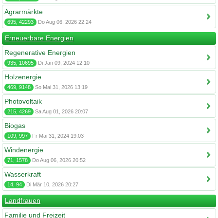
Agrarmärkte
695, 42293
Do Aug 06, 2026 22:24
Erneuerbare Energien
Regenerative Energien
935, 10695
Di Jan 09, 2024 12:10
Holzenergie
469, 9148
So Mai 31, 2026 13:19
Photovoltaik
215, 4269
Sa Aug 01, 2026 20:07
Biogas
109, 997
Fr Mai 31, 2024 19:03
Windenergie
71, 1578
Do Aug 06, 2026 20:52
Wasserkraft
14, 94
Di Mär 10, 2026 20:27
Landfrauen
Familie und Freizeit