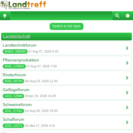
Switch to full style
Landwirtschaft
Landtechnikforum
50904, 588080
Fr Aug 07, 2026 6:42
Pflanzenproduktion
9540, 179841
Fr Aug 07, 2026 7:09
Rinderforum
5050, 90794
Mo Aug 03, 2026 11:46
Geflügelforum
1415, 12988
Di Apr 28, 2026 14:28
Schweineforum
1541, 57262
Do Aug 06, 2026 18:05
Schafforum
1342, 10371
So Mai 17, 2026 4:41