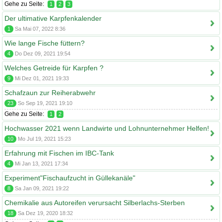
Gehe zu Seite:
1
2
3
Der ultimative Karpfenkalender
1
Sa Mai 07, 2022 8:36
Wie lange Fische füttern?
4
Do Dez 09, 2021 19:54
Welches Getreide für Karpfen ?
9
Mi Dez 01, 2021 19:33
Schafzaun zur Reiherabwehr
23
So Sep 19, 2021 19:10
Gehe zu Seite:
1
2
Hochwasser 2021 wenn Landwirte und Lohnunternehmer Helfen!
10
Mo Jul 19, 2021 15:23
Erfahrung mit Fischen im IBC-Tank
4
Mi Jan 13, 2021 17:34
Experiment"Fischaufzucht in Güllekanäle"
8
Sa Jan 09, 2021 19:22
Chemikalie aus Autoreifen verursacht Silberlachs-Sterben
18
Sa Dez 19, 2020 18:32