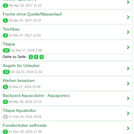
1
Mo Apr 10, 2017 11:22
Fische ohne Quelle/Wasserlauf
1
Sa Apr 01, 2017 23:29
Teichbau
3
Di Mär 07, 2017 11:53
Tilapia
32
Sa Sep 17, 2016 2:08
Gehe zu Seite:
1
2
3
Angeln für Urlauber
13
Do Jul 21, 2016 11:32
Weiher besetzen
5
Di Mai 17, 2016 15:49
Backyard Aquaculutre - Aquaponics
4
Mi Mär 30, 2016 13:13
Tilapia Aquakultur
0
Fr Feb 19, 2016 18:54
Forellenfutter selfmade
7
Fr Dez 25, 2015 17:39