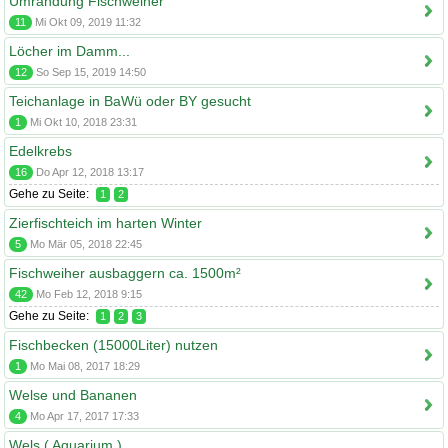
Umrandung Fischweiher
11
Mi Okt 09, 2019 11:32
Löcher im Damm...
12
So Sep 15, 2019 14:50
Teichanlage in BaWü oder BY gesucht
1
Mi Okt 10, 2018 23:31
Edelkrebs
16
Do Apr 12, 2018 13:17
Gehe zu Seite:
1
2
Zierfischteich im harten Winter
5
Mo Mär 05, 2018 22:45
Fischweiher ausbaggern ca. 1500m²
42
Mo Feb 12, 2018 9:15
Gehe zu Seite:
1
2
3
Fischbecken (15000Liter) nutzen
1
Mo Mai 08, 2017 18:29
Welse und Bananen
4
Mo Apr 17, 2017 17:33
Wels ( Aquarium )