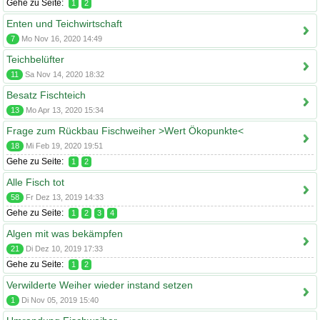
Gehe zu Seite:
1
2
Enten und Teichwirtschaft
7
Mo Nov 16, 2020 14:49
Teichbelüfter
11
Sa Nov 14, 2020 18:32
Besatz Fischteich
13
Mo Apr 13, 2020 15:34
Frage zum Rückbau Fischweiher >Wert Ökopunkte<
18
Mi Feb 19, 2020 19:51
Gehe zu Seite:
1
2
Alle Fisch tot
58
Fr Dez 13, 2019 14:33
Gehe zu Seite:
1
2
3
4
Algen mit was bekämpfen
21
Di Dez 10, 2019 17:33
Gehe zu Seite:
1
2
Verwilderte Weiher wieder instand setzen
1
Di Nov 05, 2019 15:40