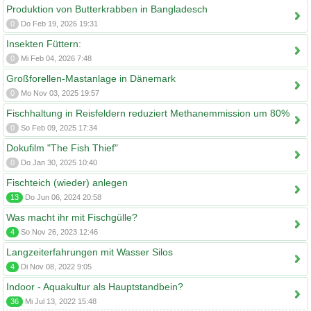
Produktion von Butterkrabben in Bangladesch
0
Do Feb 19, 2026 19:31
Insekten Füttern:
0
Mi Feb 04, 2026 7:48
Großforellen-Mastanlage in Dänemark
0
Mo Nov 03, 2025 19:57
Fischhaltung in Reisfeldern reduziert Methanemmission um 80%
0
So Feb 09, 2025 17:34
Dokufilm "The Fish Thief"
0
Do Jan 30, 2025 10:40
Fischteich (wieder) anlegen
13
Do Jun 06, 2024 20:58
Was macht ihr mit Fischgülle?
4
So Nov 26, 2023 12:46
Langzeiterfahrungen mit Wasser Silos
4
Di Nov 08, 2022 9:05
Indoor - Aquakultur als Hauptstandbein?
36
Mi Jul 13, 2022 15:48