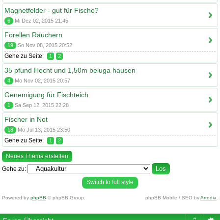
Magnetfelder - gut für Fische?
6
Mi Dez 02, 2015 21:45
Forellen Räuchern
19
So Nov 08, 2015 20:52
Gehe zu Seite:
1
2
35 pfund Hecht und 1,50m beluga hausen
4
Mo Nov 02, 2015 20:57
Genemigung für Fischteich
1
Sa Sep 12, 2015 22:28
Fischer in Not
18
Mo Jul 13, 2015 23:50
Gehe zu Seite:
1
2
Neues Thema erstellen
Gehe zu:
Switch to full style
Powered by
phpBB
© phpBB Group.
phpBB Mobile / SEO by
Artodia
.