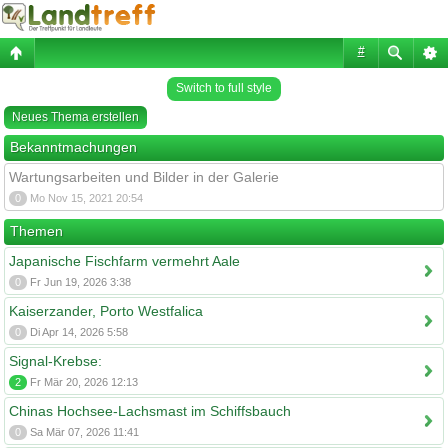
#
Switch to full style
Neues Thema erstellen
Bekanntmachungen
Wartungsarbeiten und Bilder in der Galerie
0
Mo Nov 15, 2021 20:54
Themen
Japanische Fischfarm vermehrt Aale
0
Fr Jun 19, 2026 3:38
Kaiserzander, Porto Westfalica
0
Di Apr 14, 2026 5:58
Signal-Krebse:
2
Fr Mär 20, 2026 12:13
Chinas Hochsee-Lachsmast im Schiffsbauch
0
Sa Mär 07, 2026 11:41