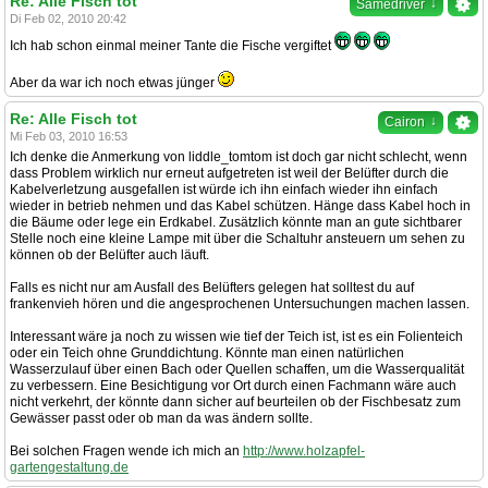
Re: Alle Fisch tot
↓
Samedriver
Di Feb 02, 2010 20:42
Ich hab schon einmal meiner Tante die Fische vergiftet
Aber da war ich noch etwas jünger
Re: Alle Fisch tot
↓
Cairon
Mi Feb 03, 2010 16:53
Ich denke die Anmerkung von liddle_tomtom ist doch gar nicht schlecht, wenn
dass Problem wirklich nur erneut aufgetreten ist weil der Belüfter durch die
Kabelverletzung ausgefallen ist würde ich ihn einfach wieder ihn einfach
wieder in betrieb nehmen und das Kabel schützen. Hänge dass Kabel hoch in
die Bäume oder lege ein Erdkabel. Zusätzlich könnte man an gute sichtbarer
Stelle noch eine kleine Lampe mit über die Schaltuhr ansteuern um sehen zu
können ob der Belüfter auch läuft.
Falls es nicht nur am Ausfall des Belüfters gelegen hat solltest du auf
frankenvieh hören und die angesprochenen Untersuchungen machen lassen.
Interessant wäre ja noch zu wissen wie tief der Teich ist, ist es ein Folienteich
oder ein Teich ohne Grunddichtung. Könnte man einen natürlichen
Wasserzulauf über einen Bach oder Quellen schaffen, um die Wasserqualität
zu verbessern. Eine Besichtigung vor Ort durch einen Fachmann wäre auch
nicht verkehrt, der könnte dann sicher auf beurteilen ob der Fischbesatz zum
Gewässer passt oder ob man da was ändern sollte.
Bei solchen Fragen wende ich mich an
http://www.holzapfel-
gartengestaltung.de