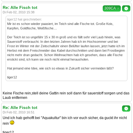
Re: Alle Fisch tot
↓
309CA
Di Feb 02, 2010 15:38
tiger12 hat geschrieben:
Mir ist es schon wieder paasiert, im Teich sind alle Fische tot. Große Kois,
Karpfen, Goldfische, Weißfische....
Der Teich ist so ungefähr 15 x 30 m groß und es fällt sehr viel Laub hinein, was
Sauerstoff verbraucht. In den letzten Jahren hab ich im Hochsommer und bei
Frost im Winter mit der Zeitschaltuhr einen Belüfter laufen lassen, jetzt hatte ich im
Herbst mit dem Freischneider das Kabel durchschnitten und dann bei Frostbeginn
nicht mehr dran gedacht. Schon Weihnachten hab ich gesehen, dass alle Fische
erstickt sind, ich kann sie noch nicht einmal herausholen.
Hat jemand eine Idee, wie sich so etwas in Zukunft sicher vermeiden läßt?
tiger12
Keine Fische rein,stell deine Gattin rein soll dann für sauerstoff sorgen und das
Laub entfernen
Re: Alle Fisch tot
Di Feb 02, 2010 16:51
Und ich hab gehofft bei "Aquakultur" bin ich vor euch sicher, da guckt ihr nicht
rein
tiger12