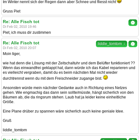
Im Winter nennt sich der Regen dann aber Schnee und fliesst nicht
Gruss Piet
Re: Alle Fisch tot
Di Feb 02, 2010 19:46
Piet, ich muss dir zustimmen
Re: Alle Fisch tot
↓
liddle_tomtom
Di Feb 02, 2010 20:07
Moin tiger,
wie hat denn die Lösung mit der Zeitschaltuhr und dem Belüfter funktioniert ??
Wenn das einwandfrei geklappt hat, dann würde ich das Kabel reparieren und
es vielleicht vergraben, damit du es beim nächsten Mal nicht wieder
durchtrennst wenn du mit dem Freischneider zugange bist.
Ansonsten würde mein nächster Gedanke auch in Richtung eines Netzes
gehen. Wie engmachig das dann sein sollte/müsste, hängt sicherlich von den
Bäumen ab, die da ringsrum stehen. Laub hat ja leider keine einheitliche
Größe.
Eine Plane drüber zu spannen wäre sicherlich auch keine geniale Idee.
Gruß
liddle_tomtom