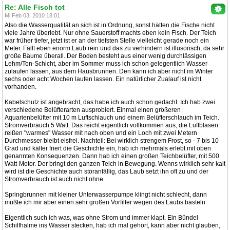
Re: Alle Fisch tot
Mi Feb 03, 2010 18:01
Also die Wasserqualität an sich ist in Ordnung, sonst hätten die Fische nicht
viele Jahre überlebt. Nur ohne Sauerstoff machts eben kein Fisch. Der Teich
war früher tiefer, jetzt ist er an der tiefsten Stelle vielleicht gerade noch ein
Meter. Fällt eben enorm Laub rein und das zu verhindern ist illusorisch, da sehr
große Bäume überall. Der Boden besteht aus einer wenig durchlässigen
Lehm/Ton-Schicht, aber im Sommer muss ich schon gelegentlich Wasser
zulaufen lassen, aus dem Hausbrunnen. Den kann ich aber nicht im Winter
sechs oder acht Wochen laufen lassen. Ein natürlicher Zualauf ist nicht
vorhanden.
Kabelschutz ist angebracht, das habe ich auch schon gedacht. Ich hab zwei
verschiedene Belüfterarten ausprobiert. Einmal einen größeren
Aquarienbelüfter mit 10 m Luftschlauch und einem Belüfterschlauch im Teich.
Stromverbrauch 5 Watt. Das reicht eigentlich vollkommen aus, die Luftblasen
reißen "warmes" Wasser mit nach oben und ein Loch mit zwei Metern
Durchmesser bleibt eisfrei. Nachteil: Bei wirklich strengem Frost, so - 7 bis 10
Grad und kälter friert die Geschichte ein, hab ich mehrmals erlebt mit oben
genannten Konsequenzen. Dann hab ich einen großen Teichbelüfter, mit 500
Watt-Motor. Der bringt den ganzen Teich in Bewegung. Wenns wirklich sehr kalt
wird ist die Geschichte auch störanfällig, das Laub setzt ihn oft zu und der
Stromverbrauch ist auch nicht ohne.
Springbrunnen mit kleiner Unterwasserpumpe klingt nicht schlecht, dann
müßte ich mir aber einen sehr großen Vorfilter wegen des Laubs basteln.
Eigentlich such ich was, was ohne Strom und immer klapt. Ein Bündel
Schilfhalme ins Wasser stecken, hab ich mal gehört, kann aber nicht glauben,