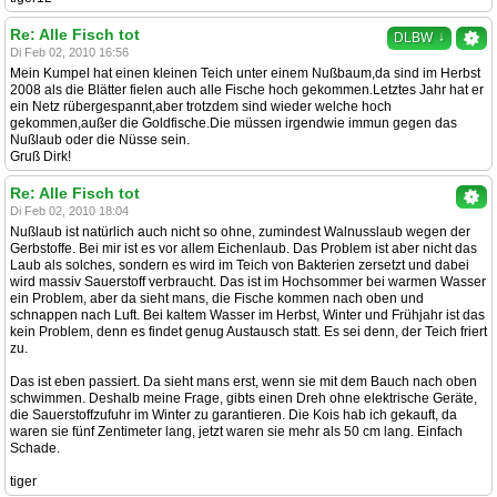
Re: Alle Fisch tot
↓
DLBW
Di Feb 02, 2010 16:56
Mein Kumpel hat einen kleinen Teich unter einem Nußbaum,da sind im Herbst
2008 als die Blätter fielen auch alle Fische hoch gekommen.Letztes Jahr hat er
ein Netz rübergespannt,aber trotzdem sind wieder welche hoch
gekommen,außer die Goldfische.Die müssen irgendwie immun gegen das
Nußlaub oder die Nüsse sein.
Gruß Dirk!
Re: Alle Fisch tot
Di Feb 02, 2010 18:04
Nußlaub ist natürlich auch nicht so ohne, zumindest Walnusslaub wegen der
Gerbstoffe. Bei mir ist es vor allem Eichenlaub. Das Problem ist aber nicht das
Laub als solches, sondern es wird im Teich von Bakterien zersetzt und dabei
wird massiv Sauerstoff verbraucht. Das ist im Hochsommer bei warmen Wasser
ein Problem, aber da sieht mans, die Fische kommen nach oben und
schnappen nach Luft. Bei kaltem Wasser im Herbst, Winter und Frühjahr ist das
kein Problem, denn es findet genug Austausch statt. Es sei denn, der Teich friert
zu.
Das ist eben passiert. Da sieht mans erst, wenn sie mit dem Bauch nach oben
schwimmen. Deshalb meine Frage, gibts einen Dreh ohne elektrische Geräte,
die Sauerstoffzufuhr im Winter zu garantieren. Die Kois hab ich gekauft, da
waren sie fünf Zentimeter lang, jetzt waren sie mehr als 50 cm lang. Einfach
Schade.
tiger