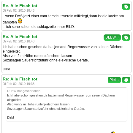
Re: Alle Fisch tot
Di Feb 02, 2010 18:43
...wenn DAS jetzt einer vom tierschutzverein mitkriegt,dann ist die kacke am
dampfen
....ich sehe schon die schlagzeile inner BILD.
Re: Alle Fisch tot
↓
DLBW
Di Feb 02, 2010 18:48
Ich habe schon gesehen,da hat jemand Regenwasser von seinen Dächern
eingeleitet.
Also von 2 m Höhe runterplätschern lassen.
Sozusagen Sauerstoffzufuhr ohne elektrische Geräte.
Dirk!
Re: Alle Fisch tot
↓
Piet
Di Feb 02, 2010 19:38
DLBW hat geschrieben:
Ich habe schon gesehen,da hat jemand Regenwasser von seinen Dächern
eingeleitet.
Also von 2 m Höhe runterplätschern lassen.
Sozusagen Sauerstoffzufuhr ohne elektrische Geräte.
Dirk!