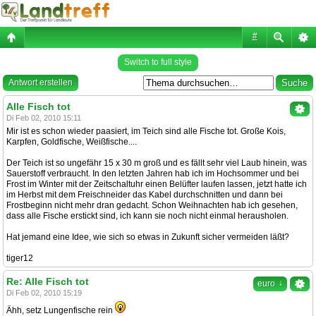
#
Switch to full style
Antwort erstellen
Alle Fisch tot
Di Feb 02, 2010 15:11
Mir ist es schon wieder paasiert, im Teich sind alle Fische tot. Große Kois,
Karpfen, Goldfische, Weißfische....
Der Teich ist so ungefähr 15 x 30 m groß und es fällt sehr viel Laub hinein, was
Sauerstoff verbraucht. In den letzten Jahren hab ich im Hochsommer und bei
Frost im Winter mit der Zeitschaltuhr einen Belüfter laufen lassen, jetzt hatte ich
im Herbst mit dem Freischneider das Kabel durchschnitten und dann bei
Frostbeginn nicht mehr dran gedacht. Schon Weihnachten hab ich gesehen,
dass alle Fische erstickt sind, ich kann sie noch nicht einmal herausholen.
Hat jemand eine Idee, wie sich so etwas in Zukunft sicher vermeiden läßt?
tiger12
Re: Alle Fisch tot
↓
euro
Di Feb 02, 2010 15:19
Ähh, setz Lungenfische rein