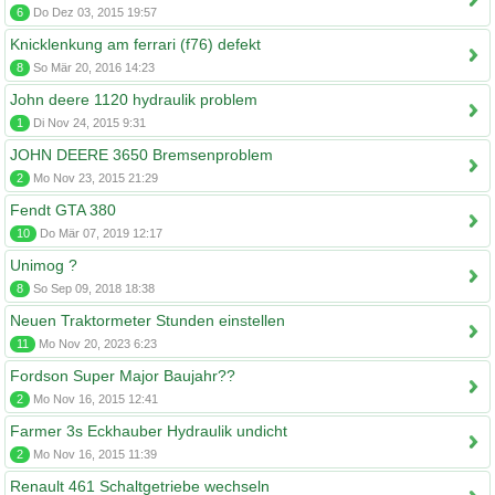
6
Do Dez 03, 2015 19:57
Knicklenkung am ferrari (f76) defekt
8
So Mär 20, 2016 14:23
John deere 1120 hydraulik problem
1
Di Nov 24, 2015 9:31
JOHN DEERE 3650 Bremsenproblem
2
Mo Nov 23, 2015 21:29
Fendt GTA 380
10
Do Mär 07, 2019 12:17
Unimog ?
8
So Sep 09, 2018 18:38
Neuen Traktormeter Stunden einstellen
11
Mo Nov 20, 2023 6:23
Fordson Super Major Baujahr??
2
Mo Nov 16, 2015 12:41
Farmer 3s Eckhauber Hydraulik undicht
2
Mo Nov 16, 2015 11:39
Renault 461 Schaltgetriebe wechseln