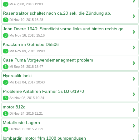
6
Mi Aug 08, 2018 19:03
Rasentraktor schaltet nach ca.20 sek. die Zündung ab.
9
Di Nov 10, 2015 16:28
John Deere 1640: Standlicht vorne links und hinten rechts ge
3
Mo Nov 16, 2015 15:16
Knacken im Getriebe D5506
5
Mo Nov 09, 2015 19:09
Case Puma Vorgewendemanagment problem
3
Mi Sep 26, 2018 18:47
Hydraulik Iseki
5
Mo Dez 04, 2017 20:43
Probleme Anfahren Farmer 3s BJ 6/1970
8
So Nov 08, 2015 10:24
motor 812d
1
Di Nov 24, 2015 11:21
Metallreste Lagern
4
Di Nov 03, 2015 20:29
lombardini motor f4m 1008 pumpendüsen