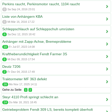
Perkins raucht, Perkinsmotor raucht, 1104 raucht
0
Sa Sep 24, 2016 23:01
Liste von Anhängern KBA
0
Mi Mär 16, 2016 17:22
Schleppschlauch auf Schleppschuh umrüsten
4
Sa Dez 12, 2015 18:42
Anhänger mit Zapp-Achse, Bremeprobleme
10
Fr Jul 07, 2023 14:08
Kraftheberundichtigkeit Fendt Farmer 3S
6
Mi Dez 09, 2015 17:54
Deutz 7206
2
Fr Dez 04, 2015 17:49
Traktormeter MF 363 defekt
16
Mo Nov 17, 2025 14:11
Gehe zu Seite:
1
2
Steyr 4110 Profi springt schlecht an
14
Do Mär 18, 2021 18:45
Getriebeproblem Fendt 309 LS, bereits komplett überholt