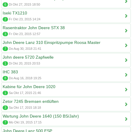
6
Di Okt 27, 2015 18:50
Iseki TX1210
2
Fr Okt 23, 2015 14:24
Rasentraktor John Deere STX 38
3
Fr Okt 23, 2015 12:57
John Deere Lanz 310 Einspritzpumpe Roosa Master
7
Do Aug 30, 2018 21:41
John deere 5720 Zapfwelle
1
Di Okt 20, 2015 20:53
IHC 383
8
Do Aug 16, 2018 19:25
Kabine für John Deere 1020
1
Sa Okt 17, 2015 21:46
Zetor 7245 Bremsen entlüften
3
Sa Okt 17, 2015 18:18
Wartung John Deere 1640 (150 BS/Jahr)
7
Mo Okt 19, 2015 17:15
John Deere Lanz 500 ESP