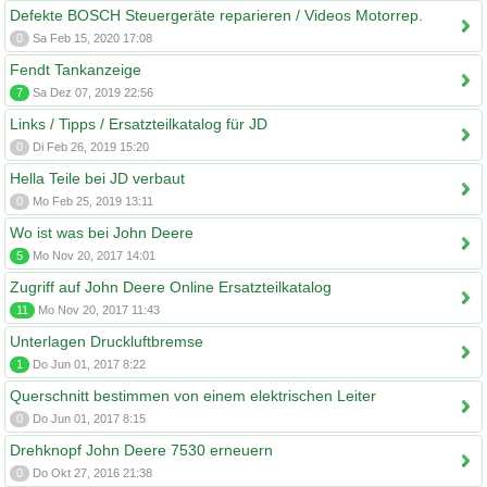
Defekte BOSCH Steuergeräte reparieren / Videos Motorrep.
0
Sa Feb 15, 2020 17:08
Fendt Tankanzeige
7
Sa Dez 07, 2019 22:56
Links / Tipps / Ersatzteilkatalog für JD
0
Di Feb 26, 2019 15:20
Hella Teile bei JD verbaut
0
Mo Feb 25, 2019 13:11
Wo ist was bei John Deere
5
Mo Nov 20, 2017 14:01
Zugriff auf John Deere Online Ersatzteilkatalog
11
Mo Nov 20, 2017 11:43
Unterlagen Druckluftbremse
1
Do Jun 01, 2017 8:22
Querschnitt bestimmen von einem elektrischen Leiter
0
Do Jun 01, 2017 8:15
Drehknopf John Deere 7530 erneuern
0
Do Okt 27, 2016 21:38