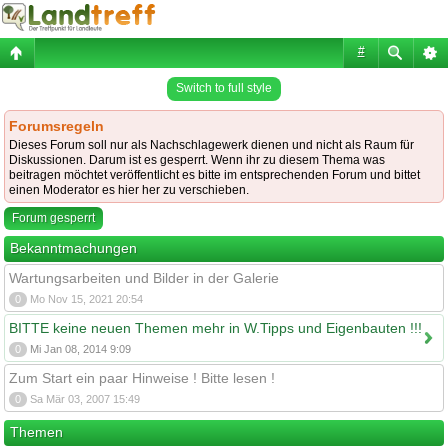
#
Switch to full style
Forumsregeln
Dieses Forum soll nur als Nachschlagewerk dienen und nicht als Raum für
Diskussionen. Darum ist es gesperrt. Wenn ihr zu diesem Thema was
beitragen möchtet veröffentlicht es bitte im entsprechenden Forum und bittet
einen Moderator es hier her zu verschieben.
Forum gesperrt
Bekanntmachungen
Wartungsarbeiten und Bilder in der Galerie
0
Mo Nov 15, 2021 20:54
BITTE keine neuen Themen mehr in W.Tipps und Eigenbauten !!!
0
Mi Jan 08, 2014 9:09
Zum Start ein paar Hinweise ! Bitte lesen !
0
Sa Mär 03, 2007 15:49
Themen