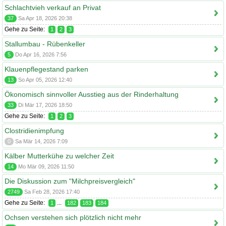
Schlachtvieh verkauf an Privat
37
Sa Apr 18, 2026 20:38
Gehe zu Seite:
1
2
3
Stallumbau - Rübenkeller
5
Do Apr 16, 2026 7:56
Klauenpflegestand parken
13
So Apr 05, 2026 12:40
Ökonomisch sinnvoller Ausstieg aus der Rinderhaltung
33
Di Mär 17, 2026 18:50
Gehe zu Seite:
1
2
3
Clostridienimpfung
0
Sa Mär 14, 2026 7:09
Kälber Mutterkühe zu welcher Zeit
14
Mo Mär 09, 2026 11:50
Die Diskussion zum "Milchpreisvergleich"
2749
Sa Feb 28, 2026 17:40
Gehe zu Seite:
...
1
182
183
184
Ochsen verstehen sich plötzlich nicht mehr