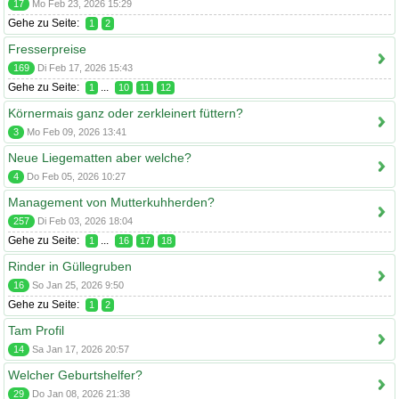
17
Mo Feb 23, 2026 15:29
Gehe zu Seite:
1
2
Fresserpreise
169
Di Feb 17, 2026 15:43
Gehe zu Seite:
...
1
10
11
12
Körnermais ganz oder zerkleinert füttern?
3
Mo Feb 09, 2026 13:41
Neue Liegematten aber welche?
4
Do Feb 05, 2026 10:27
Management von Mutterkuhherden?
257
Di Feb 03, 2026 18:04
Gehe zu Seite:
...
1
16
17
18
Rinder in Güllegruben
16
So Jan 25, 2026 9:50
Gehe zu Seite:
1
2
Tam Profil
14
Sa Jan 17, 2026 20:57
Welcher Geburtshelfer?
29
Do Jan 08, 2026 21:38