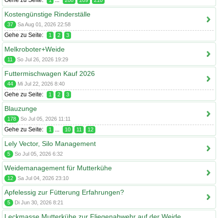
Gehe zu Seite:
...
1
208
209
210
Kostengünstige Rinderställe
37
Sa Aug 01, 2026 22:58
Gehe zu Seite:
1
2
3
Melkroboter+Weide
11
So Jul 26, 2026 19:29
Futtermischwagen Kauf 2026
44
Mi Jul 22, 2026 8:40
Gehe zu Seite:
1
2
3
Blauzunge
178
So Jul 05, 2026 11:11
Gehe zu Seite:
...
1
10
11
12
Lely Vector, Silo Management
5
So Jul 05, 2026 6:32
Weidemanagement für Mutterkühe
12
Sa Jul 04, 2026 23:10
Apfelessig zur Fütterung Erfahrungen?
5
Di Jun 30, 2026 8:21
Leckmasse Mutterkühe zur Fliegenabwehr auf der Weide