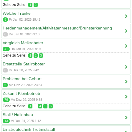
Gehe zu Seite:
1
2
Welche Tränke
5
Fr Jan 02, 2026 19:42
Herdenmanagement/Aktivitätenmessung/Brunsterkennung
0
Do Jan 01, 2026 9:10
Vergleich Melkroboter
41
Do Jan 01, 2026 9:07
Gehe zu Seite:
1
2
3
Ersatzteile Stallroboter
0
Di Dez 30, 2025 9:42
Probleme bei Geburt
6
Mo Dez 29, 2025 23:54
Zukunft Kleinbetrieb
76
Mo Dez 29, 2025 9:38
Gehe zu Seite:
...
1
4
5
6
Stall / Hallenbau
13
Mi Dez 24, 2025 1:12
Einstreutechnik Tretmiststall