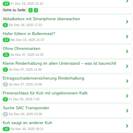
24
Fr Dez 19, 2025 12:10
Gehe zu Seite:
1
2
Abkalbebox mit Smartphone überwachen
6
Do Dez 18, 2025 17:22
Hafer füttern in Bullenmast?
14
Mo Dez 15, 2025 21:37
Ohne Ohrenmarken
11
So Dez 07, 2025 12:33
Kleine Rinderhaltung im alten Unterstand – was ist baurechtl
5
So Dez 07, 2025 11:45
Ertragsschadenversicherung Rinderhaltung
0
So Dez 07, 2025 10:58
Preisnachlass für Kuh mit ungeborenem Kalb
9
Fr Dez 05, 2025 7:43
Suche SAC Transponder
0
Do Dez 04, 2025 23:00
Kuh saugt an anderer Kuh
16
So Nov 30, 2025 20:21