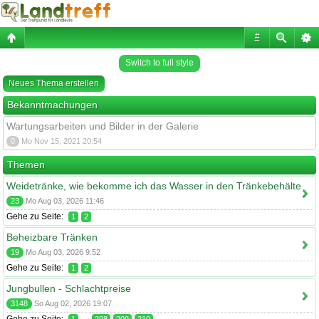
#
Switch to full style
Neues Thema erstellen
Bekanntmachungen
Wartungsarbeiten und Bilder in der Galerie
0
Mo Nov 15, 2021 20:54
Themen
Weidetränke, wie bekomme ich das Wasser in den Tränkebehälte
23
Mo Aug 03, 2026 11:46
Gehe zu Seite:
1
2
Beheizbare Tränken
19
Mo Aug 03, 2026 9:52
Gehe zu Seite:
1
2
Jungbullen - Schlachtpreise
3148
So Aug 02, 2026 19:07