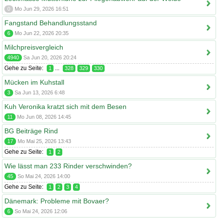
0
Mo Jun 29, 2026 16:51
Fangstand Behandlungsstand
6
Mo Jun 22, 2026 20:35
Milchpreisvergleich
4940
Sa Jun 20, 2026 20:24
Gehe zu Seite:
...
1
328
329
330
Mücken im Kuhstall
3
Sa Jun 13, 2026 6:48
Kuh Veronika kratzt sich mit dem Besen
11
Mo Jun 08, 2026 14:45
BG Beiträge Rind
17
Mo Mai 25, 2026 13:43
Gehe zu Seite:
1
2
Wie lässt man 233 Rinder verschwinden?
45
So Mai 24, 2026 14:00
Gehe zu Seite:
1
2
3
4
Dänemark: Probleme mit Bovaer?
6
So Mai 24, 2026 12:06