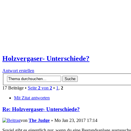
Holzvergaser- Unterschiede?
Antwort erstellen
17 Beiträge •
Seite
2
von
2
•
1
,
2
Mit Zitat antworten
Re: Holzvergaser- Unterschiede?
von
The Judge
» Mo Jan 23, 2017 17:14
Soviel gibt es eigentlich nur, wenn du eine Bestandsanlage austausch