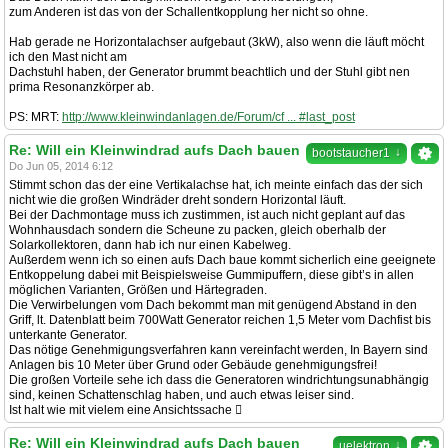
zum Anderen ist das von der Schallentkopplung her nicht so ohne.
Hab gerade ne Horizontalachser aufgebaut (3kW), also wenn die läuft möcht
ich den Mast nicht am
Dachstuhl haben, der Generator brummt beachtlich und der Stuhl gibt nen
prima Resonanzkörper ab.
PS: MRT:
http://www.kleinwindanlagen.de/Forum/cf ... #last_post
Re: Will ein Kleinwindrad aufs Dach bauen
↓
bootstaucher1
Do Jun 05, 2014 6:12
Stimmt schon das der eine Vertikalachse hat, ich meinte einfach das der sich
nicht wie die großen Windräder dreht sondern Horizontal läuft.
Bei der Dachmontage muss ich zustimmen, ist auch nicht geplant auf das
Wohnhausdach sondern die Scheune zu packen, gleich oberhalb der
Solarkollektoren, dann hab ich nur einen Kabelweg.
Außerdem wenn ich so einen aufs Dach baue kommt sicherlich eine geeignete
Entkoppelung dabei mit Beispielsweise Gummipuffern, diese gibt’s in allen
möglichen Varianten, Größen und Härtegraden.
Die Verwirbelungen vom Dach bekommt man mit genügend Abstand in den
Griff, lt. Datenblatt beim 700Watt Generator reichen 1,5 Meter vom Dachfist bis
unterkante Generator.
Das nötige Genehmigungsverfahren kann vereinfacht werden, In Bayern sind
Anlagen bis 10 Meter über Grund oder Gebäude genehmigungsfrei!
Die großen Vorteile sehe ich dass die Generatoren windrichtungsunabhängig
sind, keinen Schattenschlag haben, und auch etwas leiser sind.
Ist halt wie mit vielem eine Ansichtssache 
Re: Will ein Kleinwindrad aufs Dach bauen
↓
µelektron