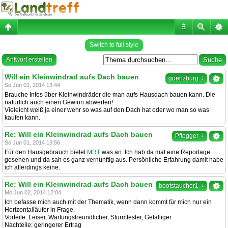
#
Switch to full style
Antwort erstellen
Will ein Kleinwindrad aufs Dach bauen
↓
guenzburg
So Jun 01, 2014 13:44
Brauche Infos über Kleinwindräder die man aufs Hausdach bauen kann. Die
natürlich auch einen Gewinn abwerfen!
Vieleicht weiß ja einer wehr so was auf den Dach hat oder wo man so was
kaufen kann.
Re: Will ein Kleinwindrad aufs Dach bauen
↓
Pflogger
So Jun 01, 2014 13:56
Für den Hausgebrauch bietet
MRT
was an. Ich hab da mal eine Reportage
gesehen und da sah es ganz vernünftig aus. Persönliche Erfahrung damit habe
ich allerdings keine.
Re: Will ein Kleinwindrad aufs Dach bauen
↓
bootstaucher1
Mo Jun 02, 2014 12:04
Ich befasse mich auch mit der Thematik, wenn dann kommt für mich nur ein
Horizontalläufer in Frage.
Vorteile: Leiser, Wartungsfreundlicher, Sturmfester, Gefälliger
Nachteile: geringerer Ertrag