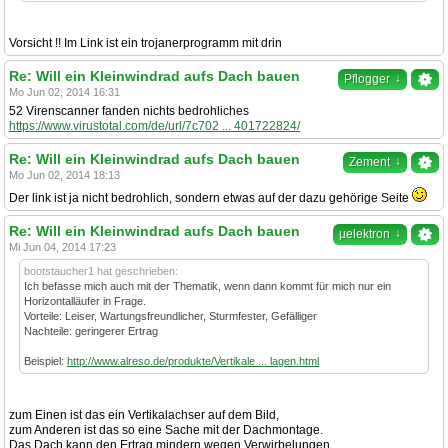
Vorsicht !! Im Link ist ein trojanerprogramm mit drin
Re: Will ein Kleinwindrad aufs Dach bauen
↓
Pflogger
Mo Jun 02, 2014 16:31
52 Virenscanner fanden nichts bedrohliches
https://www.virustotal.com/de/url/7c702 ... 401722824/
Re: Will ein Kleinwindrad aufs Dach bauen
↓
Zement
Mo Jun 02, 2014 18:13
Der link ist ja nicht bedrohlich, sondern etwas auf der dazu gehörige Seite
Re: Will ein Kleinwindrad aufs Dach bauen
↓
µelektron
Mi Jun 04, 2014 17:23
bootstaucher1 hat geschrieben:
Ich befasse mich auch mit der Thematik, wenn dann kommt für mich nur ein
Horizontalläufer in Frage.
Vorteile: Leiser, Wartungsfreundlicher, Sturmfester, Gefälliger
Nachteile: geringerer Ertrag
Beispiel:
http://www.alreso.de/produkte/Vertikale ... lagen.html
zum Einen ist das ein Vertikalachser auf dem Bild,
zum Anderen ist das so eine Sache mit der Dachmontage.
Das Dach kann den Ertrag mindern wegen Verwirbelungen,