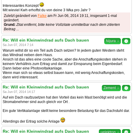
Interessantes Konzept
Mit wieviel Kwh erhoffst du von deine 3 Wka pro Jahr ?
Zuletzt geändert von
Falke
am Fr Jun 06, 2014 19:11, insgesamt 1-mal
geändert.
Grund:
Zitat entfernt, bitte keine Vollzitate unmittelbar nach dem zitierten
Beitrag ...
Re: Will ein Kleinwindrad aufs Dach bauen
↓
Nijura
Sa Jun 07, 2014 7:14
Warum willst dir so ein Teil aufs Dach setzen? In jedem guten Western steht
das Windrad neben dem Haus.
Ansich ist das alles eine coole Sache, aber die Anschaffungskosten stehen in
keinem Verhältnis zum Ertrag und damit zur Einsparung beim Eigenbedarf.
Dann lieber eine Photovoltaikanlage.
Wenn man sich so etwas selbst bauen kann, mit wenig Anschaffungskosten,
dann wird interessant.
Re: Will ein Kleinwindrad aufs Dach bauen
↓
Zement
Sa Jun 07, 2014 14:17
Auf ein Dach raufzusetzen hat den Vorteil das kein Mast benötigt wird und die
Stromabnehmer sind auch gleich vor Ort .
Ein gute Vertikalanlage stellt keine besondere Belastung für das Dachstuhl dar.
Allerdings der Ertrag solche Anlage
Re: Will ein Kleinwindrad aufs Dach bauen
↓
µelektron