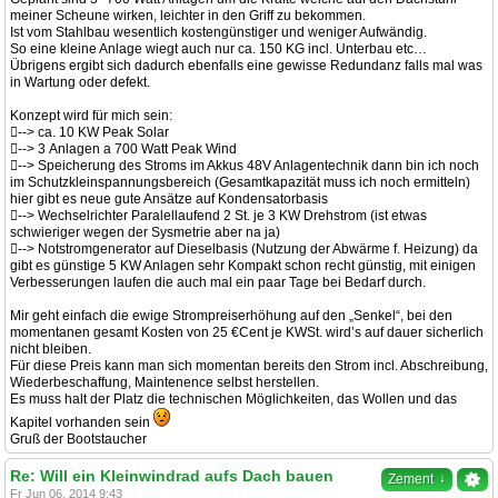
meiner Scheune wirken, leichter in den Griff zu bekommen.
Ist vom Stahlbau wesentlich kostengünstiger und weniger Aufwändig.
So eine kleine Anlage wiegt auch nur ca. 150 KG incl. Unterbau etc…
Übrigens ergibt sich dadurch ebenfalls eine gewisse Redundanz falls mal was
in Wartung oder defekt.
Konzept wird für mich sein:
--> ca. 10 KW Peak Solar
--> 3 Anlagen a 700 Watt Peak Wind
--> Speicherung des Stroms im Akkus 48V Anlagentechnik dann bin ich noch
im Schutzkleinspannungsbereich (Gesamtkapazität muss ich noch ermitteln)
hier gibt es neue gute Ansätze auf Kondensatorbasis
--> Wechselrichter Paralellaufend 2 St. je 3 KW Drehstrom (ist etwas
schwieriger wegen der Sysmetrie aber na ja)
--> Notstromgenerator auf Dieselbasis (Nutzung der Abwärme f. Heizung) da
gibt es günstige 5 KW Anlagen sehr Kompakt schon recht günstig, mit einigen
Verbesserungen laufen die auch mal ein paar Tage bei Bedarf durch.
Mir geht einfach die ewige Strompreiserhöhung auf den „Senkel“, bei den
momentanen gesamt Kosten von 25 €Cent je KWSt. wird’s auf dauer sicherlich
nicht bleiben.
Für diese Preis kann man sich momentan bereits den Strom incl. Abschreibung,
Wiederbeschaffung, Maintenence selbst herstellen.
Es muss halt der Platz die technischen Möglichkeiten, das Wollen und das
Kapitel vorhanden sein
Gruß der Bootstaucher
Re: Will ein Kleinwindrad aufs Dach bauen
↓
Zement
Fr Jun 06, 2014 9:43