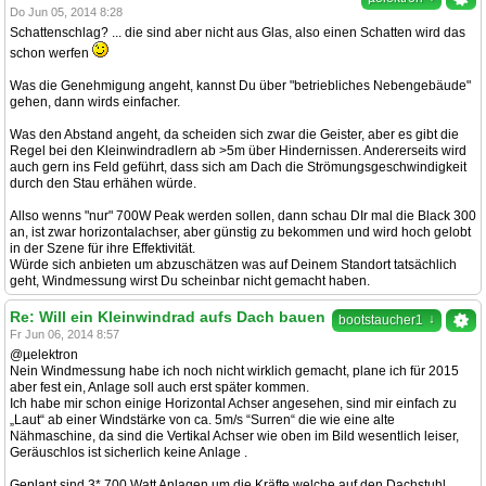
Do Jun 05, 2014 8:28
Schattenschlag? ... die sind aber nicht aus Glas, also einen Schatten wird das
schon werfen
Was die Genehmigung angeht, kannst Du über "betriebliches Nebengebäude"
gehen, dann wirds einfacher.
Was den Abstand angeht, da scheiden sich zwar die Geister, aber es gibt die
Regel bei den Kleinwindradlern ab >5m über Hindernissen. Andererseits wird
auch gern ins Feld geführt, dass sich am Dach die Strömungsgeschwindigkeit
durch den Stau erhähen würde.
Allso wenns "nur" 700W Peak werden sollen, dann schau DIr mal die Black 300
an, ist zwar horizontalachser, aber günstig zu bekommen und wird hoch gelobt
in der Szene für ihre Effektivität.
Würde sich anbieten um abzuschätzen was auf Deinem Standort tatsächlich
geht, Windmessung wirst Du scheinbar nicht gemacht haben.
Re: Will ein Kleinwindrad aufs Dach bauen
↓
bootstaucher1
Fr Jun 06, 2014 8:57
@µelektron
Nein Windmessung habe ich noch nicht wirklich gemacht, plane ich für 2015
aber fest ein, Anlage soll auch erst später kommen.
Ich habe mir schon einige Horizontal Achser angesehen, sind mir einfach zu
„Laut“ ab einer Windstärke von ca. 5m/s “Surren“ die wie eine alte
Nähmaschine, da sind die Vertikal Achser wie oben im Bild wesentlich leiser,
Geräuschlos ist sicherlich keine Anlage .
Geplant sind 3* 700 Watt Anlagen um die Kräfte welche auf den Dachstuhl