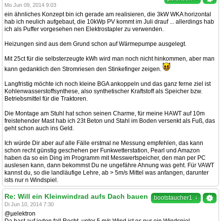
Mo Jun 09, 2014 9:03
ein ähnliches Konzept bin ich gerade am realisieren, die 3kW WKA horizontal
hab ich neulich aufgebaut, die 10kWp PV kommt im Juli drauf ... allerdings hab
ich als Puffer vorgesehen nen Elektrostapler zu verwenden.
Heizungen sind aus dem Grund schon auf Wärmepumpe ausgelegt.
Mit 25ct für die selbsterzeugte kWh wird man noch nicht hinkommen, aber man
kann gedanklich den Stromriesen den Stinkefinger zeigen.
Langfristig möchte ich noch kleine BGA ankoppeln und das ganz ferne ziel ist
Kohlenwasserstoffsynthese, also synthetischer Kraftstoff als Speicher bzw.
Betriebsmittel für die Traktoren.
Die Montage am Stuhl hat schon seinen Charme, für meine HAWT auf 10m
freistehender Mast hab ich 23t Beton und Stahl im Boden versenkt als Fuß, das
geht schon auch ins Geld.
Ich würde Dir aber auf alle Fälle erstmal ne Messung empfehlen, das kann
schon recht günstig geschehen per Funkwetterstation, Pearl und Amazon
haben da so ein Ding im Programm mit Messwertspeicher, den man per PC
auslesen kann, dann bekommst Du ne ungefähre Ahnung was geht. Für VAWT
kannst du, so die landläufige Lehre, ab > 5m/s Mittel was anfangen, darunter
ists nur n Windspiel.
Re: Will ein Kleinwindrad aufs Dach bauen
↓
bootstaucher1
Di Jun 10, 2014 7:30
@µelektron