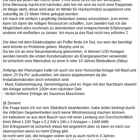
Da hast auf jeden fall Recht, unter 5 m/s Wind ist es nur ein Windspiel.
Eine Messung macht erst nächstes Jahr bei mir sinn da noch eine Pappelale
im Wege steht, diese wird aber im Winter für Hackschnitzel ausgedünnt und
zukünftig ab 15 Meter Höhe gekappt werden.
Ich mach mir einfach Langfristig Gedanken sowas umzusetzen, zum einen
kann ich dann die nötigen Ressourcen schaffen, zum zweiten hab ich die
Möglichkeit alles nochmals zu überdenken und entsprechende Erfahrungen
anderer mit einfließen zu lassen. Ich muss ja das Rad nicht neu erfinden 
Die Idee mit dem Elektrostapler als Puffer finde ich Gut, nur wen der benötigt
wird könnte es Probleme geben. Murphy und so.
Da bin ich an eine Neuentwicklung gekommen, in kleinen USV Anlagen
werden bereits die ersten Kondensatoren als Energiespeicher verwendet.
Ist sicherlich eine Alternative zu einer 6 oder 10 Jahres Bleibatterie (Akku)
Anfangs der Planungen hatte ich auch vor eine Horizontal Anlage mit Mast und
allem „Pi Pa Po“ aufzustellen, bin davon abgekommen da die
Installationskosten doch erheblich sind.
- Mast, Kabelverlegung, Genehmigung und ev. Ärger mit den Nachbarn obwohl
die Anlage sicherlich 100m vom nächsten Geb.
- Vorteil höhere Erträge als Savonius Maschinen
@ Zement
Die Frage kann ich nur rein Statistisch beantworten, habe leider bedingt durch
die örtlichen Gegebenheiten noch keine Windmessung machen können.
Ich kalkuliere so aus dem Bauch raus mit einer Leistung von Durchschnittlich
6m/s Wind x 100 Tage x 0,2 KW x 24h x 3 Anlagen = 1440 kWh
Der Ertragswert ist sicherlich etwas tief angelehnt aber so kann es mich nur
überraschen wenn es mehr Ertrag gibt.
Ist nicht sehr viel, die Anlagen sollen sich ja auch nicht in 3 Jahren