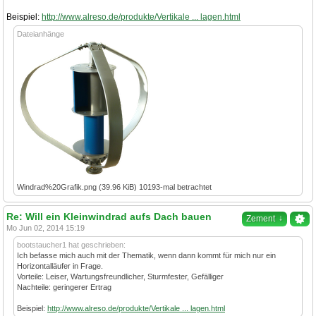
Beispiel:
http://www.alreso.de/produkte/Vertikale ... lagen.html
Dateianhänge
Windrad%20Grafik.png (39.96 KiB) 10193-mal betrachtet
Re: Will ein Kleinwindrad aufs Dach bauen
↓
Zement
Mo Jun 02, 2014 15:19
bootstaucher1 hat geschrieben:
Ich befasse mich auch mit der Thematik, wenn dann kommt für mich nur ein
Horizontalläufer in Frage.
Vorteile: Leiser, Wartungsfreundlicher, Sturmfester, Gefälliger
Nachteile: geringerer Ertrag
Beispiel:
http://www.alreso.de/produkte/Vertikale ... lagen.html