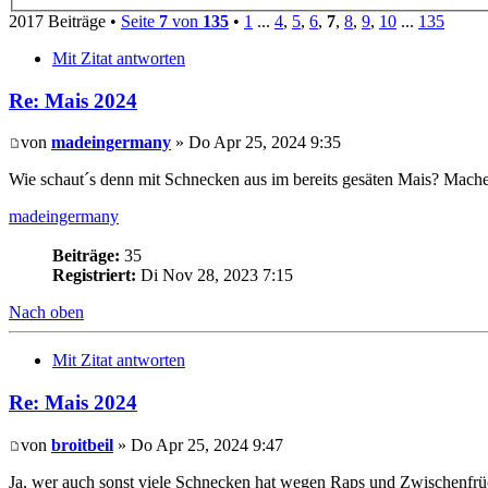
2017 Beiträge •
Seite
7
von
135
•
1
...
4
,
5
,
6
,
7
,
8
,
9
,
10
...
135
Mit Zitat antworten
Re: Mais 2024
von
madeingermany
» Do Apr 25, 2024 9:35
Wie schaut´s denn mit Schnecken aus im bereits gesäten Mais? Mach
madeingermany
Beiträge:
35
Registriert:
Di Nov 28, 2023 7:15
Nach oben
Mit Zitat antworten
Re: Mais 2024
von
broitbeil
» Do Apr 25, 2024 9:47
Ja, wer auch sonst viele Schnecken hat wegen Raps und Zwischenfrü