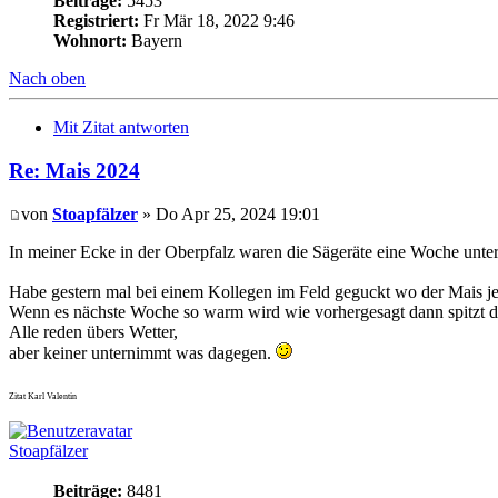
Beiträge:
5453
Registriert:
Fr Mär 18, 2022 9:46
Wohnort:
Bayern
Nach oben
Mit Zitat antworten
Re: Mais 2024
von
Stoapfälzer
» Do Apr 25, 2024 19:01
In meiner Ecke in der Oberpfalz waren die Sägeräte eine Woche unterw
Habe gestern mal bei einem Kollegen im Feld geguckt wo der Mais je
Wenn es nächste Woche so warm wird wie vorhergesagt dann spitzt de
Alle reden übers Wetter,
aber keiner unternimmt was dagegen.
Zitat Karl Valentin
Stoapfälzer
Beiträge:
8481