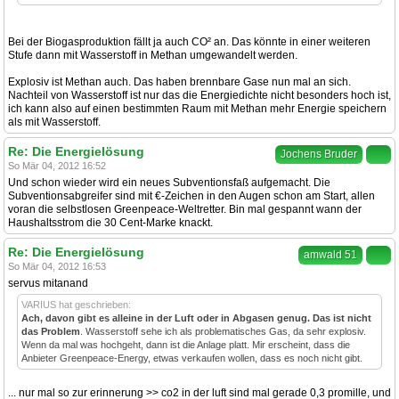
Bei der Biogasproduktion fällt ja auch CO² an. Das könnte in einer weiteren
Stufe dann mit Wasserstoff in Methan umgewandelt werden.
Explosiv ist Methan auch. Das haben brennbare Gase nun mal an sich.
Nachteil von Wasserstoff ist nur das die Energiedichte nicht besonders hoch ist,
ich kann also auf einen bestimmten Raum mit Methan mehr Energie speichern
als mit Wasserstoff.
Re: Die Energielösung
Jochens Bruder
So Mär 04, 2012 16:52
Und schon wieder wird ein neues Subventionsfaß aufgemacht. Die
Subventionsabgreifer sind mit €-Zeichen in den Augen schon am Start, allen
voran die selbstlosen Greenpeace-Weltretter. Bin mal gespannt wann der
Haushaltsstrom die 30 Cent-Marke knackt.
Re: Die Energielösung
amwald 51
So Mär 04, 2012 16:53
servus mitanand
VARIUS hat geschrieben:
Ach, davon gibt es alleine in der Luft oder in Abgasen genug. Das ist nicht
das Problem
. Wasserstoff sehe ich als problematisches Gas, da sehr explosiv.
Wenn da mal was hochgeht, dann ist die Anlage platt. Mir erscheint, dass die
Anbieter Greenpeace-Energy, etwas verkaufen wollen, dass es noch nicht gibt.
... nur mal so zur erinnerung >> co2 in der luft sind mal gerade 0,3 promille, und