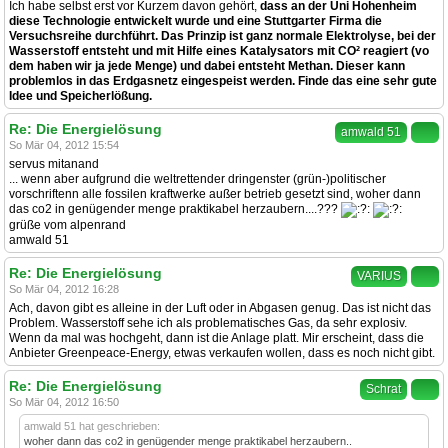
Ich habe selbst erst vor Kurzem davon gehört,
dass an der Uni Hohenheim
diese Technologie entwickelt wurde und eine Stuttgarter Firma die
Versuchsreihe durchführt. Das Prinzip ist ganz normale Elektrolyse, bei der
Wasserstoff entsteht und mit Hilfe eines Katalysators mit CO² reagiert (vo
dem haben wir ja jede Menge) und dabei entsteht Methan. Dieser kann
problemlos in das Erdgasnetz eingespeist werden. Finde das eine sehr gute
Idee und Speicherlößung.
Re: Die Energielösung
amwald 51
So Mär 04, 2012 15:54
servus mitanand
... wenn aber aufgrund die weltrettender dringenster (grün-)politischer
vorschriftenn alle fossilen kraftwerke außer betrieb gesetzt sind, woher dann
das co2 in genügender menge praktikabel herzaubern....???
grüße vom alpenrand
amwald 51
Re: Die Energielösung
VARIUS
So Mär 04, 2012 16:28
Ach, davon gibt es alleine in der Luft oder in Abgasen genug. Das ist nicht das
Problem. Wasserstoff sehe ich als problematisches Gas, da sehr explosiv.
Wenn da mal was hochgeht, dann ist die Anlage platt. Mir erscheint, dass die
Anbieter Greenpeace-Energy, etwas verkaufen wollen, dass es noch nicht gibt.
Re: Die Energielösung
Schrat
So Mär 04, 2012 16:50
amwald 51 hat geschrieben:
woher dann das co2 in genügender menge praktikabel herzaubern..