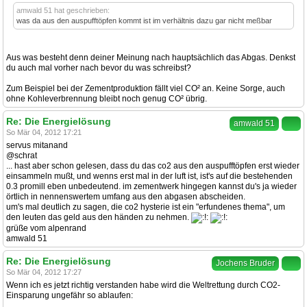
amwald 51 hat geschrieben:
was da aus den auspufftöpfen kommt ist im verhältnis dazu gar nicht meßbar
Aus was besteht denn deiner Meinung nach hauptsächlich das Abgas. Denkst
du auch mal vorher nach bevor du was schreibst?
Zum Beispiel bei der Zementproduktion fällt viel CO² an. Keine Sorge, auch
ohne Kohleverbrennung bleibt noch genug CO² übrig.
Re: Die Energielösung
amwald 51
So Mär 04, 2012 17:21
servus mitanand
@schrat
... hast aber schon gelesen, dass du das co2 aus den auspufftöpfen erst wieder
einsammeln mußt, und wenns erst mal in der luft ist, ist's auf die bestehenden
0.3 promill eben unbedeutend. im zementwerk hingegen kannst du's ja wieder
örtlich in nennenswertem umfang aus den abgasen abscheiden.
um's mal deutlich zu sagen, die co2 hysterie ist ein "erfundenes thema", um
den leuten das geld aus den händen zu nehmen.
grüße vom alpenrand
amwald 51
Re: Die Energielösung
Jochens Bruder
So Mär 04, 2012 17:27
Wenn ich es jetzt richtig verstanden habe wird die Weltrettung durch CO2-
Einsparung ungefähr so ablaufen: