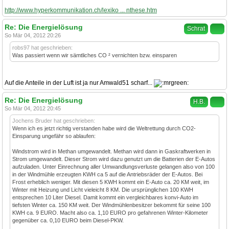
http://www.hyperkommunikation.ch/lexiko ... nthese.htm
Re: Die Energielösung
Schrat
So Mär 04, 2012 20:26
robs97 hat geschrieben:
Was passiert wenn wir sämtliches CO ² vernichten bzw. einsparen
Auf die Anteile in der Luft ist ja nur Amwald51 scharf...
Re: Die Energielösung
H.B.
So Mär 04, 2012 20:45
Jochens Bruder hat geschrieben:
Wenn ich es jetzt richtig verstanden habe wird die Weltrettung durch CO2-
Einsparung ungefähr so ablaufen:
Windstrom wird in Methan umgewandelt. Methan wird dann in Gaskraftwerken in
Strom umgewandelt. Dieser Strom wird dazu genutzt um die Batterien der E-Autos
aufzuladen. Unter Einrechnung aller Umwandlungsverluste gelangen also von 100
in der Windmühle erzeugten KWH ca 5 auf die Antriebsräder der E-Autos. Bei
Frost erheblich weniger. Mit diesen 5 KWH kommt ein E-Auto ca. 20 KM weit, im
Winter mit Heizung und Licht vieleicht 8 KM. Die ursprünglichen 100 KWH
entsprechen 10 Liter Diesel. Damit kommt ein vergleichbares konvi-Auto im
tiefsten Winter ca. 150 KM weit. Der Windmühlenbesitzer bekommt für seine 100
KWH ca. 9 EURO. Macht also ca. 1,10 EURO pro gefahrenen Winter-Kilometer
gegenüber ca. 0,10 EURO beim Diesel-PKW.