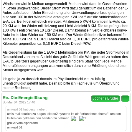
Windstrom wird in Methan umgewandelt. Methan wird dann in Gaskraftwerken
in Strom umgewandelt. Dieser Strom wird dazu genutzt um die Batterien der E-
Autos aufzuladen. Unter Einrechnung aller Umwandlungsverluste gelangen
also von 100 in der Windmühle erzeugten KWH ca 5 auf die Antriebsräder der
E-Autos. Bei Frost erheblich weniger. Mit diesen 5 KWH kommt ein E-Auto ca.
20 KM weit, im Winter mit Heizung und Licht vieleicht 8 KM. Die ursprünglichen
100 KWH entsprechen 10 Liter Diesel. Damit kommt ein vergleichbares konvi-
Auto im tiefsten Winter ca. 150 KM weit. Der Windmühlenbesitzer bekommt für
seine 100 KWH ca. 9 EURO. Macht also ca. 1,10 EURO pro gefahrenen Winter-
Kilometer gegenüber ca. 0,10 EURO beim Diesel-PKW.
Als Gegenleistung für die 1 EURO Mehrkosten pro KM, die jeder Stromkunde in
Deutschland zahlen muß, steht das gute Gefühl die Welt gerettet zu haben des
E-Auto Besitzers gegenüber. Gleichzeitig sind dem Staat noch jede Menge
Mineralölsteuern entgangen was vermutlich durch eine Erhöhung ebendieser
Steuer ausgeglichen wird.
Ich gebe ja zu dass ich damals im Physikunterricht viel zu häufig
unentschuldigt gefehlt habe. Deshalb bitte ich Fachleute um Überprüfung
meiner Rechnung.
Re: Die Energielösung
Jochens Bruder
So Mär 04, 2012 17:40
amwald 51 hat geschrieben:
um's mal deutlich zu sagen, die co2 hysterie ist ein "erfundenes thema", um den
leuten das geld aus den händen zu nehmen.
grüße vom alpenrand
amwald 51