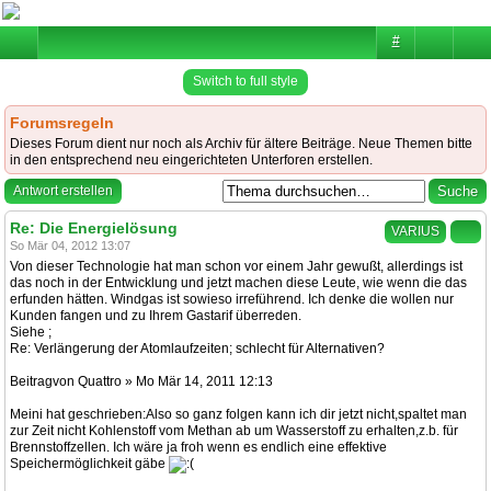
#
Switch to full style
Forumsregeln
Dieses Forum dient nur noch als Archiv für ältere Beiträge. Neue Themen bitte
in den entsprechend neu eingerichteten Unterforen erstellen.
Antwort erstellen
Re: Die Energielösung
VARIUS
So Mär 04, 2012 13:07
Von dieser Technologie hat man schon vor einem Jahr gewußt, allerdings ist
das noch in der Entwicklung und jetzt machen diese Leute, wie wenn die das
erfunden hätten. Windgas ist sowieso irreführend. Ich denke die wollen nur
Kunden fangen und zu Ihrem Gastarif überreden.
Siehe ;
Re: Verlängerung der Atomlaufzeiten; schlecht für Alternativen?
Beitragvon Quattro » Mo Mär 14, 2011 12:13
Meini hat geschrieben:Also so ganz folgen kann ich dir jetzt nicht,spaltet man
zur Zeit nicht Kohlenstoff vom Methan ab um Wasserstoff zu erhalten,z.b. für
Brennstoffzellen. Ich wäre ja froh wenn es endlich eine effektive
Speichermöglichkeit gäbe