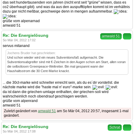
das seit hundertausenden von jahren (nicht erst seit "grüne" wissen, dass es
co2 überhaupt gibt). und was da aus den auspufftöpfen kommt ist im verhältnis
dazu gar nicht meßbar, geschweige denn in mengen aufsammelbar.
grüße vom alpenarnad
amwald 51
Re: Die Energielösung
amwald 51
So Mär 04, 2012 17:02
servus mitanand
Jochens Bruder hat geschrieben:
Und schon wieder wird ein neues Subventionsfaß aufgemacht. Die
Subventionsabgreifer sind mit €-Zeichen in den Augen schon am Start, allen voran
die selbstlosen Greenpeace-Weltretter. Bin mal gespannt wann der
Haushaltsstrom die 30 Cent-Marke knackt.
... die 30ct-marke wird schneller erreicht sein, als du es´dir vorstellst. die
nächste marke wird die "haste mal n' euro"-marke sein.
da ist dann die griechen-umlage enthalten, der griechen-soli wird
wahrscheinlich noch obendrauf geschlagen werden.
grüße vom alpenrand
amwald 51
Zuletzt geändert von
amwald 51
am So Mär 04, 2012 20:57, insgesamt 1-mal
geändert.
Re: Die Energielösung
Schrat
So Mär 04, 2012 17:08