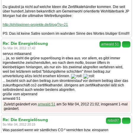
Du glaubst ja nicht auf welche Ideen die Zertifikatehändler kommen. Die seit
über hundert Jahren bekanntlich am Gemeinwohl orientierte Wohltäterbank JP
Morgan hat die ultimative Weltrettungsidee:
http://philippinen-projekte.de/blog/?p=21
PS: Das ist keine Satire sondern im wahrsten Sinne des Wortes blutiger Ernst!!!
Re: Die Energielösung
amwald 51
So Mär 04, 2012 17:42
servus mitaanand
... ja, so sieht die grüne superlösung in etwa aus. vor allem, es gibt immer
irgendwelche zwischenstufen, wo nach dem motto, bssser öfters in
kleinbeträgen hinlangen, als nur ein- bis zweimal abgreifen verfahren wird,
weil bei letzterem selbst "bildungsferne schichten" ihren beitrag zur
umverteilung allzu leicht ersehen können.
... bezieht sich auf den beitrag zum stromkreislauf vor deinem beitrag über das
zukunftsgeschäft co2-zertifikathandel. übrigens am zertifikathandel läßt sich
selbstredend auch wieder bestens abgreifen.
grüße vom alpenrand
amwald 51
Zuletzt geändert von
amwald 51
am So Mär 04, 2012 21:02, insgesamt 1-mal
geändert.
Re: Die Energielösung
robs97
So Mär 04, 2012 20:15
Was passiert wenn wir sämtliches CO ² vernichten bzw. einsparen