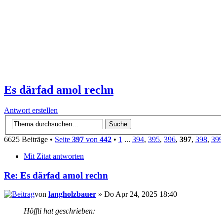
Es därfad amol rechn
Antwort erstellen
6625 Beiträge •
Seite
397
von
442
•
1
...
394
,
395
,
396
,
397
,
398
,
39
Mit Zitat antworten
Re: Es därfad amol rechn
von
langholzbauer
» Do Apr 24, 2025 18:40
Höffti hat geschrieben: