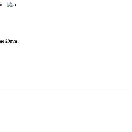
n...
mme 20mm .