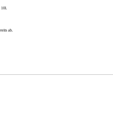
 10l.
eits ab.