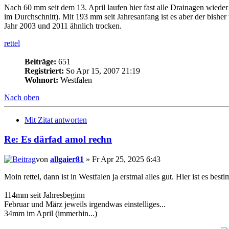
Nach 60 mm seit dem 13. April laufen hier fast alle Drainagen wieder
im Durchschnitt). Mit 193 mm seit Jahresanfang ist es aber der bisher
Jahr 2003 und 2011 ähnlich trocken.
rettel
Beiträge:
651
Registriert:
So Apr 15, 2007 21:19
Wohnort:
Westfalen
Nach oben
Mit Zitat antworten
Re: Es därfad amol rechn
von
allgaier81
» Fr Apr 25, 2025 6:43
Moin rettel, dann ist in Westfalen ja erstmal alles gut. Hier ist es be
114mm seit Jahresbeginn
Februar und März jeweils irgendwas einstelliges...
34mm im April (immerhin...)