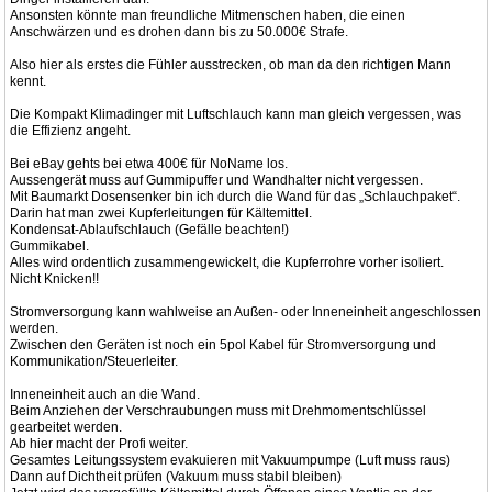
Ansonsten könnte man freundliche Mitmenschen haben, die einen
Anschwärzen und es drohen dann bis zu 50.000€ Strafe.
Also hier als erstes die Fühler ausstrecken, ob man da den richtigen Mann
kennt.
Die Kompakt Klimadinger mit Luftschlauch kann man gleich vergessen, was
die Effizienz angeht.
Bei eBay gehts bei etwa 400€ für NoName los.
Aussengerät muss auf Gummipuffer und Wandhalter nicht vergessen.
Mit Baumarkt Dosensenker bin ich durch die Wand für das „Schlauchpaket“.
Darin hat man zwei Kupferleitungen für Kältemittel.
Kondensat-Ablaufschlauch (Gefälle beachten!)
Gummikabel.
Alles wird ordentlich zusammengewickelt, die Kupferrohre vorher isoliert.
Nicht Knicken!!
Stromversorgung kann wahlweise an Außen- oder Inneneinheit angeschlossen
werden.
Zwischen den Geräten ist noch ein 5pol Kabel für Stromversorgung und
Kommunikation/Steuerleiter.
Inneneinheit auch an die Wand.
Beim Anziehen der Verschraubungen muss mit Drehmomentschlüssel
gearbeitet werden.
Ab hier macht der Profi weiter.
Gesamtes Leitungssystem evakuieren mit Vakuumpumpe (Luft muss raus)
Dann auf Dichtheit prüfen (Vakuum muss stabil bleiben)