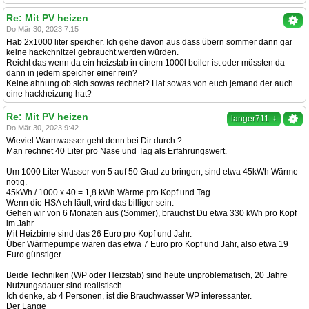
Re: Mit PV heizen
Do Mär 30, 2023 7:15
Hab 2x1000 liter speicher. Ich gehe davon aus dass übern sommer dann gar
keine hackchnitzel gebraucht werden würden.
Reicht das wenn da ein heizstab in einem 1000l boiler ist oder müssten da
dann in jedem speicher einer rein?
Keine ahnung ob sich sowas rechnet? Hat sowas von euch jemand der auch
eine hackheizung hat?
Re: Mit PV heizen
↓
langer711
Do Mär 30, 2023 9:42
Wieviel Warmwasser geht denn bei Dir durch ?
Man rechnet 40 Liter pro Nase und Tag als Erfahrungswert.
Um 1000 Liter Wasser von 5 auf 50 Grad zu bringen, sind etwa 45kWh Wärme
nötig.
45kWh / 1000 x 40 = 1,8 kWh Wärme pro Kopf und Tag.
Wenn die HSA eh läuft, wird das billiger sein.
Gehen wir von 6 Monaten aus (Sommer), brauchst Du etwa 330 kWh pro Kopf
im Jahr.
Mit Heizbirne sind das 26 Euro pro Kopf und Jahr.
Über Wärmepumpe wären das etwa 7 Euro pro Kopf und Jahr, also etwa 19
Euro günstiger.
Beide Techniken (WP oder Heizstab) sind heute unproblematisch, 20 Jahre
Nutzungsdauer sind realistisch.
Ich denke, ab 4 Personen, ist die Brauchwasser WP interessanter.
Der Lange