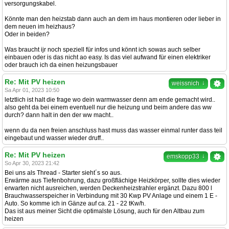
versorgungskabel.
Könnte man den heizstab dann auch an dem im haus montieren oder lieber in
dem neuen im heizhaus?
Oder in beiden?
Was braucht ijr noch speziell für infos und könnt ich sowas auch selber
einbauen oder is das nicht ao easy. Is das viel aufwand für einen elektriker
oder brauch ich da einen heizungsbauer
Re: Mit PV heizen
↓
weissnich
Sa Apr 01, 2023 10:50
letztlich ist halt die frage wo dein warmwasser denn am ende gemacht wird..
also geht da bei einem eventuell nur die heizung und beim andere das ww
durch? dann halt in den der ww macht..
wenn du da nen freien anschluss hast muss das wasser einmal runter dass teil
eingebaut und wasser wieder druff..
Re: Mit PV heizen
↓
emskopp33
So Apr 30, 2023 21:42
Bei uns als Thread - Starter sieht´s so aus.
Erwärme aus Tiefenbohrung, dazu großflächige Heizkörper, sollte dies wieder
erwarten nicht ausreichen, werden Deckenheizstrahler ergänzt. Dazu 800 l
Brauchwasserspeicher in Verbindung mit 30 Kwp PV Anlage und einem 1 E -
Auto. So komme ich in Gänze auf ca. 21 - 22 tKw/h.
Das ist aus meiner Sicht die optimalste Lösung, auch für den Altbau zum
heizen