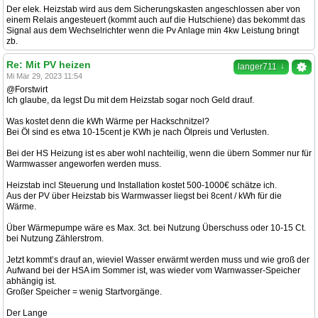
Der elek. Heizstab wird aus dem Sicherungskasten angeschlossen aber von
einem Relais angesteuert (kommt auch auf die Hutschiene) das bekommt das
Signal aus dem Wechselrichter wenn die Pv Anlage min 4kw Leistung bringt
zb.
Re: Mit PV heizen
↓
langer711
Mi Mär 29, 2023 11:54
@Forstwirt
Ich glaube, da legst Du mit dem Heizstab sogar noch Geld drauf.
Was kostet denn die kWh Wärme per Hackschnitzel?
Bei Öl sind es etwa 10-15cent je KWh je nach Ölpreis und Verlusten.
Bei der HS Heizung ist es aber wohl nachteilig, wenn die übern Sommer nur für
Warmwasser angeworfen werden muss.
Heizstab incl Steuerung und Installation kostet 500-1000€ schätze ich.
Aus der PV über Heizstab bis Warmwasser liegst bei 8cent / kWh für die
Wärme.
Über Wärmepumpe wäre es Max. 3ct. bei Nutzung Überschuss oder 10-15 Ct.
bei Nutzung Zählerstrom.
Jetzt kommt’s drauf an, wieviel Wasser erwärmt werden muss und wie groß der
Aufwand bei der HSA im Sommer ist, was wieder vom Warnwasser-Speicher
abhängig ist.
Großer Speicher = wenig Startvorgänge.
Der Lange