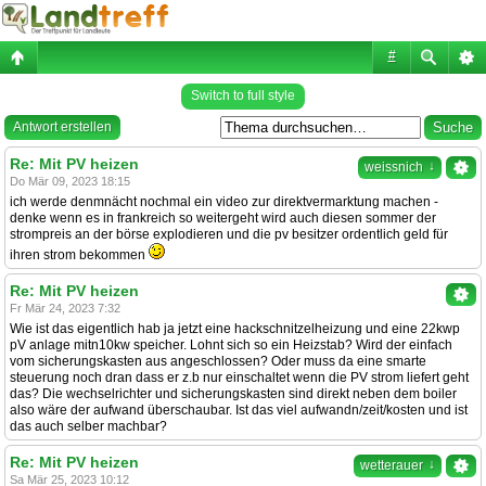
#
Switch to full style
Antwort erstellen
Re: Mit PV heizen
↓
weissnich
Do Mär 09, 2023 18:15
ich werde denmnächt nochmal ein video zur direktvermarktung machen -
denke wenn es in frankreich so weitergeht wird auch diesen sommer der
strompreis an der börse explodieren und die pv besitzer ordentlich geld für
ihren strom bekommen
Re: Mit PV heizen
Fr Mär 24, 2023 7:32
Wie ist das eigentlich hab ja jetzt eine hackschnitzelheizung und eine 22kwp
pV anlage mitn10kw speicher. Lohnt sich so ein Heizstab? Wird der einfach
vom sicherungskasten aus angeschlossen? Oder muss da eine smarte
steuerung noch dran dass er z.b nur einschaltet wenn die PV strom liefert geht
das? Die wechselrichter und sicherungskasten sind direkt neben dem boiler
also wäre der aufwand überschaubar. Ist das viel aufwandn/zeit/kosten und ist
das auch selber machbar?
Re: Mit PV heizen
↓
wetterauer
Sa Mär 25, 2023 10:12