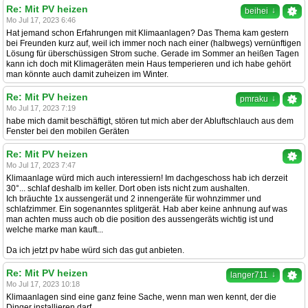
Re: Mit PV heizen
↓
beihei
Mo Jul 17, 2023 6:46
Hat jemand schon Erfahrungen mit Klimaanlagen? Das Thema kam gestern
bei Freunden kurz auf, weil ich immer noch nach einer (halbwegs) vernünftigen
Lösung für überschüssigen Strom suche. Gerade im Sommer an heißen Tagen
kann ich doch mit Klimageräten mein Haus temperieren und ich habe gehört
man könnte auch damit zuheizen im Winter.
Re: Mit PV heizen
↓
pmraku
Mo Jul 17, 2023 7:19
habe mich damit beschäftigt, stören tut mich aber der Abluftschlauch aus dem
Fenster bei den mobilen Geräten
Re: Mit PV heizen
Mo Jul 17, 2023 7:47
Klimaanlage würd mich auch interessiern! Im dachgeschoss hab ich derzeit
30°... schlaf deshalb im keller. Dort oben ists nicht zum aushalten.
Ich bräuchte 1x aussengerät und 2 innengeräte für wohnzimmer und
schlafzimmer. Ein sogenanntes splitgerät. Hab aber keine anhnung auf was
man achten muss auch ob die position des aussengeräts wichtig ist und
welche marke man kauft...
Da ich jetzt pv habe würd sich das gut anbieten.
Re: Mit PV heizen
↓
langer711
Mo Jul 17, 2023 10:18
Klimaanlagen sind eine ganz feine Sache, wenn man wen kennt, der die
Dinger installieren darf.