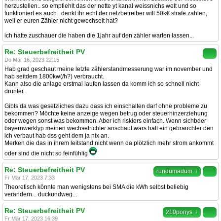
herzustellen.. so empfiehlt das der nette yt kanal weissnichs welt und so
funktioniert es auch.. denkt ihr echt der netzbetreiber will 50k€ strafe zahlen,
weil er euren Zähler nicht gewechselt hat?
ich hatte zuschauer die haben die 1jahr auf den zähler warten lassen...
Re: Steuerbefreitheit PV
Do Mär 16, 2023 22:15
Hab grad geschaut meine letzte zählerstandmesserung war im november und
hab seitdem 1800kw(/h?) verbraucht.
Kann also die anlage erstmal laufen lassen da komm ich so schnell nicht
drunter.
Gibts da was gesetzliches dazu dass ich einschalten darf ohne probleme zu
bekommen? Möchte keine anzeige wegen betrug oder steuerhinzerziehung
oder wegen sonst was bekommen. Aber ich riskiers einfach. Wenn sichbder
bayernwerktyp meinen wechselrichter anschaut wars halt ein gebrauchter den
ich verbaut hab dss geht dem ja nix an.
Merken die das in ihrem leitstand nicht wenn da plötzlich mehr strom ankommt
oder sind die nicht so feinfühlig
Re: Steuerbefreitheit PV
↓
rundumadum
Fr Mär 17, 2023 7:33
Theoretisch könnte man wenigstens bei SMA die kWh selbst beliebig
verändern... duckundweg...
Re: Steuerbefreitheit PV
↓
210ponys
Fr Mär 17, 2023 16:39