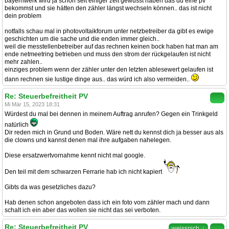
bayernwerk wird ja schon seit einiger zeit gewusst haben das du eine pv
bekommst und sie hätten den zähler längst wechseln können.. das ist nicht
dein problem
notfalls schau mal in photovoltaikforum unter netzbetreiber da gibt es ewige
geschichten um die sache und die enden immer gleich..
weil die messtellenbetreiber auf das rechnen keinen bock haben hat man am
ende netmeetring betrieben und muss den strom der rückgelaufen ist nicht
mehr zahlen..
einziges problem wenn der zähler unter den letzten ablesewert gelaufen ist
dann rechnen sie lustige dinge aus.. das würd ich also vermeiden..
Re: Steuerbefreitheit PV
Mi Mär 15, 2023 18:31
Würdest du mal bei dennen in meinem Auftrag anrufen? Gegen ein Trinkgeld
natürlich
Dir reden mich in Grund und Boden. Wäre nett du kennst dich ja besser aus als
die clowns und kannst denen mal ihre aufgaben nahelegen.
Diese ersatzwertvornahme kennt nicht mal google.
Den teil mit dem schwarzen Ferrarie hab ich nicht kapiert
Gibts da was gesetzliches dazu?
Hab denen schon angeboten dass ich ein foto vom zähler mach und dann
schalt ich ein aber das wollen sie nicht das sei verboten.
Re: Steuerbefreitheit PV
↓
weissnich