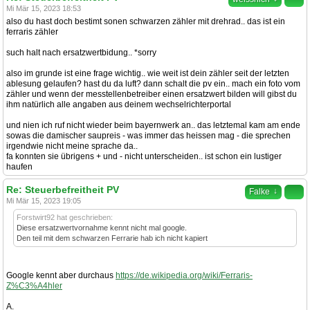
Mi Mär 15, 2023 18:53
also du hast doch bestimt sonen schwarzen zähler mit drehrad.. das ist ein
ferraris zähler
such halt nach ersatzwertbidung.. *sorry
also im grunde ist eine frage wichtig.. wie weit ist dein zähler seit der letzten
ablesung gelaufen? hast du da luft? dann schalt die pv ein.. mach ein foto vom
zähler und wenn der messtellenbetreiber einen ersatzwert bilden will gibst du
ihm natürlich alle angaben aus deinem wechselrichterportal
und nien ich ruf nicht wieder beim bayernwerk an.. das letztemal kam am ende
sowas die damischer saupreis - was immer das heissen mag - die sprechen
irgendwie nicht meine sprache da..
fa konnten sie übrigens + und - nicht unterscheiden.. ist schon ein lustiger
haufen
Re: Steuerbefreitheit PV
↓
Falke
Mi Mär 15, 2023 19:05
Forstwirt92 hat geschrieben:
Diese ersatzwertvornahme kennt nicht mal google.
Den teil mit dem schwarzen Ferrarie hab ich nicht kapiert
Google kennt aber durchaus
https://de.wikipedia.org/wiki/Ferraris-
Z%C3%A4hler
A.