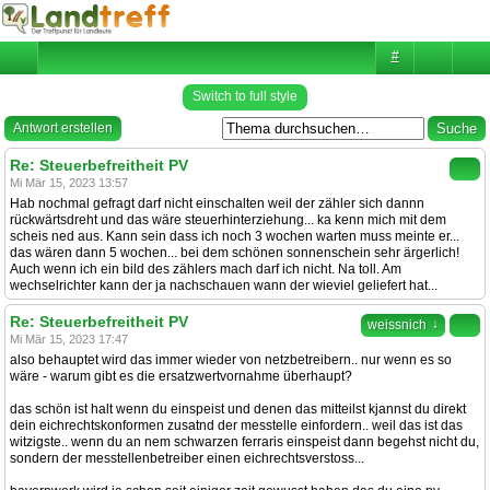
#
Switch to full style
Antwort erstellen
Re: Steuerbefreitheit PV
Mi Mär 15, 2023 13:57
Hab nochmal gefragt darf nicht einschalten weil der zähler sich dannn
rückwärtsdreht und das wäre steuerhinterziehung... ka kenn mich mit dem
scheis ned aus. Kann sein dass ich noch 3 wochen warten muss meinte er...
das wären dann 5 wochen... bei dem schönen sonnenschein sehr ärgerlich!
Auch wenn ich ein bild des zählers mach darf ich nicht. Na toll. Am
wechselrichter kann der ja nachschauen wann der wieviel geliefert hat...
Re: Steuerbefreitheit PV
↓
weissnich
Mi Mär 15, 2023 17:47
also behauptet wird das immer wieder von netzbetreibern.. nur wenn es so
wäre - warum gibt es die ersatzwertvornahme überhaupt?
das schön ist halt wenn du einspeist und denen das mitteilst kjannst du direkt
dein eichrechtskonformen zusatnd der messtelle einfordern.. weil das ist das
witzigste.. wenn du an nem schwarzen ferraris einspeist dann begehst nicht du,
sondern der messtellenbetreiber einen eichrechtsverstoss...