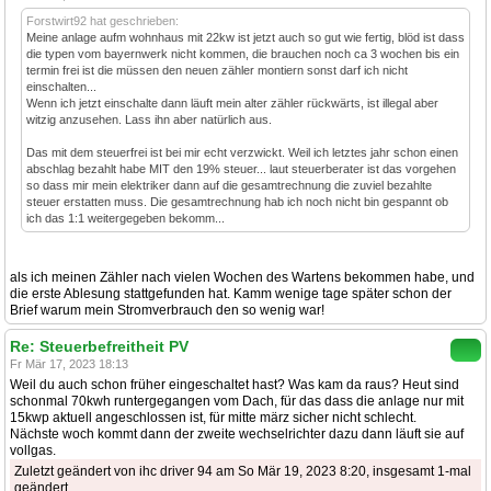
Forstwirt92 hat geschrieben:
Meine anlage aufm wohnhaus mit 22kw ist jetzt auch so gut wie fertig, blöd ist dass
die typen vom bayernwerk nicht kommen, die brauchen noch ca 3 wochen bis ein
termin frei ist die müssen den neuen zähler montiern sonst darf ich nicht
einschalten...
Wenn ich jetzt einschalte dann läuft mein alter zähler rückwärts, ist illegal aber
witzig anzusehen. Lass ihn aber natürlich aus.
Das mit dem steuerfrei ist bei mir echt verzwickt. Weil ich letztes jahr schon einen
abschlag bezahlt habe MIT den 19% steuer... laut steuerberater ist das vorgehen
so dass mir mein elektriker dann auf die gesamtrechnung die zuviel bezahlte
steuer erstatten muss. Die gesamtrechnung hab ich noch nicht bin gespannt ob
ich das 1:1 weitergegeben bekomm...
als ich meinen Zähler nach vielen Wochen des Wartens bekommen habe, und
die erste Ablesung stattgefunden hat. Kamm wenige tage später schon der
Brief warum mein Stromverbrauch den so wenig war!
Re: Steuerbefreitheit PV
Fr Mär 17, 2023 18:13
Weil du auch schon früher eingeschaltet hast? Was kam da raus? Heut sind
schonmal 70kwh runtergegangen vom Dach, für das dass die anlage nur mit
15kwp aktuell angeschlossen ist, für mitte märz sicher nicht schlecht.
Nächste woch kommt dann der zweite wechselrichter dazu dann läuft sie auf
vollgas.
Zuletzt geändert von ihc driver 94 am So Mär 19, 2023 8:20, insgesamt 1-mal
geändert.