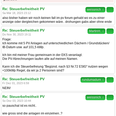
Re: Steuerbefreitheit PV
↓
weissnich
Sa Mär 18, 2023 23:12
also bisher haben wir noch keinen fall im pv forum gehabt wo es zu einer
anzeige oder dergleichen gekommen wäre.. drohungen gabs aber ohne ende
Re: Steuerbefreitheit PV
↓
MartinH.
Do Nov 30, 2023 19:11
Frage:
Ich komme mit 5 PV Anlagen auf unterschiedlichen Dächern / Grundstücken/
IB-Datum usw. auf 101,5 kWp.
Ich bin mit meiner Frau gemeinsam in der EKS veranlagt.
Die PV-Abrechnungen laufen alle auf meinen Namen.
Kann ich die Steuerbefreiung "Begünst. nach §3 Nr.72 EStG" nutzen wegen
<100kWp Regel, da wir ja 2 Personen sind?
Re: Steuerbefreitheit PV
↓
rundumadum
Fr Dez 01, 2023 6:59
NEIN!
Re: Steuerbefreitheit PV
↓
weissnich
So Dez 03, 2023 10:44
so pauschal ist es nicht..
wie gross sind die anlagen im einzelnen..?