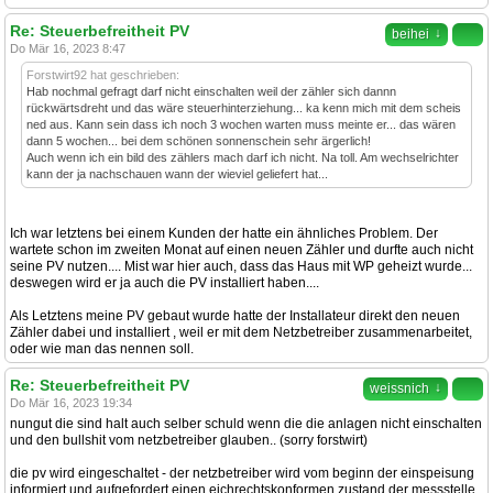
Re: Steuerbefreitheit PV
↓
beihei
Do Mär 16, 2023 8:47
Forstwirt92 hat geschrieben:
Hab nochmal gefragt darf nicht einschalten weil der zähler sich dannn
rückwärtsdreht und das wäre steuerhinterziehung... ka kenn mich mit dem scheis
ned aus. Kann sein dass ich noch 3 wochen warten muss meinte er... das wären
dann 5 wochen... bei dem schönen sonnenschein sehr ärgerlich!
Auch wenn ich ein bild des zählers mach darf ich nicht. Na toll. Am wechselrichter
kann der ja nachschauen wann der wieviel geliefert hat...
Ich war letztens bei einem Kunden der hatte ein ähnliches Problem. Der
wartete schon im zweiten Monat auf einen neuen Zähler und durfte auch nicht
seine PV nutzen.... Mist war hier auch, dass das Haus mit WP geheizt wurde...
deswegen wird er ja auch die PV installiert haben....
Als Letztens meine PV gebaut wurde hatte der Installateur direkt den neuen
Zähler dabei und installiert , weil er mit dem Netzbetreiber zusammenarbeitet,
oder wie man das nennen soll.
Re: Steuerbefreitheit PV
↓
weissnich
Do Mär 16, 2023 19:34
nungut die sind halt auch selber schuld wenn die die anlagen nicht einschalten
und den bullshit vom netzbetreiber glauben.. (sorry forstwirt)
die pv wird eingeschaltet - der netzbetreiber wird vom beginn der einspeisung
informiert und aufgefordert einen eichrechtskonformen zustand der messstelle