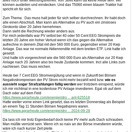
alles noch unter Meinungsfreiheit. Von Streit kann da keine Rede sein. Wir
können austeilen und einstecken. Und das T5060 einen blauen Traktor hat
spricht eh für sich.
Zum Thema : Das muss halt jeder für sich selber durchrechnen. Ihr habt doch
alle einen Abschluß. Man kann als Alternative zu PV auch ein zinsloses
Girokonto über 20 Jahre hernehmen.
Dann sieht die Rechnung wieder anders aus.
Für mich jedenfalls war PV selbst bei 40 oder 50 Cent EEG Strompreis die
letzten 20 Jahre ein hoher Verlust wenn ich das gegen die Alternative
aufrechne in deinem Zitat mit den 560 000 Euro, gegenüber einer 20 Kwp
Anlage. Das war ne normale Aktienrendite mit dem breiten ETF. Link hatte ich
gesetzt.
Und hatte ich vorgerechnet wie die 560 000 Euro als Alternative zur 20 Kwp
Anlage nach 20 Jahren also bis heute Zustande kommen. Incl alle Links zum
nachlesen. Das muss reichen.
Heute bei 7 Cent EEG Stromvergütung und wenn in Zukunft bei Börsen
Negativstrompreisen der PV Strom nicht mehr bezahlt wird bzw.
wie es
aussieht sogar Strafzahlungen fällig werden
wer trotzdem einspeist, würde
ich mir nichtmal in ene kostenlose PV Anlage investieren. Egal ob auf dem
Dach oder auf dem Feld
https://www.agrarheute.com/energie/stro ... ant-625518
Hatte weiter vorne einen Link gesetzt, das es letzten Donnerstag als Beispiel
an einem Tag 11 Stunden Börsen Negativpreis waren.
https://www.agrarheute.com/energie/stro ... 2024-09-28
Da lass ich mir trotz Eigenbedarf doch keine PV mehr aufs Dach schrauben.
Man müßte verrückt sein. Wenn ich so naiv an der Börse investieren würde,
wäre ich nach kurzer Zeit pleite.