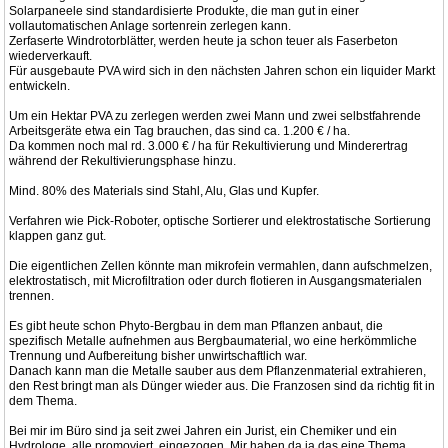
Solarpaneele sind standardisierte Produkte, die man gut in einer
vollautomatischen Anlage sortenrein zerlegen kann.
Zerfaserte Windrotorblätter, werden heute ja schon teuer als Faserbeton
wiederverkauft.
Für ausgebaute PVA wird sich in den nächsten Jahren schon ein liquider Markt
entwickeln.
Um ein Hektar PVA zu zerlegen werden zwei Mann und zwei selbstfahrende
Arbeitsgeräte etwa ein Tag brauchen, das sind ca. 1.200 € / ha.
Da kommen noch mal rd. 3.000 € / ha für Rekultivierung und Minderertrag
während der Rekultivierungsphase hinzu.
Mind. 80% des Materials sind Stahl, Alu, Glas und Kupfer.
Verfahren wie Pick-Roboter, optische Sortierer und elektrostatische Sortierung
klappen ganz gut.
Die eigentlichen Zellen könnte man mikrofein vermahlen, dann aufschmelzen,
elektrostatisch, mit Microfiltration oder durch flotieren in Ausgangsmaterialen
trennen.
Es gibt heute schon Phyto-Bergbau in dem man Pflanzen anbaut, die
spezifisch Metalle aufnehmen aus Bergbaumaterial, wo eine herkömmliche
Trennung und Aufbereitung bisher unwirtschaftlich war.
Danach kann man die Metalle sauber aus dem Pflanzenmaterial extrahieren,
den Rest bringt man als Dünger wieder aus. Die Franzosen sind da richtig fit in
dem Thema.
Bei mir im Büro sind ja seit zwei Jahren ein Jurist, ein Chemiker und ein
Hydrologe, alle promoviert, eingezogen. Mir haben da ja das eine Thema.