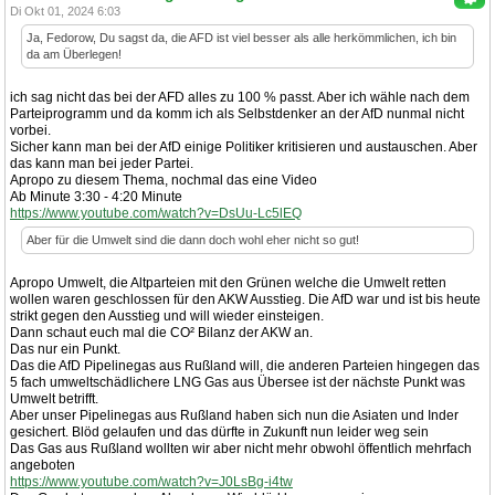
Di Okt 01, 2024 6:03
Ja, Fedorow, Du sagst da, die AFD ist viel besser als alle herkömmlichen, ich bin
da am Überlegen!
ich sag nicht das bei der AFD alles zu 100 % passt. Aber ich wähle nach dem
Parteiprogramm und da komm ich als Selbstdenker an der AfD nunmal nicht
vorbei.
Sicher kann man bei der AfD einige Politiker kritisieren und austauschen. Aber
das kann man bei jeder Partei.
Apropo zu diesem Thema, nochmal das eine Video
Ab Minute 3:30 - 4:20 Minute
https://www.youtube.com/watch?v=DsUu-Lc5lEQ
Aber für die Umwelt sind die dann doch wohl eher nicht so gut!
Apropo Umwelt, die Altparteien mit den Grünen welche die Umwelt retten
wollen waren geschlossen für den AKW Ausstieg. Die AfD war und ist bis heute
strikt gegen den Ausstieg und will wieder einsteigen.
Dann schaut euch mal die CO² Bilanz der AKW an.
Das nur ein Punkt.
Das die AfD Pipelinegas aus Rußland will, die anderen Parteien hingegen das
5 fach umweltschädlichere LNG Gas aus Übersee ist der nächste Punkt was
Umwelt betrifft.
Aber unser Pipelinegas aus Rußland haben sich nun die Asiaten und Inder
gesichert. Blöd gelaufen und das dürfte in Zukunft nun leider weg sein
Das Gas aus Rußland wollten wir aber nicht mehr obwohl öffentlich mehrfach
angeboten
https://www.youtube.com/watch?v=J0LsBg-i4tw