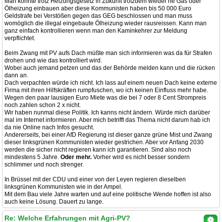
Man könnte trotz Heizungsgesetz in Zukunft trotzdem wieder ne Gas oder
Ölheizung einbauen aber diese Kommunisten haben bis 50 000 Euro
Geldstrafe bei Verstößen gegen das GEG beschlossen und man muss
womöglich die illegal eingebaute Ölheizung wieder rausreissen. Kann man
ganz einfach kontrollieren wenn man den Kaminkehrer zur Meldung
verpflichtet.
Beim Zwang mit PV aufs Dach müßte man sich informieren was da für Strafen
drohen und wie das kontrolliert wird.
Wobei auch jemand petzen und das der Behörde melden kann und die rücken
dann an.
Dach verpachten würde ich nicht. Ich lass auf einem neuen Dach keine externe
Firma mit ihren Hilfskräften rumpfuschen, wo ich keinen Einfluss mehr habe.
Wegen den paar lausigen Euro Miete was die bei 7 oder 8 Cent Strompreis
noch zahlen schon 2 x nicht.
Wir haben nunmal diese Politik. Ich kanns nicht ändern. Würde mich darüber
mal im Internet informieren. Aber mich betrifft das Thema nicht darum hab ich
da nie Online nach Infos gesucht.
Andererseits, bei einer AfD Regierung ist dieser ganze grüne Mist und Zwang
dieser linksgrünen Kommunisten wieder gestrichen. Aber vor Anfang 2030
werden die sicher nicht regieren kann ich garantieren. Sind also noch
mindestens 5 Jahre.
Oder mehr.
Vorher wird es nicht besser sondern
schlimmer und noch strenger.
In Brüssel mit der CDU und einer von der Leyen regieren dieselben
linksgrünen Kommunisten wie in der Ampel.
Mit dem Bau viele Jahre warten und auf eine politische Wende hoffen ist also
auch keine Lösung. Dauert zu lange.
Re: Welche Erfahrungen mit Agri-PV?