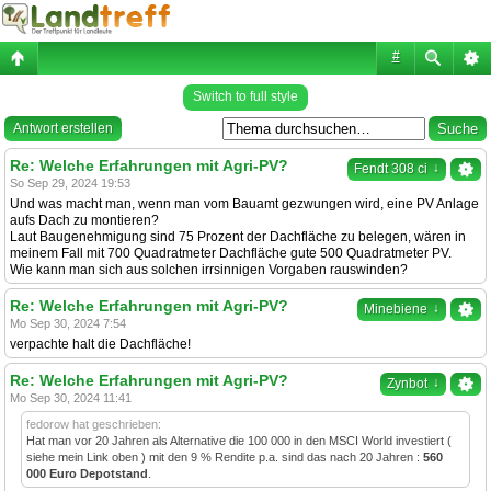
#
Switch to full style
Antwort erstellen
Re: Welche Erfahrungen mit Agri-PV?
↓
Fendt 308 ci
So Sep 29, 2024 19:53
Und was macht man, wenn man vom Bauamt gezwungen wird, eine PV Anlage
aufs Dach zu montieren?
Laut Baugenehmigung sind 75 Prozent der Dachfläche zu belegen, wären in
meinem Fall mit 700 Quadratmeter Dachfläche gute 500 Quadratmeter PV.
Wie kann man sich aus solchen irrsinnigen Vorgaben rauswinden?
Re: Welche Erfahrungen mit Agri-PV?
↓
Minebiene
Mo Sep 30, 2024 7:54
verpachte halt die Dachfläche!
Re: Welche Erfahrungen mit Agri-PV?
↓
Zynbot
Mo Sep 30, 2024 11:41
fedorow hat geschrieben:
Hat man vor 20 Jahren als Alternative die 100 000 in den MSCI World investiert (
siehe mein Link oben ) mit den 9 % Rendite p.a. sind das nach 20 Jahren :
560
000 Euro Depotstand
.