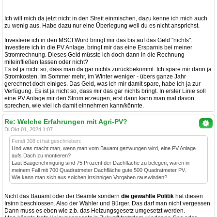
Ich will mich da jetzt nicht in den Streit einmischen, dazu kenne ich mich auch
zu wenig aus. Habe dazu nur eine Überlegung weil du es nicht ansprichst.
Investiere ich in den MSCI Word bringt mir das bis auf das Geld "nichts".
Investiere ich in die PV Anlage, bringt mir das eine Ersparnis bei meiner
Stromrechnung. Dieses Geld müsste ich doch dann in die Rechnung
miteinfließen lassen oder nicht?
Es ist ja nicht so, dass man da gar nichts zurückbekommt. Ich spare mir dann ja
Stromkosten. Im Sommer mehr, im Winter weniger - übers ganze Jahr
gerechnet doch einiges. Das Geld, was ich mir damit spare, habe ich ja zur
Verfügung. Es ist ja nicht so, dass mir das gar nichts bringt. In erster Linie soll
eine PV Anlage mir den Strom erzeugen, erst dann kann man mal davon
sprechen, wie viel ich damit einnehmen kann/könnte.
Re: Welche Erfahrungen mit Agri-PV?
Di Okt 01, 2024 1:07
Fendt 308 ci hat geschrieben:
Und was macht man, wenn man vom Bauamt gezwungen wird, eine PV Anlage
aufs Dach zu montieren?
Laut Baugenehmigung sind 75 Prozent der Dachfläche zu belegen, wären in
meinem Fall mit 700 Quadratmeter Dachfläche gute 500 Quadratmeter PV.
Wie kann man sich aus solchen irrsinnigen Vorgaben rauswinden?
Nicht das Bauamt oder der Beamte sondern
die gewählte Politik
hat diesen
Irsinn beschlossen. Also der Wähler und Bürger. Das darf man nicht vergessen.
Dann muss es eben wie z.b. das Heizungsgesetz umgesetzt werden.