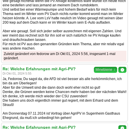
Wie gesagt nichtmal wenn die PV Anlage kostenlos wäre würde ich heute noch
eine bestellen und lass jemand an meinem Dach rumdoktern.
Und selbst bei einer Wärmepumpe und hohem Bedarf wärs für mich kein
Thema weil im Winter vom PV Dach nichts runter kommt womit man im Winter
heizen könnte. A. Lee vom LsV hatte neulich im Video gesagt mit seinen über
200 kwp auf dem Dach kann er im Winter kaum sein E-Auto aufladen.
Aber wie gesagt. Soll sich jeder selber ausrechnen mit eigenen Zahlen. Und
wer meint das rechnet sich für ihn soll er sich natürlich ne PV Anlage kaufen
und draufschrauben lassen.
Für mich ist PV aus den genannten Gründen kein Thema, aber mir relativ egal
was andere machen.
Zuletzt geändert von fedorow am Di Okt 01, 2024 5:56, insgesamt 1-mal
geändert.
Re: Welche Erfahrungen mit Agri-PV?
↓
Minebiene
Di Okt 01, 2024 5:55
Ja, Fedorow, Du sagst da, die AFD ist viel besser als alle herkömmlichen, ich
bin da am Überlegen!
Aber für die Umwelt sind die dann doch wohl eher nicht so gut!
Denke, die Grünen werden keine Chancen mehr haben bei der nächsten Wahl!
Ich denke, ich werde mich wieder der CSU zuwenden!
Die haben uns doch eigentlich immer gut regiert, mit dem Erhard und dem
Strauß!
Am Donnerstag 07.11.2024 ist Vortrag über AgriPV in Sugenheim Gasthaus
Ehegrund, da muß ich unbedingt hin gehen!
Re: Welche Erfahrungen mit Agri-PV?