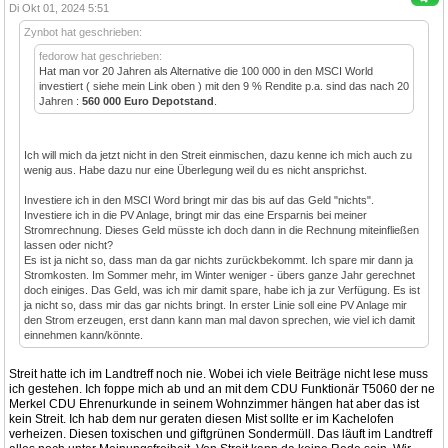
Di Okt 01, 2024 5:51
Zynbot hat geschrieben:
fedorow hat geschrieben:
Hat man vor 20 Jahren als Alternative die 100 000 in den MSCI World
investiert ( siehe mein Link oben ) mit den 9 % Rendite p.a. sind das nach 20
Jahren :
560 000 Euro Depotstand
.
Ich will mich da jetzt nicht in den Streit einmischen, dazu kenne ich mich auch zu
wenig aus. Habe dazu nur eine Überlegung weil du es nicht ansprichst.
Investiere ich in den MSCI Word bringt mir das bis auf das Geld "nichts".
Investiere ich in die PV Anlage, bringt mir das eine Ersparnis bei meiner
Stromrechnung. Dieses Geld müsste ich doch dann in die Rechnung miteinfließen
lassen oder nicht?
Es ist ja nicht so, dass man da gar nichts zurückbekommt. Ich spare mir dann ja
Stromkosten. Im Sommer mehr, im Winter weniger - übers ganze Jahr gerechnet
doch einiges. Das Geld, was ich mir damit spare, habe ich ja zur Verfügung. Es ist
ja nicht so, dass mir das gar nichts bringt. In erster Linie soll eine PV Anlage mir
den Strom erzeugen, erst dann kann man mal davon sprechen, wie viel ich damit
einnehmen kann/könnte.
Streit hatte ich im Landtreff noch nie. Wobei ich viele Beiträge nicht lese muss
ich gestehen. Ich foppe mich ab und an mit dem CDU Funktionär T5060 der ne
Merkel CDU Ehrenurkunde in seinem Wohnzimmer hängen hat aber das ist
kein Streit. Ich hab dem nur geraten diesen Mist sollte er im Kachelofen
verheizen. Diesen toxischen und giftgrünen Sondermüll. Das läuft im Landtreff