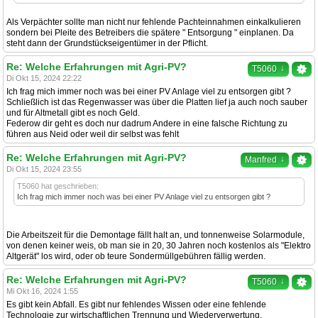
Als Verpächter sollte man nicht nur fehlende Pachteinnahmen einkalkulieren
sondern bei Pleite des Betreibers die spätere " Entsorgung " einplanen. Da
steht dann der Grundstückseigentümer in der Pflicht.
Re: Welche Erfahrungen mit Agri-PV?
↓
T5060
Di Okt 15, 2024 22:22
Ich frag mich immer noch was bei einer PV Anlage viel zu entsorgen gibt ?
Schließlich ist das Regenwasser was über die Platten lief ja auch noch sauber
und für Altmetall gibt es noch Geld.
Federow dir geht es doch nur dadrum Andere in eine falsche Richtung zu
führen aus Neid oder weil dir selbst was fehlt
Re: Welche Erfahrungen mit Agri-PV?
↓
Manfred
Di Okt 15, 2024 23:55
T5060 hat geschrieben:
Ich frag mich immer noch was bei einer PV Anlage viel zu entsorgen gibt ?
Die Arbeitszeit für die Demontage fällt halt an, und tonnenweise Solarmodule,
von denen keiner weis, ob man sie in 20, 30 Jahren noch kostenlos als "Elektro
Altgerät" los wird, oder ob teure Sondermüllgebühren fällig werden.
Re: Welche Erfahrungen mit Agri-PV?
↓
T5060
Mi Okt 16, 2024 1:55
Es gibt kein Abfall. Es gibt nur fehlendes Wissen oder eine fehlende
Technologie zur wirtschaftlichen Trennung und Wiederverwertung.