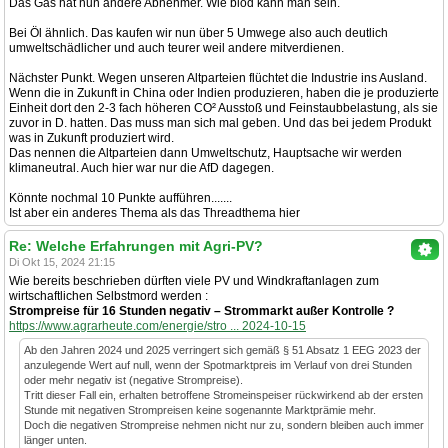
Das Gas hat nun andere Abnehmer. Wie blöd kann man sein.
Bei Öl ähnlich. Das kaufen wir nun über 5 Umwege also auch deutlich
umweltschädlicher und auch teurer weil andere mitverdienen.
Nächster Punkt. Wegen unseren Altparteien flüchtet die Industrie ins Ausland.
Wenn die in Zukunft in China oder Indien produzieren, haben die je produzierte
Einheit dort den 2-3 fach höheren CO² Ausstoß und Feinstaubbelastung, als sie
zuvor in D. hatten. Das muss man sich mal geben. Und das bei jedem Produkt
was in Zukunft produziert wird.
Das nennen die Altparteien dann Umweltschutz, Hauptsache wir werden
klimaneutral. Auch hier war nur die AfD dagegen.
Könnte nochmal 10 Punkte aufführen.......
Ist aber ein anderes Thema als das Threadthema hier
Re: Welche Erfahrungen mit Agri-PV?
Di Okt 15, 2024 21:15
Wie bereits beschrieben dürften viele PV und Windkraftanlagen zum
wirtschaftlichen Selbstmord werden :
Strompreise für 16 Stunden negativ – Strommarkt außer Kontrolle ?
https://www.agrarheute.com/energie/stro ... 2024-10-15
Ab den Jahren 2024 und 2025 verringert sich gemäß § 51 Absatz 1 EEG 2023 der
anzulegende Wert auf null, wenn der Spotmarktpreis im Verlauf von drei Stunden
oder mehr negativ ist (negative Strompreise).
Tritt dieser Fall ein, erhalten betroffene Stromeinspeiser rückwirkend ab der ersten
Stunde mit negativen Strompreisen keine sogenannte Marktprämie mehr.
Doch die negativen Strompreise nehmen nicht nur zu, sondern bleiben auch immer
länger unten.