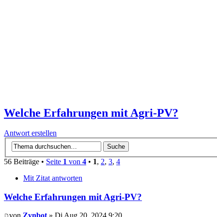
Welche Erfahrungen mit Agri-PV?
Antwort erstellen
56 Beiträge •
Seite
1
von
4
•
1
,
2
,
3
,
4
Mit Zitat antworten
Welche Erfahrungen mit Agri-PV?
von
Zynbot
» Di Aug 20, 2024 9:20