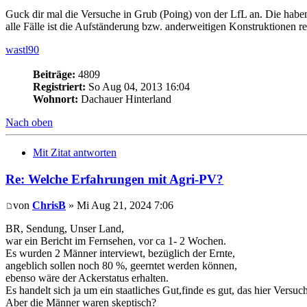
Guck dir mal die Versuche in Grub (Poing) von der LfL an. Die haben
alle Fälle ist die Aufständerung bzw. anderweitigen Konstruktionen re
wastl90
Beiträge:
4809
Registriert:
So Aug 04, 2013 16:04
Wohnort:
Dachauer Hinterland
Nach oben
Mit Zitat antworten
Re: Welche Erfahrungen mit Agri-PV?
von
ChrisB
» Mi Aug 21, 2024 7:06
BR, Sendung, Unser Land,
war ein Bericht im Fernsehen, vor ca 1- 2 Wochen.
Es wurden 2 Männer interviewt, bezüglich der Ernte,
angeblich sollen noch 80 %, geerntet werden können,
ebenso wäre der Ackerstatus erhalten.
Es handelt sich ja um ein staatliches Gut,finde es gut, das hier Vers
Aber die Männer waren skeptisch?