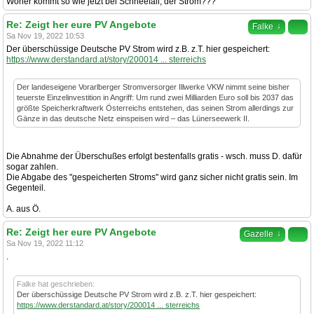
Woher kommt so wie jetzt bei Schneefall, der Strom???
Re: Zeigt her eure PV Angebote
↓
Falke
Sa Nov 19, 2022 10:53
Der überschüssige Deutsche PV Strom wird z.B. z.T. hier gespeichert:
https://www.derstandard.at/story/200014 ... sterreichs
Der landeseigene Vorarlberger Stromversorger Illwerke VKW nimmt seine bisher
teuerste Einzelinvestition in Angriff: Um rund zwei Milliarden Euro soll bis 2037 das
größte Speicherkraftwerk Österreichs entstehen, das seinen Strom allerdings zur
Gänze in das deutsche Netz einspeisen wird – das Lünerseewerk II.
Die Abnahme der Überschußes erfolgt bestenfalls gratis - wsch. muss D. dafür
sogar zahlen.
Die Abgabe des "gespeicherten Stroms" wird ganz sicher nicht gratis sein. Im
Gegenteil.
A. aus Ö.
Re: Zeigt her eure PV Angebote
↓
Gazelle
Sa Nov 19, 2022 11:12
.
Falke hat geschrieben:
Der überschüssige Deutsche PV Strom wird z.B. z.T. hier gespeichert:
https://www.derstandard.at/story/200014 ... sterreichs