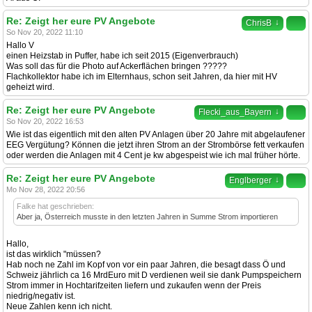
Re: Zeigt her eure PV Angebote
↓
ChrisB
So Nov 20, 2022 11:10
Hallo V
einen Heizstab in Puffer, habe ich seit 2015 (Eigenverbrauch)
Was soll das für die Photo auf Ackerflächen bringen ?????
Flachkollektor habe ich im Elternhaus, schon seit Jahren, da hier mit HV
geheizt wird.
Re: Zeigt her eure PV Angebote
↓
Flecki_aus_Bayern
So Nov 20, 2022 16:53
Wie ist das eigentlich mit den alten PV Anlagen über 20 Jahre mit abgelaufener
EEG Vergütung? Können die jetzt ihren Strom an der Strombörse fett verkaufen
oder werden die Anlagen mit 4 Cent je kw abgespeist wie ich mal früher hörte.
Re: Zeigt her eure PV Angebote
↓
Englberger
Mo Nov 28, 2022 20:56
Falke hat geschrieben:
Aber ja, Österreich musste in den letzten Jahren in Summe Strom importieren
Hallo,
ist das wirklich "müssen?
Hab noch ne Zahl im Kopf von vor ein paar Jahren, die besagt dass Ö und
Schweiz jährlich ca 16 MrdEuro mit D verdienen weil sie dank Pumpspeichern
Strom immer in Hochtarifzeiten liefern und zukaufen wenn der Preis
niedrig/negativ ist.
Neue Zahlen kenn ich nicht.