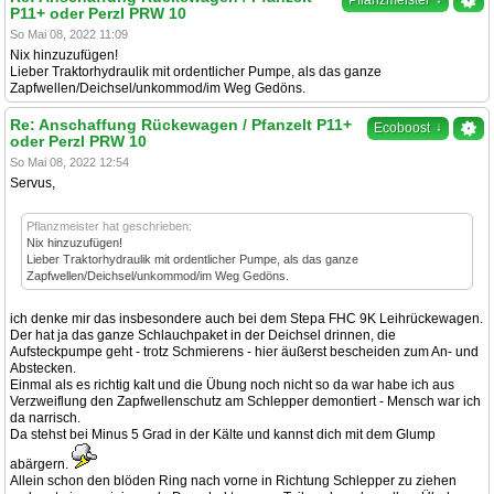
Pflanzmeister
P11+ oder Perzl PRW 10
So Mai 08, 2022 11:09
Nix hinzuzufügen!
Lieber Traktorhydraulik mit ordentlicher Pumpe, als das ganze
Zapfwellen/Deichsel/unkommod/im Weg Gedöns.
Re: Anschaffung Rückewagen / Pfanzelt P11+
↓
Ecoboost
oder Perzl PRW 10
So Mai 08, 2022 12:54
Servus,
Pflanzmeister hat geschrieben:
Nix hinzuzufügen!
Lieber Traktorhydraulik mit ordentlicher Pumpe, als das ganze
Zapfwellen/Deichsel/unkommod/im Weg Gedöns.
ich denke mir das insbesondere auch bei dem Stepa FHC 9K Leihrückewagen.
Der hat ja das ganze Schlauchpaket in der Deichsel drinnen, die
Aufsteckpumpe geht - trotz Schmierens - hier äußerst bescheiden zum An- und
Abstecken.
Einmal als es richtig kalt und die Übung noch nicht so da war habe ich aus
Verzweiflung den Zapfwellenschutz am Schlepper demontiert - Mensch war ich
da narrisch.
Da stehst bei Minus 5 Grad in der Kälte und kannst dich mit dem Glump
abärgern.
Allein schon den blöden Ring nach vorne in Richtung Schlepper zu ziehen