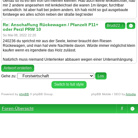
Genau so ist es! Bin froh um meinen kleinen. Hab auch keine lenkdeichsel, hab
mir 2 andere angesehen mit lenkdeichsel die waren 1m länger, furchtbar
unhandlich. Ist aber halt bei jedem anders. Ich hab nicht so gut ausgebaute
forstwege wo alles schön neben der straße liegt leider
Re: Anschaffung Rückewagen / Pfanzelt P11+
↓
Brudi22
oder Perzl PRW 10
So Mai 08, 2022 22:20
240236 du sprichst mir aus der Seele, keiner braucht den Riesen
Rückewagen, und man hat viele Nachteile davon. Würde immer möglichst klein
kaufen wenn es irgendwie das Holz zulässt.
Natürlich muss niemand Unterlenker abbauen wegen einer Untenanhängung.
Antwort erstellen
Gehe zu:
Switch to full style
Powered by
phpBB
© phpBB Group.
phpBB Mobile / SEO by
Artodia
.
Foren-Übersicht
#