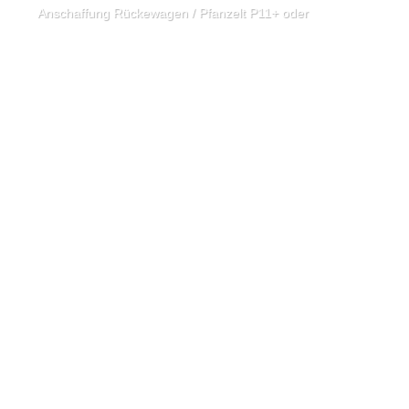
Anschaffung Rückewagen / Pfanzelt P11+ oder Perzl PRW 10-4