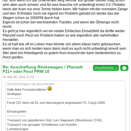
nur Sinn wenn ich die Unterlenker weg nehme. Ein großer Greifer mag schön
sein aber auch schwer, und für was brauche ich unbedingt einen 4,5 t Rotator
wenn der Kran nur eine Tonne heben kann. Wir haben mit der normalen Zange
und den 3t Rotator noch nie irgend ein Problem gehabt ich denke das der
Wagen schon so 2000FM durch hat.
Eigenöl ist schön bei wechselnden Tracktor, und wenn die Ölmenge nicht
reicht.
Es geht ja hier eigentlich um ein relativ Einfaches Einsatzfeld da dürfte weder
Pfanzelt noch Perzl ein Problem haben so wie eigentlich alle nahmhaften
Hersteller.
Es ist halt wie oft im Leben man könnte von allem etwas mehr gebrauchen,
wenn man es sich leisten kann dann muß es auch nicht unbedingt sinvoll sein.
Wer aber ein Arbeitsgerät zu gutem Kurs braucht der kann bedenkenlos zu
Perzl greifen.
Re: Anschaffung Rückewagen / Pfanzelt
↓
Groaßraider
P11+ oder Perzl PRW 10
So Mai 08, 2022 21:32
SucheSchlepper hat geschrieben:
Hallo liebe Forstspezialisten
,
Schlepper:
------------
Fendt 211 Vario mit DL und überwiegend angebautem FL Cargo 3X65
Einsatzgebiet:
----------------
Transport von gepoltertem Holz zum Sägewerk (Woodmizer LT40),
Transport von gesägter Schnittware zum Kunden
Lohnleistungen