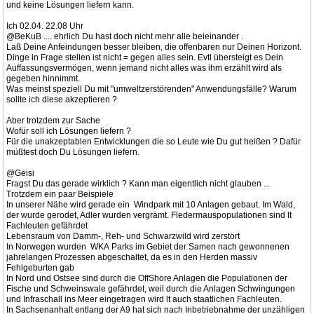
und keine Lösungen liefern kann.
Ich 02.04. 22.08 Uhr
@BeKuB .... ehrlich Du hast doch nicht mehr alle beieinander .
Laß Deine Anfeindungen besser bleiben, die offenbaren nur Deinen Horizont.
Dinge in Frage stellen ist nicht = gegen alles sein. Evtl übersteigt es Dein
Auffassungsvermögen, wenn jemand nicht alles was ihm erzählt wird als
gegeben hinnimmt.
Was meinst speziell Du mit "umweltzerstörenden" Anwendungsfälle? Warum
sollte ich diese akzeptieren ?
Aber trotzdem zur Sache
Wofür soll ich Lösungen liefern ?
Für die unakzeptablen Entwicklungen die so Leute wie Du gut heißen ? Dafür
müßtest doch Du Lösungen liefern.
@Geisi
Fragst Du das gerade wirklich ? Kann man eigentlich nicht glauben ...
Trotzdem ein paar Beispiele
In unserer Nähe wird gerade ein Windpark mit 10 Anlagen gebaut. Im Wald,
der wurde gerodet, Adler wurden vergrämt. Fledermauspopulationen sind lt
Fachleuten gefährdet
Lebensraum von Damm-, Reh- und Schwarzwild wird zerstört
In Norwegen wurden WKA Parks im Gebiet der Samen nach gewonnenen
jahrelangen Prozessen abgeschaltet, da es in den Herden massiv
Fehlgeburten gab
In Nord und Ostsee sind durch die OffShore Anlagen die Populationen der
Fische und Schweinswale gefährdet, weil durch die Anlagen Schwingungen
und Infraschall ins Meer eingetragen wird lt auch staatlichen Fachleuten.
In Sachsenanhalt entlang der A9 hat sich nach Inbetriebnahme der unzähligen