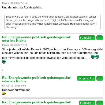
Mi Apr 08, 2026 22:54
Und der nächste Absatz geht so:
Besser wäre es, den Fokus auf Windräder zu legen, die lieferten auch im Winter
Strom, „wo wir ihn dringend brauchen“, zeigte sich Christiner am Dienstag auf
einer Pressekonferenz mit Wirtschaftsminister Wolfgang Hattmannsdorfer (ÖVP)
überzeugt.
Re: Energiewende politisch geistesgestört!
↓
freddy55
oder ins Nichts
Mi Apr 08, 2026 23:03
Sitze ja derzeit auf der Ferme in SWF, mitten in der Pampa, ca. 500 m weg steht
eine alte Windmühle, saß da heute Mittag draußen auf der Südterrasse und
hab mir vorgestellt da wird möglicherweise ein Windrad hingebaut .....
.
Re: Energiewende politisch geistesgestört!
↓
langer711
oder ins Nichts
Do Apr 09, 2026 9:55
Repowering wäre das
Re: Energiewende politisch geistesgestört!
↓
freddy55