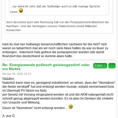
...nur damit ihr seht, daß der Südheidjer auch so tolle markige Sprüche
kennt.
doch da kommt auch eine Rechnung halt von den Pumpspeicherkraftwerken der
Nachbarn. Und das Verkloppen unseres Flatterstroms kostet Milliarden
inzwischen.
hast du mal nen halbwegs wissenschaftlichen nachweis für die mrd? mrd
waren es tatsächlich mal als wir noch viele Akws hatten da war es teuer zu
entsorgen.. österreich hats gefreut die pumpspeicher wurden alle damit
finanziert das deutschland so dumme akws hatte..
Re: Energiewende politisch geistesgestört! oder
↓
Falke
ins Nichts
Mo Apr 06, 2026 18:10
Gääähn.
Natürlich kann man es, genügend indoktriniert, so sehen, dass der "Atomstrom"
die Netze verstopft" hat und entsorgt werden musste, sobald nennenswert bzw.
im Übermaß PV-Strom ins Netz
per Gesetz
mit Vorrang
eingespeist worden ist und die AKW naturgemäß nicht
schnell genug abgeregelt werden konnten. Es ist aber im Denken die Umkehr
von Ursache und Wirkung.
Davor ist "Atomstrom" nicht entsorgt worden ...
A. aus Ö.