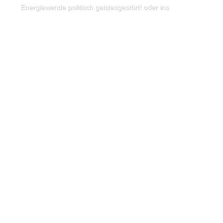
Energiewende politisch geistesgestört! oder ins Nichts