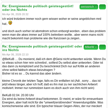
Re: Energiewende politisch geistesgestört!
↓
weissnich
oder ins Nichts
Mo Apr 06, 2026 20:32
ich würd trotzdem immer noch gern wissen woher er seine angeblichen mrd
hat..
und doch auch vorher ist atomstrom schon entsorgt worden.. eben das problem
wenn man die akws immer auf 100% betreiben wollte.. aber wenn mans nicht
macht bekommt man probleme wie die franzosen ja zeigen..
Re: Energiewende politisch geistesgestört! oder
↓
MikeW
ins Nichts
Mo Apr 06, 2026 22:10
@BeKuB .... Du monierst, daß ich dem @Geisi nicht antworten würde. Wenn Du
so etwas schon hier rein schreibst , solltest Du selbst aber antworten. Oder ist
das dann zu kompliziert und Du beschränkst Dich nur auf Kritik an anderen
ohne selbst faktisch etwas beizutragen ?
Bisher ist es so ... Du kannst das aber ändern.
kleine Chronik der letzten Tage, falls es Dir entfallen ist (Adi , sorry ... das ist
jetzt etwas länger, aber ich hoff, daß es ihn mal zu ner sachlichen Antwort
motiviert. Immer nur rummotzen kann es doch auch von ihm nicht sein)
BeKuB 02.04. 20.00 Uhr
Da wirst du keine Antwort drauf bekommen. Er meint, er wäre für erneuerbare
Energien, aber halt nicht für die "umweltzerstörenden" Anwendungsfälle. Was
komischerweise alle sind. Ein typischer blauer Gegen-Alles, der nur meckert