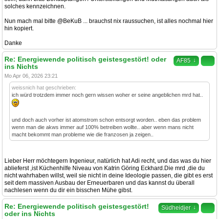
solches kennzeichnen.
Nun mach mal bitte @BeKuB ... brauchst nix raussuchen, ist alles nochmal hier
hin kopiert.
Danke
Re: Energiewende politisch geistesgestört! oder
↓
AF85
ins Nichts
Mo Apr 06, 2026 23:21
weissnich hat geschrieben:
ich würd trotzdem immer noch gern wissen woher er seine angeblichen mrd hat..
und doch auch vorher ist atomstrom schon entsorgt worden.. eben das problem
wenn man die akws immer auf 100% betreiben wollte.. aber wenn mans nicht
macht bekommt man probleme wie die franzosen ja zeigen..
Lieber Herr möchtegern Ingenieur, natürlich hat Adi recht, und das was du hier
ablieferst ,ist Küchenhilfe Niveau von Katrin Göring Eckhard.Die mrd ,die du
nicht wahrhaben willst, weil sie nicht in deine Ideologie passen, die gibt es erst
seit dem massiven Ausbau der Erneuerbaren und das kannst du überall
nachlesen wenn du dir ein bisschen Mühe gibst.
Re: Energiewende politisch geistesgestört!
↓
Südheidjer
oder ins Nichts