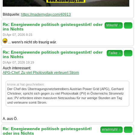
Bildquelle:
https://mademyday.com/40913
Re: Energiewende politisch geistesgestört! oder
↓
MikeW
ins Nichts
Di Apr 07, 2026 8:15
... wenn's nicht sfo traurig wär.
Re: Energiewende politisch geistesgestört! oder
↓
Falke
ins Nichts
Di Apr 07, 2026 19:19
Auch interessant:
APG-Chef: Zu viel Photovoltaik verteuert Strom
krone.at hat geschrieben:
Der Chef des Übertragungsnetzbetreibers Austrian Power Grid (APG), Gerhard
Christiner, spricht sich gegen zu viel Photovoltaik (PV) in Österreichs Stromnetz
aus: PV erfordere einen massiven Netzausbau für nur wenige Stunden am Tag
und verteuere somit Strom.
A. aus Ö.
Re: Energiewende politisch geistesgestört!
↓
erwinruhl
oder ins Nichts