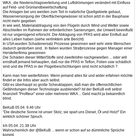
WKA , die Niederschlagsverteilung und Luftströmungen verändert mit Einfluss
auf Feld- und Grünlandbewirtschaftung
Die Anlagen bei uns werden zum Teil in natürliche Quellgebiete gebaut,
Wasserversorgung der Oberflächengewässer ist schon jetzt in der Bauphase
nicht mehr gegeben
In wie weit, Materialabtragung von den Flügeln durch Wind und Wetter sowie
Abschleifen im Rahmen der erforderlichen Sanierungen, die Umwelt beeinflußt
ist nur ungenügend erforscht. Die Abtragung von PFAS wird aber Einfluß auf
alles Leben haben (siehe verlinktem arte Bericht)
In USA wurden Schadenersatz Prozesse gewonnen weil sehr viele Menschen
dadurch gestorben sind.. In Italien wurden Strafprozesse gegen Manager einer
Herstellerfirma gewonnen
Die Schäden dieser Mittel/Stoffe sind zweifelsfrei nachgewießen ... oder will
ernsthaft jemand behaupten, daß nur die PFAS in Teflon, Folien usw schädlich
sind und die PFAS in der Flügelbeschichtungen sind nicht schädlich ?
Kann man hier weiterführen. Wenn jemand alles für und wider erfahren möchte
findet er die Infos aber auch selbst.
Gibt es überhaupt so große Scheuklappen, daß man die offensichtlichen
Gefährdungen dieser Technologie ausblendet? Ist der BeKuB evtl selbst
finanziell "Profiteur" einer oder mehrerer WKA ... Geld macht ja bekanntlich
blind.
BeKuB 05.04. 9.46 Uhr
"Die deutsche Sonne ist unser Stolz, sie spart uns Diesel, Öl und Holz!" Ein
wirklich schöner Spruch.
Ich 05.04. 21.38 Uhr
Wahrscheinlich der @BeKuB ... wenn er schon auf so dümmliche Sprüche
kommt.