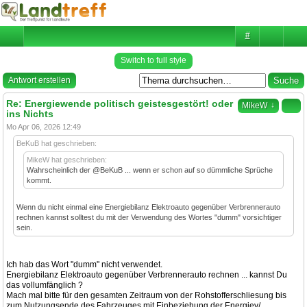
#
Switch to full style
Antwort erstellen
Re: Energiewende politisch geistesgestört! oder
↓
MikeW
ins Nichts
Mo Apr 06, 2026 12:49
BeKuB hat geschrieben:
MikeW hat geschrieben:
Wahrscheinlich der @BeKuB ... wenn er schon auf so dümmliche Sprüche
kommt.
Wenn du nicht einmal eine Energiebilanz Elektroauto gegenüber Verbrennerauto
rechnen kannst solltest du mit der Verwendung des Wortes "dumm" vorsichtiger
sein.
Ich hab das Wort "dumm" nicht verwendet.
Energiebilanz Elektroauto gegenüber Verbrennerauto rechnen ... kannst Du
das vollumfänglich ?
Mach mal bitte für den gesamten Zeitraum von der Rohstofferschliesung bis
zum Nutzungsende des Fahrzeuges mit Einbeziehung der Energiev/