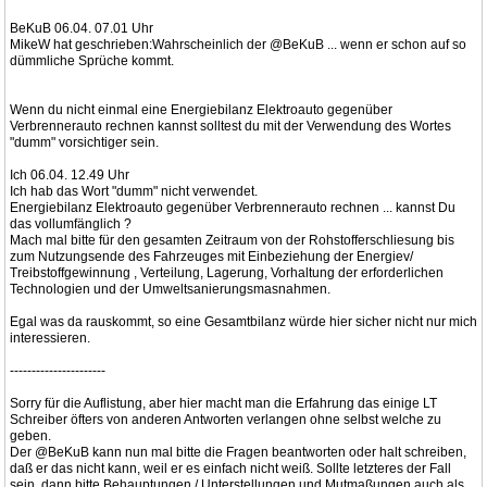
BeKuB 06.04. 07.01 Uhr
MikeW hat geschrieben:Wahrscheinlich der @BeKuB ... wenn er schon auf so
dümmliche Sprüche kommt.
Wenn du nicht einmal eine Energiebilanz Elektroauto gegenüber
Verbrennerauto rechnen kannst solltest du mit der Verwendung des Wortes
"dumm" vorsichtiger sein.
Ich 06.04. 12.49 Uhr
Ich hab das Wort "dumm" nicht verwendet.
Energiebilanz Elektroauto gegenüber Verbrennerauto rechnen ... kannst Du
das vollumfänglich ?
Mach mal bitte für den gesamten Zeitraum von der Rohstofferschliesung bis
zum Nutzungsende des Fahrzeuges mit Einbeziehung der Energiev/
Treibstoffgewinnung , Verteilung, Lagerung, Vorhaltung der erforderlichen
Technologien und der Umweltsanierungsmasnahmen.
Egal was da rauskommt, so eine Gesamtbilanz würde hier sicher nicht nur mich
interessieren.
----------------------
Sorry für die Auflistung, aber hier macht man die Erfahrung das einige LT
Schreiber öfters von anderen Antworten verlangen ohne selbst welche zu
geben.
Der @BeKuB kann nun mal bitte die Fragen beantworten oder halt schreiben,
daß er das nicht kann, weil er es einfach nicht weiß. Sollte letzteres der Fall
sein, dann bitte Behauptungen / Unterstellungen und Mutmaßungen auch als