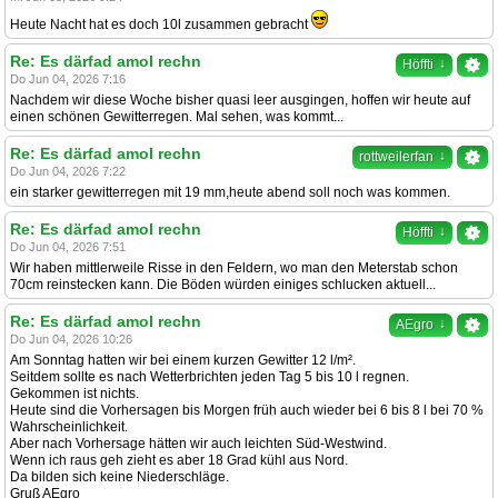
Heute Nacht hat es doch 10l zusammen gebracht
Re: Es därfad amol rechn
↓
Höffti
Do Jun 04, 2026 7:16
Nachdem wir diese Woche bisher quasi leer ausgingen, hoffen wir heute auf
einen schönen Gewitterregen. Mal sehen, was kommt...
Re: Es därfad amol rechn
↓
rottweilerfan
Do Jun 04, 2026 7:22
ein starker gewitterregen mit 19 mm,heute abend soll noch was kommen.
Re: Es därfad amol rechn
↓
Höffti
Do Jun 04, 2026 7:51
Wir haben mittlerweile Risse in den Feldern, wo man den Meterstab schon
70cm reinstecken kann. Die Böden würden einiges schlucken aktuell...
Re: Es därfad amol rechn
↓
AEgro
Do Jun 04, 2026 10:26
Am Sonntag hatten wir bei einem kurzen Gewitter 12 l/m².
Seitdem sollte es nach Wetterbrichten jeden Tag 5 bis 10 l regnen.
Gekommen ist nichts.
Heute sind die Vorhersagen bis Morgen früh auch wieder bei 6 bis 8 l bei 70 %
Wahrscheinlichkeit.
Aber nach Vorhersage hätten wir auch leichten Süd-Westwind.
Wenn ich raus geh zieht es aber 18 Grad kühl aus Nord.
Da bilden sich keine Niederschläge.
Gruß AEgro