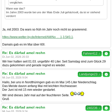
verglichen.
Wann war das?
Im Jahre 2003 wurde bei uns der Mais Ende Juli gehäckselt, da ist er stehend
verdorrt
Ja, mit 2003. Da wars so früh im Jahr noch nicht so gravierend.
https://www.wetter-by.de/Internet/AM/No ... .1,3.5#3.1
.
Damals gab es im Mai über 60l.
Re: Es därfad amol rechn
↓
Fahrer412
Di Jun 02, 2026 20:33
Wir hier hatten seit 01.03. ungefähr 40 Liter. Seit Samstag sind zum Glück 29
dazu gekommen und gerade regnet es wieder.
Re: Es därfad amol rechn
↓
Landjunge23
Mi Jun 03, 2026 9:04
Hallo, bei uns in Nordthüringen gab es im Mai 145 Liter Niederschlag.
Das Meiste davon anfang Mai mit leichten Hochwasser.
Der Juni ist mit 15 mm wieder gestartet.
Wir sind dieses Jahr mal auf der feuchteren Seite.
Gruß
Re: Es därfad amol rechn
↓
240236
Mi Jun 03, 2026 9:24