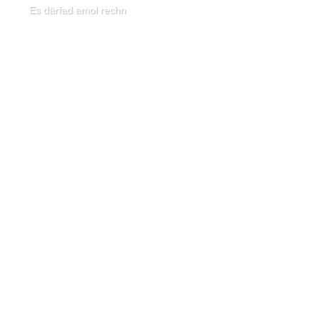
Es därfad amol rechn