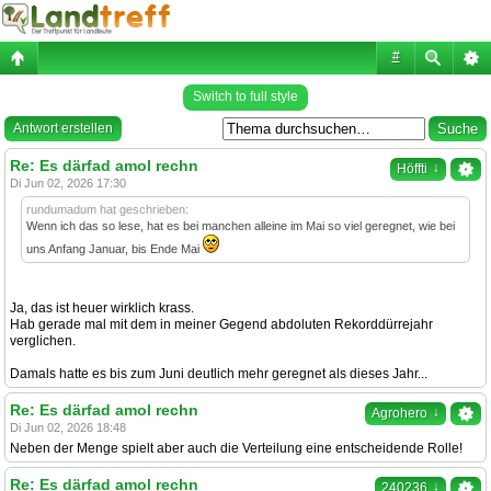
#
Switch to full style
Antwort erstellen
Re: Es därfad amol rechn
↓
Höffti
Di Jun 02, 2026 17:30
rundumadum hat geschrieben:
Wenn ich das so lese, hat es bei manchen alleine im Mai so viel geregnet, wie bei
uns Anfang Januar, bis Ende Mai
Ja, das ist heuer wirklich krass.
Hab gerade mal mit dem in meiner Gegend abdoluten Rekorddürrejahr
verglichen.
Damals hatte es bis zum Juni deutlich mehr geregnet als dieses Jahr...
Re: Es därfad amol rechn
↓
Agrohero
Di Jun 02, 2026 18:48
Neben der Menge spielt aber auch die Verteilung eine entscheidende Rolle!
Re: Es därfad amol rechn
↓
240236