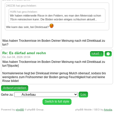
240236 hat geschrieben:
Höffti hat geschrieben:
Wir haben mittlerweile Risse in den Feldern, wo man den Meterstab schon
70cm reinstecken kann. Die Böden würden einiges schlucken aktuell...
Wie kann das sein, bei Direktsaat?
Was haben Trockenrisse im Boden Deiner Meinung nach mit Direktsaat zu
tun?
Re: Es därfad amol rechn
↓
lukaß
Do Jun 04, 2026 19:04
Was haben Trockenrisse im Boden Deiner Meinung nach mit Direktsaat zu
tun?[/quote]
Normalerweise liegt bei Direksaat immer genug Mulch obenauf, sodass bis
wenigstens zum Frühsommer der Boden genug Feuchtigkeit hat und keine
Risse bildet
Antwort erstellen
Gehe zu:
Switch to full style
Powered by
phpBB
© phpBB Group.
phpBB Mobile / SEO by
Artodia
.