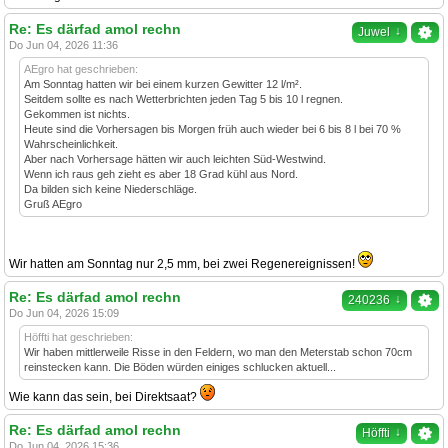
Re: Es därfad amol rechn
↓
Juwel
Do Jun 04, 2026 11:36
AEgro hat geschrieben:
Am Sonntag hatten wir bei einem kurzen Gewitter 12 l/m².
Seitdem sollte es nach Wetterbrichten jeden Tag 5 bis 10 l regnen.
Gekommen ist nichts.
Heute sind die Vorhersagen bis Morgen früh auch wieder bei 6 bis 8 l bei 70 %
Wahrscheinlichkeit.
Aber nach Vorhersage hätten wir auch leichten Süd-Westwind.
Wenn ich raus geh zieht es aber 18 Grad kühl aus Nord.
Da bilden sich keine Niederschläge.
Gruß AEgro
Wir hatten am Sonntag nur 2,5 mm, bei zwei Regenereignissen!
Re: Es därfad amol rechn
↓
240236
Do Jun 04, 2026 15:09
Höffti hat geschrieben:
Wir haben mittlerweile Risse in den Feldern, wo man den Meterstab schon 70cm
reinstecken kann. Die Böden würden einiges schlucken aktuell...
Wie kann das sein, bei Direktsaat?
Re: Es därfad amol rechn
↓
Höffti
Do Jun 04, 2026 15:36