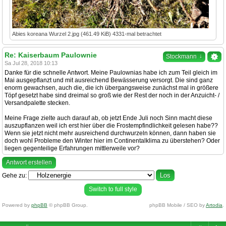
Abies koreana Wurzel 2.jpg (461.49 KiB) 4331-mal betrachtet
Re: Kaiserbaum Paulownie
↓
Stockmann
Sa Jul 28, 2018 10:13
Danke für die schnelle Antwort. Meine Paulownias habe ich zum Teil gleich im
Mai ausgepflanzt und mit ausreichend Bewässerung versorgt. Die sind ganz
enorm gewachsen, auch die, die ich übergangsweise zunächst mal in größere
Töpf gesetzt habe sind dreimal so groß wie der Rest der noch in der Anzuicht- /
Versandpalette stecken.
Meine Frage zielte auch darauf ab, ob jetzt Ende Juli noch Sinn macht diese
auszupflanzen weil ich erst hier über die Frostempfindlichkeit gelesen habe??
Wenn sie jetzt nicht mehr ausreichend durchwurzeln können, dann haben sie
doch wohl Probleme den Winter hier im Continentalklima zu überstehen? Oder
liegen gegenteilige Erfahrungen mittlerweile vor?
Antwort erstellen
Gehe zu:
Switch to full style
Powered by
phpBB
© phpBB Group.
phpBB Mobile / SEO by
Artodia
.