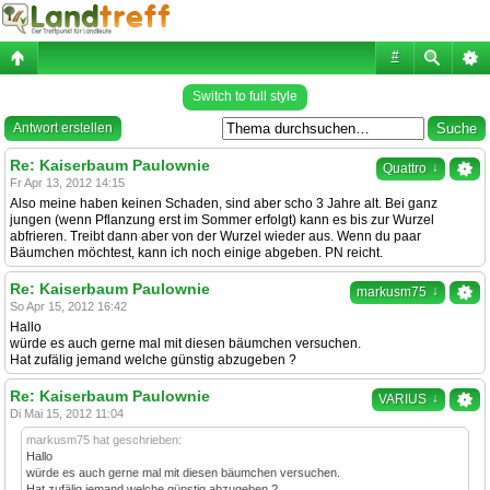
#
Switch to full style
Antwort erstellen
Re: Kaiserbaum Paulownie
↓
Quattro
Fr Apr 13, 2012 14:15
Also meine haben keinen Schaden, sind aber scho 3 Jahre alt. Bei ganz
jungen (wenn Pflanzung erst im Sommer erfolgt) kann es bis zur Wurzel
abfrieren. Treibt dann aber von der Wurzel wieder aus. Wenn du paar
Bäumchen möchtest, kann ich noch einige abgeben. PN reicht.
Re: Kaiserbaum Paulownie
↓
markusm75
So Apr 15, 2012 16:42
Hallo
würde es auch gerne mal mit diesen bäumchen versuchen.
Hat zufälig jemand welche günstig abzugeben ?
Re: Kaiserbaum Paulownie
↓
VARIUS
Di Mai 15, 2012 11:04
markusm75 hat geschrieben:
Hallo
würde es auch gerne mal mit diesen bäumchen versuchen.
Hat zufälig jemand welche günstig abzugeben ?