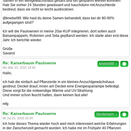
Samen in ein Minigewächshaus gesäht und bin gespannt wieviel kommen.
Hab Sie vorher 24 Stunden gewässert und hauchdünn mit Anzuchterde
bestreut, dass sie nicht so leicht austrocknen.
@knebel99: Wie hast du deine Samen behandelt, dass bei dir 80-90%
aufgegangen sind?
Ich will die Paulownien in meine 20ar-KUP integrieren, dort sollen auch
Balsampappeln, Robinien und Sida gepflanzt werden. Ich starte aber erst diese
Jahr. Ich berichte wieder.
Grüße
Savarol
Re: Kaiserbaum Paulownie
↓
knebel99
Mo Mär 23, 2015 18:50
Hallo,
ich hab die einfach auf Pflanzerde in ein kleines Anzuchtgewächshaus
gestreut. Deckel drauf, innen am Deckel eine Energiesparlampe befestigt.
Diese sorgt für die notwendige Wärme und UV-Strahlung.
Und immer schon feucht halten, dann keinen fast alle!
mfg
Re: Kaiserbaum Paulownie
↓
Stockmann
Mi Jul 25, 2018 20:34
Ich hole dieses Thema wieder hoch weil mich interessiert welche Erfahrungen
in der Zwischenzeit gemacht wurden. Ich habe mir im Frühjahr 40 Pflanzen