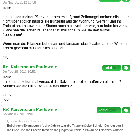
Do Nov 08, 2012 16:58
Hallo,
die meisten meiner Pflanzen haben es aufgrund Zeitmangel meinerseits leider
nicht überlebt; ich musste sie frühzeitig aus der Wohnung "werfen" und ins
Freie pflanzen obwohl der Stamm noch nicht verholzt war; nun habe ich vor ca
2 Wochen die letzten rausgepflanzt, mal schaun wie sie den Winter
überstehen!
Wenn man die Pflanzen behutsam und lansgam über 2 Jahre an das Wetter im
Freien gewöhnt müssten sies schaffen!
mfg
Re: Kaiserbaum Paulownie
↓
TobiDa
Do Feb 28, 2013 10:51
Hallo,
hat jemand schon mal versucht die Sätzlinge direkt draußen zu pflanzen?
Ähnlich wie die Firma WeGrow das macht?
Gruß
Tobi
Re: Kaiserbaum Paulownie
↓
valtra6200
So Mär 03, 2013 9:01
Quattro hat geschrieben:
Bei einigen Exemplaren (schwächre) war die Trauermücke Schuld. Die legt eier in
die Erde und die Larven fressen die jungen Wurzeln. Schwache Pflanzen können