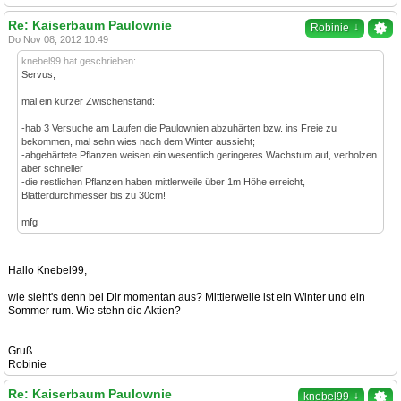
Re: Kaiserbaum Paulownie
↓
Robinie
Do Nov 08, 2012 10:49
knebel99 hat geschrieben:
Servus,
mal ein kurzer Zwischenstand:
-hab 3 Versuche am Laufen die Paulownien abzuhärten bzw. ins Freie zu
bekommen, mal sehn wies nach dem Winter aussieht;
-abgehärtete Pflanzen weisen ein wesentlich geringeres Wachstum auf, verholzen
aber schneller
-die restlichen Pflanzen haben mittlerweile über 1m Höhe erreicht,
Blätterdurchmesser bis zu 30cm!
mfg
Hallo Knebel99,
wie sieht's denn bei Dir momentan aus? Mittlerweile ist ein Winter und ein
Sommer rum. Wie stehn die Aktien?
Gruß
Robinie
Re: Kaiserbaum Paulownie
↓
knebel99