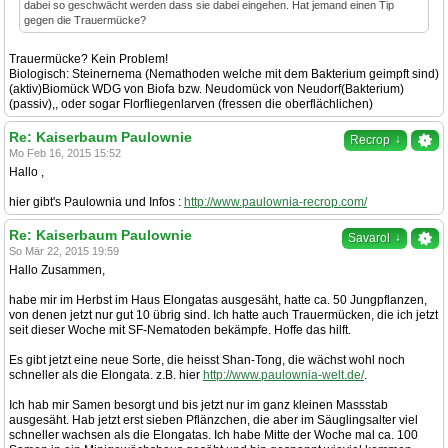
dabei so geschwächt werden dass sie dabei eingehen. Hat jemand einen Tip
gegen die Trauermücke?
Trauermücke? Kein Problem!
Biologisch: Steinernema (Nemathoden welche mit dem Bakterium geimpft sind)
(aktiv)Biomück WDG von Biofa bzw. Neudomück von Neudorf(Bakterium)
(passiv),, oder sogar Florfliegenlarven (fressen die oberflächlichen)
Re: Kaiserbaum Paulownie
↓
Recrop
Mo Feb 16, 2015 15:52
Hallo ,
hier gibt's Paulownia und Infos :
http://www.paulownia-recrop.com/
Re: Kaiserbaum Paulownie
↓
Savarol
So Mär 22, 2015 19:59
Hallo Zusammen,
habe mir im Herbst im Haus Elongatas ausgesäht, hatte ca. 50 Jungpflanzen,
von denen jetzt nur gut 10 übrig sind. Ich hatte auch Trauermücken, die ich jetzt
seit dieser Woche mit SF-Nematoden bekämpfe. Hoffe das hilft.
Es gibt jetzt eine neue Sorte, die heisst Shan-Tong, die wächst wohl noch
schneller als die Elongata. z.B. hier
http://www.paulownia-welt.de/
.
Ich hab mir Samen besorgt und bis jetzt nur im ganz kleinen Massstab
ausgesäht. Hab jetzt erst sieben Pflänzchen, die aber im Säuglingsalter viel
schneller wachsen als die Elongatas. Ich habe Mitte der Woche mal ca. 100