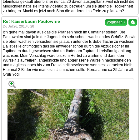
totemtosa gekauft aber bisher nur ca, 20 davon ausgepflanzt weil ich nicht die
Möglichkeit hatte sie intensiv genug zu betreuen um sie über die Trockenheit
zu bringen. Macht es jetzt noch Sinn die anderen ins Freie zu pflanzen?
Re: Kaiserbaum Paulownie
↓
yogibaer
Do Jul 26, 2018 8:28
Ich gehe mal davon aus das die Pflanzen noch im Container stehen. Die
Paulownien sind ja in der Jugend ein sehr schnell wachsendes Gehölz. So wie
sie oben wachsen versuchen sie ja auch unter der Erdoberfläche zu wachsen.
Da ist es leicht möglich das sie entweder schon durch die Abzugslöcher im
Topfboden durchgewachsen sind und/oder am Topfrand kreisförmig entlang
wachsen. Mein Vorschlag wäre bis zum Herbst zu warten und dann den
Wurzelfilz aufreißen, angeknickte und abgerissene Wurzeln nachschneiden
und möglichst noch bis zum Frosteintritt bewässern wenn es so trocken bleibt.
Hier mal 2 Bilder wie man es nicht machen sollte. Koreatanne ca.25 Jahre alt.
Gruß Yogi