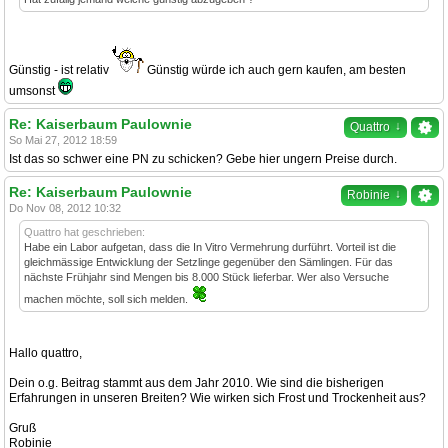
Günstig - ist relativ
Günstig würde ich auch gern kaufen, am besten
umsonst
Re: Kaiserbaum Paulownie
↓
Quattro
So Mai 27, 2012 18:59
Ist das so schwer eine PN zu schicken? Gebe hier ungern Preise durch.
Re: Kaiserbaum Paulownie
↓
Robinie
Do Nov 08, 2012 10:32
Quattro hat geschrieben:
Habe ein Labor aufgetan, dass die In Vitro Vermehrung durführt. Vorteil ist die
gleichmässige Entwicklung der Setzlinge gegenüber den Sämlingen. Für das
nächste Frühjahr sind Mengen bis 8.000 Stück lieferbar. Wer also Versuche
machen möchte, soll sich melden.
Hallo quattro,
Dein o.g. Beitrag stammt aus dem Jahr 2010. Wie sind die bisherigen
Erfahrungen in unseren Breiten? Wie wirken sich Frost und Trockenheit aus?
Gruß
Robinie