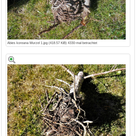
Abies koreana Wurzel 1.jpg (418.57 KiB) 4330-mal betrachtet