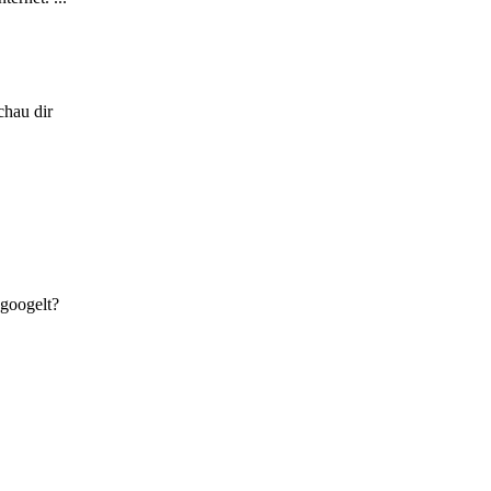
chau dir
egoogelt?