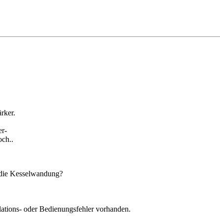
rker.
er-
ch..
 die Kesselwandung?
llations- oder Bedienungsfehler vorhanden.