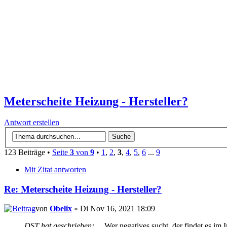
Meterscheite Heizung - Hersteller?
Antwort erstellen
123 Beiträge •
Seite
3
von
9
•
1
,
2
,
3
,
4
,
5
,
6
...
9
Mit Zitat antworten
Re: Meterscheite Heizung - Hersteller?
von
Obelix
» Di Nov 16, 2021 18:09
DST hat geschrieben:
... Wer negatives sucht, der findet es im In