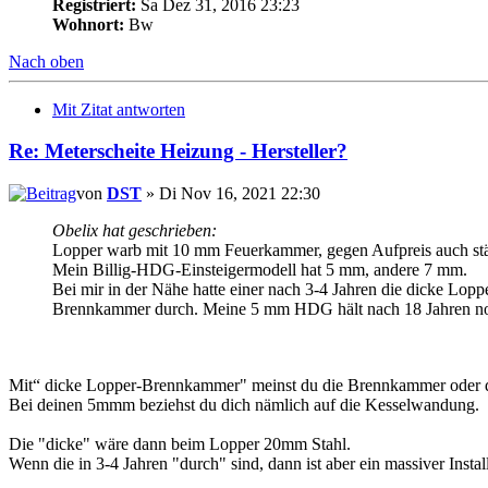
Registriert:
Sa Dez 31, 2016 23:23
Wohnort:
Bw
Nach oben
Mit Zitat antworten
Re: Meterscheite Heizung - Hersteller?
von
DST
» Di Nov 16, 2021 22:30
Obelix hat geschrieben:
Lopper warb mit 10 mm Feuerkammer, gegen Aufpreis auch stä
Mein Billig-HDG-Einsteigermodell hat 5 mm, andere 7 mm.
Bei mir in der Nähe hatte einer nach 3-4 Jahren die dicke Lopp
Brennkammer durch. Meine 5 mm HDG hält nach 18 Jahren no
Mit“ dicke Lopper-Brennkammer" meinst du die Brennkammer oder
Bei deinen 5mmm beziehst du dich nämlich auf die Kesselwandung.
Die "dicke" wäre dann beim Lopper 20mm Stahl.
Wenn die in 3-4 Jahren "durch" sind, dann ist aber ein massiver Insta