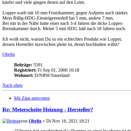
käufer und viele gingen denen auf den Leim.
Lopper warb mit 10 mm Feuerkammer, gegen Aufpreis auch stärker.
Mein Billig-HDG-Einsteigermodell hat 5 mm, andere 7 mm.
Bei mir in der Nähe hatte einer nach 3-4 Jahren die dicke Lopper-
Brennkammer durch. Meine 5 mm HDG hält nach 18 Jahren noch.
Ich weiß nicht, warum Du so ein schlechtes Produkt wie Lopper,
dessen Hersteller inzwischen pleite ist, derart hochhalten willst?
Obelix
Beiträge:
5591
Registriert:
Fr Sep 01, 2006 10:18
Wohnort:
D/NRW/Sauerland
Nach oben
Mit Zitat antworten
Re: Meterscheite Heizung - Hersteller?
von
Obelix
» Di Nov 16, 2021 18:21
210ponys hat geschrieben:
das Dumme an einer Insolvenz ist das