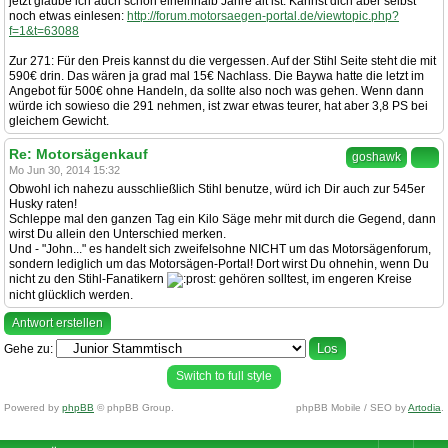
jetzt glaube ich auch schon eineinhalb Jahre alt ist. Kannst dich aber selbst
noch etwas einlesen:
http://forum.motorsaegen-portal.de/viewtopic.php?
f=1&t=63088
Zur 271: Für den Preis kannst du die vergessen. Auf der Stihl Seite steht die mit
590€ drin. Das wären ja grad mal 15€ Nachlass. Die Baywa hatte die letzt im
Angebot für 500€ ohne Handeln, da sollte also noch was gehen. Wenn dann
würde ich sowieso die 291 nehmen, ist zwar etwas teurer, hat aber 3,8 PS bei
gleichem Gewicht.
Re: Motorsägenkauf
goshawk
Mo Jun 30, 2014 15:32
Obwohl ich nahezu ausschließlich Stihl benutze, würd ich Dir auch zur 545er
Husky raten!
Schleppe mal den ganzen Tag ein Kilo Säge mehr mit durch die Gegend, dann
wirst Du allein den Unterschied merken.
Und - "John..." es handelt sich zweifelsohne NICHT um das Motorsägenforum,
sondern lediglich um das Motorsägen-Portal! Dort wirst Du ohnehin, wenn Du
nicht zu den Stihl-Fanatikern
gehören solltest, im engeren Kreise
nicht glücklich werden.
Antwort erstellen
Gehe zu:
Switch to full style
Powered by
phpBB
© phpBB Group.
phpBB Mobile / SEO by
Artodia
.