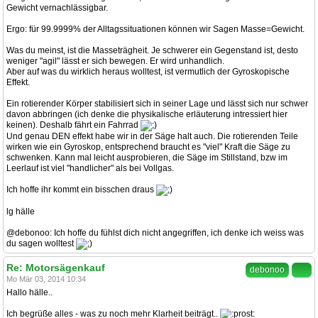
Gewicht vernachlässigbar.
Ergo: für 99.9999% der Alltagssituationen können wir Sagen Masse=Gewicht.
Was du meinst, ist die Masseträgheit. Je schwerer ein Gegenstand ist, desto
weniger "agil" lässt er sich bewegen. Er wird unhandlich.
Aber auf was du wirklich heraus wolltest, ist vermutlich der Gyroskopische
Effekt.
Ein rotierender Körper stabilisiert sich in seiner Lage und lässt sich nur schwer
davon abbringen (ich denke die physikalische erläuterung intressiert hier
keinen). Deshalb fährt ein Fahrrad
Und genau DEN effekt habe wir in der Säge halt auch. Die rotierenden Teile
wirken wie ein Gyroskop, entsprechend braucht es "viel" Kraft die Säge zu
schwenken. Kann mal leicht ausprobieren, die Säge im Stillstand, bzw im
Leerlauf ist viel "handlicher" als bei Vollgas.
Ich hoffe ihr kommt ein bisschen draus
lg hälle
@debonoo: Ich hoffe du fühlst dich nicht angegriffen, ich denke ich weiss was
du sagen wolltest
Re: Motorsägenkauf
debonoo
Mo Mär 03, 2014 10:34
Hallo hälle..
Ich begrüße alles - was zu noch mehr Klarheit beiträgt..