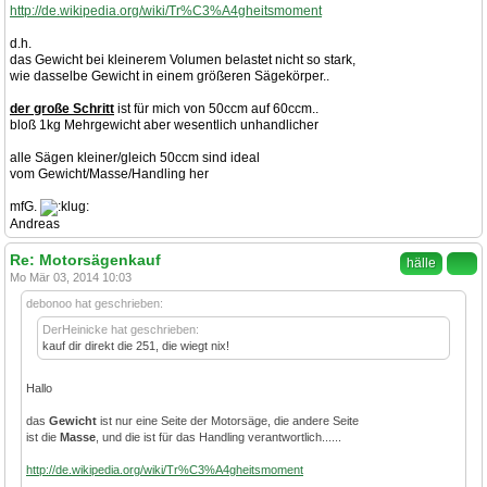
http://de.wikipedia.org/wiki/Tr%C3%A4gheitsmoment
d.h.
das Gewicht bei kleinerem Volumen belastet nicht so stark,
wie dasselbe Gewicht in einem größeren Sägekörper..
der große Schritt
ist für mich von 50ccm auf 60ccm..
bloß 1kg Mehrgewicht aber wesentlich unhandlicher
alle Sägen kleiner/gleich 50ccm sind ideal
vom Gewicht/Masse/Handling her
mfG.
Andreas
Re: Motorsägenkauf
hälle
Mo Mär 03, 2014 10:03
debonoo hat geschrieben:
DerHeinicke hat geschrieben:
kauf dir direkt die 251, die wiegt nix!
Hallo
das
Gewicht
ist nur eine Seite der Motorsäge, die andere Seite
ist die
Masse
, und die ist für das Handling verantwortlich......
http://de.wikipedia.org/wiki/Tr%C3%A4gheitsmoment