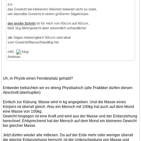
d.h.
das Gewicht bei kleinerem Volumen belastet nicht so stark,
wie dasselbe Gewicht in einem größeren Sägekörper..
der große Schritt
ist für mich von 50ccm auf 60ccm..
bloß 1kg Mehrgewicht aber wesentlich unhandlicher
alle Sägen kleiner/gleich 50ccm sind ideal
vom Gewicht/Masse/Handling her
mfG.
Andreas
Uh, in Physik einen Fensterplatz gehabt?
Entweder betrachten wir es streng Physikalisch (alle Praktiker dürfen diesen
Abschnitt überhupfen)
Einfach zur Klärung: Masse wird in kg angegeben. Und die Masse eines
Körpers ist überall gleich. Also ein Mensch mit 100kg hat auch auf dem Mond
eine Masse von 100kg.
Gewicht hingegen ist eine Kraft und wird aus der Masse und der Erdanziehung
berechnet. Entsprechend hat der Mensch auf dem Mond ein kleineres Gewicht
bei gleicher Masse.
Jetzt dürfen wieder alle mitlesen: Da auf der Erde mehr oder weniger überall
die gleiche Erdanziehung herrscht, ist die Unterscheidung von Masse und