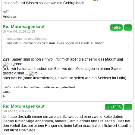
im Idealfall ist Wissen so klar wie ein Gebirgsbach...
mfG.
Andreas
Re: Motorsägenkauf
Falke
Di Mär 04, 2014 20:13
motosega hat geschrieben:
auf jeden Fall macht es Sinn
min.
zwei Sägen im Einsatz zu haben
Zwei
Sägen sind schon sinnvoll, für mich aber gleichzeitig das
Maximum
!
(o.k., wir hatten auch schon ein Bild, wo drei Motorsägen in einem Stamm
gesteckt sind ...
-
aber das ist (ohne Inszenierung) ja wohl so selten wie ein Sechser im Lotto)
hab' ich dich schon im Forum willkommen geheißen?
Gruß
Adi
Re: Motorsägenkauf
sek1986
Do Apr 17, 2014 23:30
Ich habe deshalb immer ein zweites Schwert und eine zweite Kette dabei.
Deckel runter Säge abnehmen, andere Garnitur drauf und Freisägen. Dies hat
den vorteil das bei einem Hänger etc beim fallen maximal ein Schwert kaputt ist
und nicht eine Säge