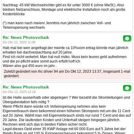
Nachtrag: 45 kW Wechselrichter gibt es für unter 3000 € (ohne MwSt.). Also
bleiben Netzanschluss, Montage und elektrische Installation noch als große
Kostenblöcke
(*) man kann nach meienr Jenntnis nun jährlich zwischen Voll- und
Teileinspeisung wechseln.
Re: News Photovoltaik
Do Okt 12, 2023 11:06
Hab mal bei wen angefragt der meinte ca 10%vom ertrag könnte man jährlich
erhalten bei dachverpachtung auf 20 jahre.
Find ich nicht verkehrt. Man hat null risiko. Muss kein teures geld aufnehmen
und die pv pflicht wäre somit auch erfüllt hoff ich.
Wären also gut 450 euro im jahr...
Zuletzt geändert von ihc driver 94 am Do Okt 12, 2023 13:37, insgesamt 1-mal
geändert.
Re: News Photovoltaik
Do Okt 12, 2023 12:18
Ist die Halle ausserhalb oder abgelegen ? Wer bezahlt die Stromleitungen und
Übergabestation falls nötig ?
Wenn Pflicht dann würde ich Volleinspeisung nehmen also kein
Eigenverbrauch dann bekommst einen höheren Strompreis mit um die 11 Cent
auf 20 Jahre. Wählt man mit Eigenverbrauch sinds nur rund 7 Cent und das auf
20 Jahre. Die laufenden Kosten und Unterhalt steigen hingegen jährlich.
Rechnen wird sich das in beiden Fällen sicher nicht.
Legst dieses Geld einer 35 KWP Anlage mit 60 000 Euro auf 5 Jahre bei der
Illimity Bank an mit 100 % Einlagensicherung bekommst 5 % Zinsen. Wären