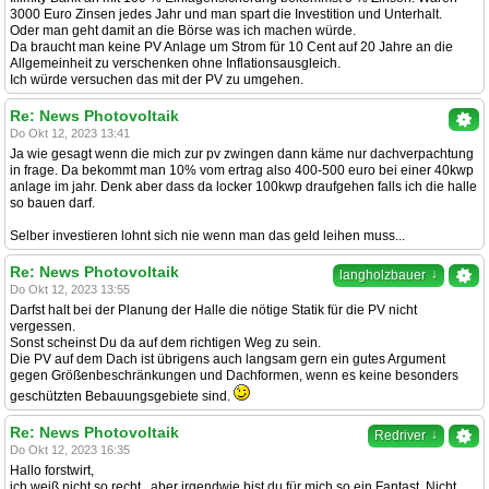
3000 Euro Zinsen jedes Jahr und man spart die Investition und Unterhalt.
Oder man geht damit an die Börse was ich machen würde.
Da braucht man keine PV Anlage um Strom für 10 Cent auf 20 Jahre an die
Allgemeinheit zu verschenken ohne Inflationsausgleich.
Ich würde versuchen das mit der PV zu umgehen.
Re: News Photovoltaik
Do Okt 12, 2023 13:41
Ja wie gesagt wenn die mich zur pv zwingen dann käme nur dachverpachtung
in frage. Da bekommt man 10% vom ertrag also 400-500 euro bei einer 40kwp
anlage im jahr. Denk aber dass da locker 100kwp draufgehen falls ich die halle
so bauen darf.
Selber investieren lohnt sich nie wenn man das geld leihen muss...
Re: News Photovoltaik
↓
langholzbauer
Do Okt 12, 2023 13:55
Darfst halt bei der Planung der Halle die nötige Statik für die PV nicht
vergessen.
Sonst scheinst Du da auf dem richtigen Weg zu sein.
Die PV auf dem Dach ist übrigens auch langsam gern ein gutes Argument
gegen Größenbeschränkungen und Dachformen, wenn es keine besonders
geschützten Bebauungsgebiete sind.
Re: News Photovoltaik
↓
Redriver
Do Okt 12, 2023 16:35
Hallo forstwirt,
ich weiß nicht so recht , aber irgendwie bist du für mich so ein Fantast. Nicht