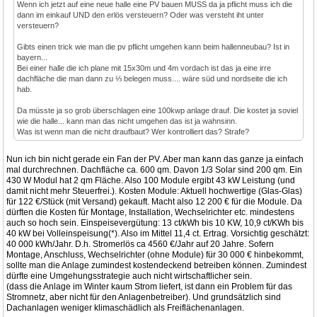
Wenn ich jetzt auf eine neue halle eine PV bauen MUSS da ja pflicht muss ich die
dann im einkauf UND den erlös versteuern? Oder was versteht iht unter
versteuern?
Gibts einen trick wie man die pv pflicht umgehen kann beim hallenneubau? Ist in
bayern...
Bei einer halle die ich plane mit 15x30m und 4m vordach ist das ja eine irre
dachfläche die man dann zu ⅓ belegen muss.... wäre süd und nordseite die ich
hab.
Da müsste ja so grob überschlagen eine 100kwp anlage drauf. Die kostet ja soviel
wie die halle... kann man das nicht umgehen das ist ja wahnsinn.
Was ist wenn man die nicht draufbaut? Wer kontrolliert das? Strafe?
Nun ich bin nicht gerade ein Fan der PV. Aber man kann das ganze ja einfach
mal durchrechnen. Dachfläche ca. 600 qm. Davon 1/3 Solar sind 200 qm. Ein
430 W Modul hat 2 qm Fläche. Also 100 Module ergibt 43 kW Leistung (und
damit nicht mehr Steuerfrei.). Kosten Module: Aktuell hochwertige (Glas-Glas)
für 122 €/Stück (mit Versand) gekauft. Macht also 12 200 € für die Module. Da
dürften die Kosten für Montage, Installation, Wechselrichter etc. mindestens
auch so hoch sein. Einspeisevergütung: 13 ct/kWh bis 10 KW, 10,9 ct/KWh bis
40 kW bei Volleinspeisung(*). Also im Mittel 11,4 ct. Ertrag. Vorsichtig geschätzt:
40 000 kWh/Jahr. D.h. Stromerlös ca 4560 €/Jahr auf 20 Jahre. Sofern
Montage, Anschluss, Wechselrichter (ohne Module) für 30 000 € hinbekommt,
sollte man die Anlage zumindest kostendeckend betreiben können. Zumindest
dürfte eine Umgehungsstrategie auch nicht wirtschaftlicher sein.
(dass die Anlage im Winter kaum Strom liefert, ist dann ein Problem für das
Stromnetz, aber nicht für den Anlagenbetreiber). Und grundsätzlich sind
Dachanlagen weniger klimaschädlich als Freiflächenanlagen.