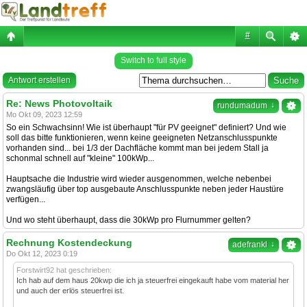
#
Switch to full style
Antwort erstellen
Re: News Photovoltaik
↓
rundumadum
Mo Okt 09, 2023 12:59
So ein Schwachsinn! Wie ist überhaupt "für PV geeignet" definiert? Und wie
soll das bitte funktionieren, wenn keine geeigneten Netzanschlusspunkte
vorhanden sind... bei 1/3 der Dachfläche kommt man bei jedem Stall ja
schonmal schnell auf "kleine" 100kWp...
Hauptsache die Industrie wird wieder ausgenommen, welche nebenbei
zwangsläufig über top ausgebaute Anschlusspunkte neben jeder Haustüre
verfügen...
Und wo steht überhaupt, dass die 30kWp pro Flurnummer gelten?
Rechnung Kostendeckung
↓
adefrankl
Do Okt 12, 2023 0:19
Forstwirt92 hat geschrieben:
Ich hab auf dem haus 20kwp die ich ja steuerfrei eingekauft habe vom material her
und auch der erlös steuerfrei ist.