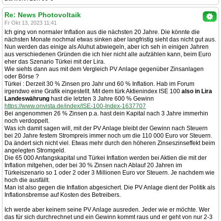
Re: News Photovoltaik
Fr Okt 13, 2023 11:41
Ich ging von normaler Inflation aus die nächsten 20 Jahre. Die könnte die
nächsten Monate nochmal etwas sinken aber langfristig sieht das nicht gut aus.
Nun werden das einige als Aluhut abwiegeln, aber ich seh in einigen Jahren
aus verschiedenen Gründen die ich hier nicht alle aufzählen kann, beim Euro
eher das Szenario Türkei mit der Lira.
Wie siehts dann aus mit dem Vergleich PV Anlage gegenüber Zinsanlagen
oder Börse ?
Türkei : Derzeit 30 % Zinsen pro Jahr und 60 % Inflation. Hab im Forum
irgendwo eine Grafik eingestellt. Mit dem türk Aktienindex ISE 100
also in Lira
Landeswährung
hast die letzten 3 Jahre 600 % Gewinn
https://www.onvista.de/index/ISE-100-Index-1637707
Bei angenommen 26 % Zinsen p.a. hast dein Kapital nach 3 Jahre immerhin
noch verdoppelt.
Was ich damit sagen will, mit der PV Anlage bleibt der Gewinn nach Steuern
bei 20 Jahre festem Strompreis immer noch um die 110 000 Euro vor Steuern.
Da ändert sich nicht viel. Etwas mehr durch den höheren Zinseszinseffekt beim
angelegten Stromgeld.
Die 65 000 Anfangskapital und Türkei Inflation werden bei Aktien die mit der
Inflation mitgehen, oder bei 30 % Zinsen nach Ablauf 20 Jahren im
Türkeiszenario so 1 oder 2 oder 3 Millionen Euro vor Steuern. Je nachdem wie
hoch die ausfällt.
Man ist also gegen die Inflation abgesichert. Die PV Anlage dient der Politik als
Inflationsbremse auf Kosten des Betreibers.
Ich werde aber keinem seine PV Anlage ausreden. Jeder wie er möchte. Wer
das für sich durchrechnet und ein Gewinn kommt raus und er geht von nur 2-3