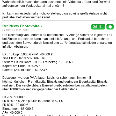
Wahrscheinlich macht der dann auch noch ein Video da drüber, und Du wirst
auf dem seinem Youtubekanal mal erwähnt!
Ich kann mir es jedenfalls nicht vorstellen, dass so eine große Anlage nicht
profitabel betrieben werden kann!
Re: News Photovoltaik
↓
Grimli
Fr Okt 13, 2023 9:09
Die Rechnung von Fedorow für betriebliche PV Anlage stimmt so in jedem Fall.
bei Zinsen berechnen kann man einfach Anfangs und Endkapital berechnen
und auch den Barwert durch Umstellung auf Anfangskapital mit der erwarteten
Inflation Abzinsen.
EK : 40 kwp : 1000 € kwP : 40.000 €
Zins EK 20 Jahre 5% : 60781€
Steuern EK 20 Jahre ,1000€ Freibetrag_: -10756 €
Kapital am Ende : 90.025 €
Barwert (2% Inflation) : 62.223 €
Deswegen wurden PV Anlagen ja bisher schon auch immer mit
höchstmöglichem Fremdkapital Einsatz und geringem Eigenkapital Einsatz
realisiert. Der vergleichbare Barwert bleibt trotzdem bei Installationskosten
über 1000€/kwP negativ gegenüber der Geldanalage
Ek 20% : 8000 €
FK 80% : 5% Zins p.A für 10 Jahre : 8.521 €
FK 80% : 32.000 €
Einnahmen : 88.000 €
AFA : 40.000 €