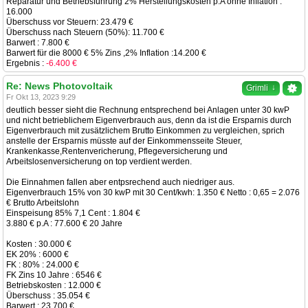
Reparatur und Betriebsführung 2% Herstellungskosten p.A ohne Inflation :
16.000
Überschuss vor Steuern: 23.479 €
Überschuss nach Steuern (50%): 11.700 €
Barwert : 7.800 €
Barwert für die 8000 € 5% Zins ,2% Inflation :14.200 €
Ergebnis :
-6.400 €
Re: News Photovoltaik
↓
Grimli
Fr Okt 13, 2023 9:29
deutlich besser sieht die Rechnung entsprechend bei Anlagen unter 30 kwP
und nicht betrieblichem Eigenverbrauch aus, denn da ist die Ersparnis durch
Eigenverbrauch mit zusätzlichem Brutto Einkommen zu vergleichen, sprich
anstelle der Ersparnis müsste auf der Einkommensseite Steuer,
Krankenkasse,Rentenvericherung, Pflegeversicherung und
Arbeitslosenversicherung on top verdient werden.
Die Einnahmen fallen aber entpsrechend auch niedriger aus.
Eigenverbrauch 15% von 30 kwP mit 30 Cent/kwh: 1.350 € Netto : 0,65 = 2.076
€ Brutto Arbeitslohn
Einspeisung 85% 7,1 Cent : 1.804 €
3.880 € p.A : 77.600 € 20 Jahre
Kosten : 30.000 €
EK 20% : 6000 €
FK : 80% : 24.000 €
FK Zins 10 Jahre : 6546 €
Betriebskosten : 12.000 €
Überschuss : 35.054 €
Barwert : 23.700 €