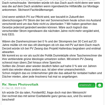
Dach rumschraube. Vermieten würde ich das Dach auch nicht denn wer weis
was die auf dem Dach anstellen wenn irgendwelche Hilfskräfte zur Montage
ankommen. Stichwort Fachkräftemangel.
Und wenn wirklich PV zur Pflicht wird, wer bezahlt in Zukunft den
überschüssigen PV Strom der bei viel Sonnenschein heute schon ins Ausland
verschenkt wird um das Netz nicht zu überlasten ? Wir haben gesehen das
Gesetze jederzeit geändert werden können. Wäre auch logisch das
verschenkter Strom irgendwann die nächsten Jahre nicht mehr vergütet wird,
trotz EEG.
Wären die Darehenszinsen bei 0 % und der Strompreis bei 30 Cent auf 20
Jahre müßte ich mir das vllt überlegen ob ich das mit PV auf dem Dach mach.
Derzeit würde ich bei PV Zwang das Projekt Hallenbau begraben und erstmal
abwarten.
Mir kommt es so vor als sucht die Politik Dummköpfe ohne Taschenrechner die
ihre verblendete grüne Ideologie umsetzen sollen. Mit einem PV Zwang
schiesst man übers Ziel hinaus ohne Speicher.
Sollten die Zinsen aber wieder deutlich fallen auf nahe 0 % wie vor Jahren
sieht das wieder etwas anders aus. Ist aber eher unwarscheinlich.
Schon möglich das es Unternehmer gibt die das aktuell für rentabel halten und
Dächer mieten, aber jede Insolvenz hat mal so angefangen.
Re: News Photovoltaik
↓
erwinruhl
Fr Okt 13, 2023 6:06
Ich würde Dir da raten, Forstwirt92, frage doch mal den Weissnich!
Der rechnet das mit seiner Exeltabelle ganz genau aus, und Du weisst
bescheid!