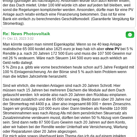
erfolgt (günstiger als nachträglich). Ansonsten würde sich auch keiner finden,
der das Dach mietet. Unter 100 kW würde ich aber auf jeden fall bleiben, weil
sonst die Regelungen komplizierter werden. Ansonsten, dürfte man für eine PV
Anlage auch relativ einfach eine Finanzierung bekommen. Das ist für eine
Bank ein einfach zu berechnendes Geschäftsmodell. (Garantierte Vergütung für
Stromertrag).
Re: News Photovoltaik
Fr Okt 13, 2023 3:02
Man könnte sagen man nimmt Eigenkapital. Wenn so ne 40 kwp Anlage
realistische 65 000 kostet also 1625 euro je kwp hab ich aber
ohne PV
bei 5 %
Rendite p.a. nach 20 Jahren 172 500 Euro und muss die 107 500 Gewinn nur
mit 26 % vesteuern. Wäre nach Steuern 144 500 euro was auch wirklich an
Geld netto daliegt.
5 % Zins p.a. gibts wie vorne beschrieben heute schon auf 5 Jahre Festgeld mit
100 % Einlagensicherung. An der Börse sind 5 % auch kein Problem wenn
man die letzten Jahrzehnte heranzieht.
Sind wir ehrlich, die meisten Anlagen sind nach 20 Jahren Schrott. Hier
müssen nach 15 Jahren bei mehreren Dächern die Module auf dem Dach
getauscht werden. Ich würde also nach 20 Jahren den Rückbau einplanen.
Das kostet zusätzlich und die 65 000 sind weg. Bleibt dann über 20 Jahre nur
der Stromertrag mit 4400 p.a. über also insgesamt 88 000 + deren Zinseszins.
Sagen wir großzügig 110 000 euro über. Dann bleiben als Rendite 110 000
Stromeinnahmen was nach Abzug Afa mit dem persönlichen Steuersatz als
Zusatzeinnahme versteuern musst, dürften bei vielen 50 % Abzug vom Gewinn
sein. Sind dann netto 87 500 Euro Gewinn nach 20 Jahren auf dem Konto,
aber wir haben bei der Rendite weder Unterhalt wie Versicherung, Wartung
oder Reparaturen über 20 Jahre abgezogen.
Für mich wäre sowas überhaupt kein Thema das ich da auf einem intakten