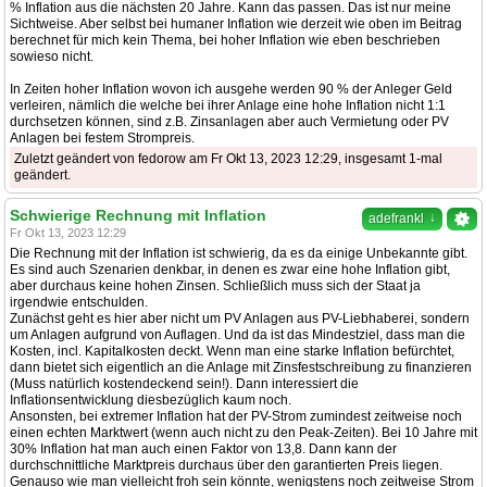
% Inflation aus die nächsten 20 Jahre. Kann das passen. Das ist nur meine
Sichtweise. Aber selbst bei humaner Inflation wie derzeit wie oben im Beitrag
berechnet für mich kein Thema, bei hoher Inflation wie eben beschrieben
sowieso nicht.
In Zeiten hoher Inflation wovon ich ausgehe werden 90 % der Anleger Geld
verleiren, nämlich die welche bei ihrer Anlage eine hohe Inflation nicht 1:1
durchsetzen können, sind z.B. Zinsanlagen aber auch Vermietung oder PV
Anlagen bei festem Strompreis.
Zuletzt geändert von fedorow am Fr Okt 13, 2023 12:29, insgesamt 1-mal
geändert.
Schwierige Rechnung mit Inflation
↓
adefrankl
Fr Okt 13, 2023 12:29
Die Rechnung mit der Inflation ist schwierig, da es da einige Unbekannte gibt.
Es sind auch Szenarien denkbar, in denen es zwar eine hohe Inflation gibt,
aber durchaus keine hohen Zinsen. Schließlich muss sich der Staat ja
irgendwie entschulden.
Zunächst geht es hier aber nicht um PV Anlagen aus PV-Liebhaberei, sondern
um Anlagen aufgrund von Auflagen. Und da ist das Mindestziel, dass man die
Kosten, incl. Kapitalkosten deckt. Wenn man eine starke Inflation befürchtet,
dann bietet sich eigentlich an die Anlage mit Zinsfestschreibung zu finanzieren
(Muss natürlich kostendeckend sein!). Dann interessiert die
Inflationsentwicklung diesbezüglich kaum noch.
Ansonsten, bei extremer Inflation hat der PV-Strom zumindest zeitweise noch
einen echten Marktwert (wenn auch nicht zu den Peak-Zeiten). Bei 10 Jahre mit
30% Inflation hat man auch einen Faktor von 13,8. Dann kann der
durchschnittliche Marktpreis durchaus über den garantierten Preis liegen.
Genauso wie man vielleicht froh sein könnte, wenigstens noch zeitweise Strom