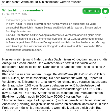
so drin steht : Wann die 10 % nicht bezahlt werden müssen.
Wirtschftlich vermieten?
↓
adefrankl
Fr Okt 13, 2023 0:07
fedorow hat geschrieben:
In dem Punkt PV liegt Forstwirt schon richtig, würde ich auch nicht da völlig
unrentabel. Hatte ich im letzten Beitrag ausführlich erklärt warum. Zinsen steigen
fast täglich weiter an.
Klar die Dachfläche bei PV Zwang als Alternative vermieten aber ich glaub nicht
das dir bei nun 4,5 % eff. Darlehenszinsen und nur 11 Cent Stromvergütung einer
in Zukunft gesichert 10 % vom Ertrag bezahlt und falls doch unbedingt den Vertrag
vom Anwalt prüfen lassen was im Kleingedruckten so drin steht : Wann die 10 %
nicht bezahlt werden müssen.
Nun wenn sich jemand findet, der das Dach mieten würde, dann muss sich die
Anlage für diesen lohnen. Und wahrscheinlich setzt dieser auch keine
günstigeren Kapitalkosten an. Dann dürfte es naheliegender sein es selbst zu
machen.
Klar sind die zu erwartenden Erträge. Bei 40 kWpeak (80 kW) so 4500 €/Jahr
(8900 €/Jahr) bei Volleinspeisung. Da noch Kosten für Wartung, Reparatur,
Versicherung, Entsorgung ... anfallen würde ich mal grob veranschlagen, dass
der Ertrag schon 10% vom Neupreis betragen sollte. D.h. die Anlage darf
45000 € (89 000 €) Kosten. Module und Wechselrichter gibt es für 15000 €
bzw. (30000 €). Das heißt, Stromanschluss, Montage (incl. Montagematerial),
Elektriker ... dürfen noch 30 000€ bzw. 59000 € kosten. Wenn der
Stromanschluss (Lage, Leitungslänge ...) nicht ungewöhnlich teuer ist und ein
Anschluss (Leistung) möglich ist, dann würde ich schätzen, dass das zu diesen
Preis schon möglich ist. Insbesondere wenn die Montage gleich beim Bau