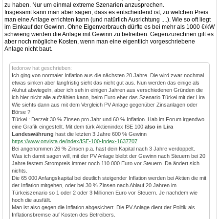
zu haben. Nur um einmal extreme Szenarien anzusprechen.
Insgesamt kann man aber sagen, dass es entscheidend ist, zu welchen Preis
man eine Anlage errichten kann (und natürlich Ausrichtung ....). Wie so oft liegt
im Einkauf der Gewinn. Ohne Eigenverbrauch dürfte es bei mehr als 1000 €/kW
schwierig werden die Anlage mit Gewinn zu betreiben. Gegenzurechnen gilt es
aber noch mögliche Kosten, wenn man eine eigentlich vorgeschriebene
Anlage nicht baut.
fedorow hat geschrieben:
Ich ging von normaler Inflation aus die nächsten 20 Jahre. Die wird zwar nochmal
etwas sinken aber langfristig sieht das nicht gut aus. Nun werden das einige als
Aluhut abwiegeln, aber ich seh in einigen Jahren aus verschiedenen Gründen die
ich hier nicht alle aufzählen kann, beim Euro eher das Szenario Türkei mit der Lira.
Wie siehts dann aus mit dem Vergleich PV Anlage gegenüber Zinsanlagen oder
Börse ?
Türkei : Derzeit 30 % Zinsen pro Jahr und 60 % Inflation. Hab im Forum irgendwo
eine Grafik eingestellt. Mit dem türk Aktienindex ISE 100
also in Lira
Landeswährung
hast die letzten 3 Jahre 600 % Gewinn
https://www.onvista.de/index/ISE-100-Index-1637707
Bei angenommen 26 % Zinsen p.a. hast dein Kapital nach 3 Jahre verdoppelt.
Was ich damit sagen will, mit der PV Anlage bleibt der Gewinn nach Steuern bei 20
Jahre festem Strompreis immer noch 110 000 Euro vor Steuern. Da ändert sich
nichts.
Die 65 000 Anfangskapital bei deutlich steigender Inflation werden bei Aktien die mit
der Inflation mitgehen, oder bei 30 % Zinsen nach Ablauf 20 Jahren im
Türkeiszenario so 1 oder 2 oder 3 Millionen Euro vor Steuern. Je nachdem wie
hoch die ausfällt.
Man ist also gegen die Inflation abgesichert. Die PV Anlage dient der Politik als
Inflationsbremse auf Kosten des Betreibers.