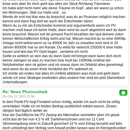
böse sein aber für mich geht das alles ein Stück Richtung Träumerei.
Ich habe jetzt nicht mehr alle deine Träume im Kopf , aber wir waren ja schon
bei Wohnungen, Stall zur Halle und ...so.
Werde dir erst mal klar was du brauchst, was du an Finanzen möglich machen
kannst und dann frag dort wo auch die Entscheider sitzen.
Wenn du zu mir als Entscheider kommst und argumentierts wenn ich PV
machen muß baue ich keine Halle, dann wirst du auch abgelehnt weil du dann
keine brauchst. Warum soll dir jemand Pacht bezahlen der laut deinem zutun
keinen Wirtschaftlichen Erfolg sieht und hat. Warum machst du so eine 40KWp
Anlage nicht selbst wenn so ca 4000€ im Jahr zu erwarten sind sind in 20
Jahren 80000€ mal so am Rande. Du willst für vieleicht 250000 € eine Halle
bauen und läst das PV Geld liegen , verstehe ich nicht.
Sollte es wirklich so sein das du dann Geld mit bringst dann kann dich doch
keiner zwingen so was zu machen bzw muß bei 100KWp erstmal der
Netzbetreiber sein ok geben und ob sowas dann im Ortsbild alles genehmigt
wird wenn du da einen Klotz hinstellst der PV optimiert ist.
Ich würde als erstes mal alles im Umfeld abklären was muß und geht dann
würde ich eine Strategie erarbeiten alles andere hier sind bis jetzt Stammtisch
Unterhaltungen.
Re: News Photovoltaik
Do Okt 12, 2023 21:56
In dem Punkt PV liegt Forstwirt schon richtig, würde ich auch nicht da völlig
unrentabel. Hatte ich im letzten Beitrag ausführlich erklärt warum. Zinsen
steigen fast täglich weiter an.
Klar die Dachfläche bei PV Zwang als Alternative vermieten aber ich glaub
nicht das dir bei nun 4,5 % eff. Darlehenszinsen und nur 11 Cent
Stromvergütung einer in Zukunft gesichert 10 % vom Ertrag bezahlt und falls
doch unbedingt den Vertrag vom Anwalt prüfen lassen was im Kleingedruckten