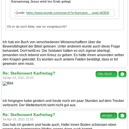
Karsamstag Jesus wird ins Grab gelegt
Quelle:
https://www.google.com/search?q=Karsams ... eqaf-q83EM
Ob er da noch lebte, war es vorgetäuscht?
Ich hab ein Buch von verschiedenen Wissenschaftlern über die
Beweisfähigkeit der Bibel gelesen. Unter anderem wurde auch diese Frage
behandelt. Dort heißt es: Die Soldaten hätten es sich zigmal überlegt,
jemanden noch lebend vom Kreuz zu geben. Es hätte ihnen ansonsten selber
den Kragen gekostet. Es wurden auch andere Fakten bestätigt, dass er tot
gewesen sein muss.
Re: Stellenwert Karfreitag?
↓
Otto Mohl
Sa Apr 03, 2021 20:03
ich hingegen habe gestern und heute noch ein paar Stunden auf dem Trecker
verbracht. Der Wetterbericht sieht nicht gut aus.
Re: Stellenwert Karfreitag?
↓
wespe
Sa Apr 03, 2021 21:03
Das hab ich gestern und heute auch, Hafer innen Boden schiessen eben