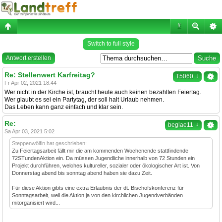
#
Switch to full style
Antwort erstellen
Re: Stellenwert Karfreitag?
↓
T5060
Fr Apr 02, 2021 18:44
Wer nicht in der Kirche ist, braucht heute auch keinen bezahlten Feiertag.
Wer glaubt es sei ein Partytag, der soll halt Urlaub nehmen.
Das Leben kann ganz einfach und klar sein.
Re:
↓
beglae11
Sa Apr 03, 2021 5:02
Steppenwölfin hat geschrieben:
Zu Feiertagsarbeit fällt mir die am kommenden Wochenende stattfindende
72STundenAktion ein. Da müssen Jugendliche innerhalb von 72 Stunden ein
Projekt durchführen, welches kultureller, sozialer oder ökologischer Art ist. Von
Donnerstag abend bis sonntag abend haben sie dazu Zeit.
Für diese Aktion gibts eine extra Erlaubnis der dt. Bischofskonferenz für
Sonntagsarbeit, weil die Aktion ja von den kirchlichen Jugendverbänden
mitorganisiert wird...