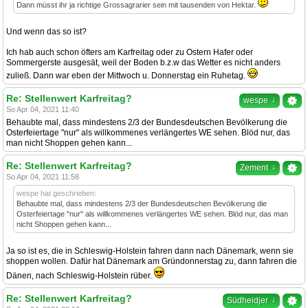
Dann müsst ihr ja richtige Grossagrarier sein mit tausenden von Hektar.
Und wenn das so ist?
Ich hab auch schon öfters am Karfreitag oder zu Ostern Hafer oder
Sommergerste ausgesät, weil der Boden b.z.w das Wetter es nicht anders
zuließ. Dann war eben der Mittwoch u. Donnerstag ein Ruhetag.
Re: Stellenwert Karfreitag?
↓
wespe
So Apr 04, 2021 11:40
Behaubte mal, dass mindestens 2/3 der Bundesdeutschen Bevölkerung die
Osterfeiertage "nur" als willkommenes verlängertes WE sehen. Blöd nur, das
man nicht Shoppen gehen kann...
Re: Stellenwert Karfreitag?
↓
Zement
So Apr 04, 2021 11:58
wespe hat geschrieben:
Behaubte mal, dass mindestens 2/3 der Bundesdeutschen Bevölkerung die
Osterfeiertage "nur" als willkommenes verlängertes WE sehen. Blöd nur, das man
nicht Shoppen gehen kann...
Ja so ist es, die in Schleswig-Holstein fahren dann nach Dänemark, wenn sie
shoppen wollen. Dafür hat Dänemark am Gründonnerstag zu, dann fahren die
Dänen, nach Schleswig-Holstein rüber.
Re: Stellenwert Karfreitag?
↓
Südheidjer