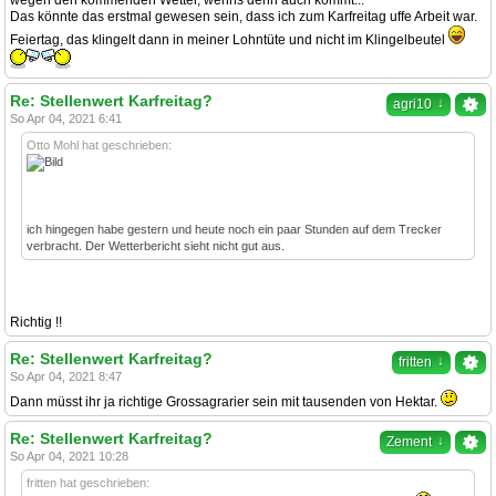
wegen den kommenden Wetter, wenns denn auch kommt...
Das könnte das erstmal gewesen sein, dass ich zum Karfreitag uffe Arbeit war.
Feiertag, das klingelt dann in meiner Lohntüte und nicht im Klingelbeutel
Re: Stellenwert Karfreitag?
↓
agri10
So Apr 04, 2021 6:41
Otto Mohl hat geschrieben:
ich hingegen habe gestern und heute noch ein paar Stunden auf dem Trecker
verbracht. Der Wetterbericht sieht nicht gut aus.
Richtig !!
Re: Stellenwert Karfreitag?
↓
fritten
So Apr 04, 2021 8:47
Dann müsst ihr ja richtige Grossagrarier sein mit tausenden von Hektar.
Re: Stellenwert Karfreitag?
↓
Zement
So Apr 04, 2021 10:28
fritten hat geschrieben: