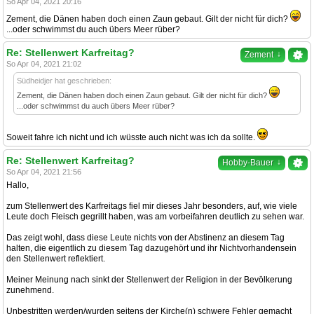
So Apr 04, 2021 20:16
Zement, die Dänen haben doch einen Zaun gebaut. Gilt der nicht für dich?
...oder schwimmst du auch übers Meer rüber?
Re: Stellenwert Karfreitag?
↓
Zement
So Apr 04, 2021 21:02
Südheidjer hat geschrieben:
Zement, die Dänen haben doch einen Zaun gebaut. Gilt der nicht für dich?
...oder schwimmst du auch übers Meer rüber?
Soweit fahre ich nicht und ich wüsste auch nicht was ich da sollte.
Re: Stellenwert Karfreitag?
↓
Hobby-Bauer
So Apr 04, 2021 21:56
Hallo,
zum Stellenwert des Karfreitags fiel mir dieses Jahr besonders, auf, wie viele
Leute doch Fleisch gegrillt haben, was am vorbeifahren deutlich zu sehen war.
Das zeigt wohl, dass diese Leute nichts von der Abstinenz an diesem Tag
halten, die eigentlich zu diesem Tag dazugehört und ihr Nichtvorhandensein
den Stellenwert reflektiert.
Meiner Meinung nach sinkt der Stellenwert der Religion in der Bevölkerung
zunehmend.
Unbestritten werden/wurden seitens der Kirche(n) schwere Fehler gemacht