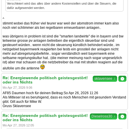
Verschleiert wird das alles über andere Kostenstellen und über die Steuern, die
dafür aufgewendet werden.
^
stimmt wobei das früher viel teurer war weil der atomstrom immer kam also
noch viel schlimmer als bei regelbaren erneuerbaren anlagen..
was übrigens in problem ist sind die "smarten landwirte" die in bayern und bw
teilweise grosse pv anlagen betreiben die eigentlich steuerbar sind und
gesteuert würden.. wenn nicht die steuerung künstlich behindert würde.. im
netzgebiet bayerrnwerk reagierten bei tests ein grossteil der anlagen nicht
mehr auf abregelungsbefehle.. sogar verständlich weil bayernwerk eine
seltsame regelungskultur hat.. (die meiner meinung nach sogar ungesetzlich
ist) aber mal schauen ob die netzbetreiber da mal mit strafen reagiern auf die
alufolie um die antenne
Re: Energiewende politisch geistesgestört!
↓
sklavensee
oder ins Nichts
Mo Apr 27, 2026 9:06
AF85 Daumen hoch für deinen Beitrag:So Apr 26, 2026 11:26
Als Mitleser ist es beruhigend, dass es noch Menschen mit gesundem Verstand
gibt. Gilt auch für Mike W.
Gruss Sklavensee
Re: Energiewende politisch geistesgestört!
↓
Dieselross30
oder ins Nichts
Mo Apr 27, 2026 12:05