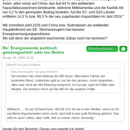
Asien, allen voran auf China, das fast 64 % des weltweiten
Kapazitätszuwachses beisteuerte, während Mittelamerika und die Karibik mit
nur 3,2 % den geringsten Beitrag leisteten. Auf die G7- und G20-Länder
entfielen 14,3 % bzw. 90,3 % der neu zugebauten Kapazitäten im Jahr 2024."
Wir schreiben jetzt 2026 und China bzw. Südostasien als weltweiter
Hauptlieferant von EE- Stromerzeugern hat massive
Energieversorgungsprobleme.
Wo soll denn der angeblich wachsende Zubau noch her kommen?
Re: Energiewende politisch
↓
fleischverkäufer
geistesgestört! oder ins Nichts
So Apr 26, 2026 22:05
MikeW hat geschrieben:
fleischverkäufer hat geschrieben:
Sie konnten hier einen Beitrag der AfD lesen. Alternative Fakten am
laufenden Band. Lobbyisten gibt es nur bei den grünen, sonst nirgendwo.
Alles was nicht der Afd Meinung entspricht, ist korrupt, egal ob Politik oder
Medien. Ein dreifach Hoch auf die AfD für die saubere Politik.
@fleischi .... So ein Schwachsinn. Bei Dir ist's oft wie in den Medien, wenn es für
sachliche Argumentation nicht reicht, wird halt in eine polit Richtung gehetzt. Das
wißt ihr auch selbst, aber hofft, daß es keiner merkt. Armselig !
danke für das Beispiel. Genau das meinte ich damit