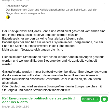
Mo Apr 27, 2026 13:13
Knackpunkt dabei:
Der Betreiber von Gas- und Kohlekraftwerken hat darauf keine Lust, weil die
Dinger dann noch weniger laufen.
Der Knackpunkt ist halt, dass Sonne und Wind nicht gesichert vorhanden sind
und immer Backups in Reserve gehalten werden müssen.
Batteriespeicher werden da keine finanzierbare Lösung sein.
Batteriespeicher sind halt ein weiteres System in der Energiewende, die am
Ende die Kosten nur massiv weiter in die Höhe treiben.
Mehr als zum Netzausgleich taugen die nicht.
Hier sollte dem Stromkunden nicht schon wieder Sand in die Augen gestreut
werden und weitere Milliarden Steuergelder und Netzentgelte verjubelt
werden.
Gaskraftwerke werden immer benötigt werden bei dieser Energiewende, wenn
die die meiste Zeit still stehen, dann muss das bezahlt werden. Alternativ
könnte Deutschland ansonsten Großverbraucher in dunklen, flauen Zeiten
abschalten.
Oder Deutschland wird zu einem Stromgroßkunden in Europa, welches mit
Steuergeld und hohen Strompreisen finanziert wird.
Re: Energiewende politisch geistesgestört!
↓
langer711
oder ins Nichts
Mo Apr 27, 2026 13:50