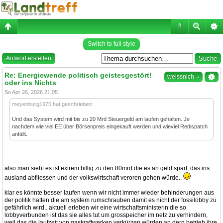
#
Switch to full style
Antwort erstellen
Re: Energiewende politisch geistesgestört!
↓
weissnich
oder ins Nichts
So Apr 26, 2026 21:05
meyenburg1975 hat geschrieben:
Und das System wird mit bis zu 20 Mrd Steuergeld am laufen gehalten. Je
nachdem wie viel EE über Börsenpreis eingekauft werden und wieviel Redispatch
anfällt.
also man sieht es ist extrem billig zu den 80mrd die es an geld spart, das ins
ausland abfliessen und der volkswirtschaft veroren gehen würde..
klar es könnte besser laufen wenn wir nicht immer wieder behinderungen aus
der politik hätten die am system rumschrauben damit es nicht der fossilobby zu
gefährlich wird.. aktuell erleben wir eine wirtschaftsministerin die so
lobbyverbunden ist das sie alles tut um grosspeicher im netz zu verhindern,
weil das die laufzeit von gaskraftwerken verkürzen würden an dern betrieb ihre