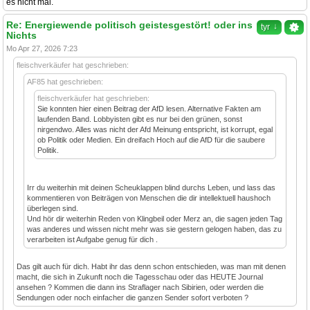
es nicht mal.
Re: Energiewende politisch geistesgestört! oder ins
↓
tyr
Nichts
Mo Apr 27, 2026 7:23
fleischverkäufer hat geschrieben:
AF85 hat geschrieben:
fleischverkäufer hat geschrieben:
Sie konnten hier einen Beitrag der AfD lesen. Alternative Fakten am
laufenden Band. Lobbyisten gibt es nur bei den grünen, sonst
nirgendwo. Alles was nicht der Afd Meinung entspricht, ist korrupt, egal
ob Politik oder Medien. Ein dreifach Hoch auf die AfD für die saubere
Politik.
Irr du weiterhin mit deinen Scheuklappen blind durchs Leben, und lass das
kommentieren von Beiträgen von Menschen die dir intellektuell haushoch
überlegen sind.
Und hör dir weiterhin Reden von Klingbeil oder Merz an, die sagen jeden Tag
was anderes und wissen nicht mehr was sie gestern gelogen haben, das zu
verarbeiten ist Aufgabe genug für dich .
Das gilt auch für dich. Habt ihr das denn schon entschieden, was man mit denen
macht, die sich in Zukunft noch die Tagesschau oder das HEUTE Journal
ansehen ? Kommen die dann ins Straflager nach Sibirien, oder werden die
Sendungen oder noch einfacher die ganzen Sender sofort verboten ?