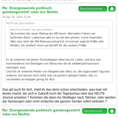
Re: Energiewende politisch
↓
fleischverkäufer
geistesgestört! oder ins Nichts
So Apr 26, 2026 22:08
AF85 hat geschrieben:
fleischverkäufer hat geschrieben:
Sie konnten hier einen Beitrag der AfD lesen. Alternative Fakten am
laufenden Band. Lobbyisten gibt es nur bei den grünen, sonst nirgendwo.
Alles was nicht der Afd Meinung entspricht, ist korrupt, egal ob Politik oder
Medien. Ein dreifach Hoch auf die AfD für die saubere Politik.
Irr du weiterhin mit deinen Scheuklappen blind durchs Leben, und lass das
kommentieren von Beiträgen von Menschen die dir intellektuell haushoch
überlegen sind.
Und hör dir weiterhin Reden von Klingbeil oder Merz an, die sagen jeden Tag was
anderes und wissen nicht mehr was sie gestern gelogen haben, das zu
verarbeiten ist Aufgabe genug für dich .
Das gilt auch für dich. Habt ihr das denn schon entschieden, was man mit
denen macht, die sich in Zukunft noch die Tagesschau oder das HEUTE
Journal ansehen ? Kommen die dann ins Straflager nach Sibirien, oder werden
die Sendungen oder noch einfacher die ganzen Sender sofort verboten ?
Re: Energiewende politisch geistesgestört!
↓
Dieselross30
oder ins Nichts