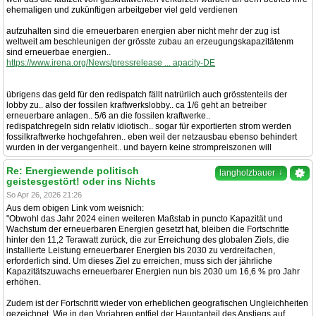
ehemaligen und zukünftigen arbeitgeber viel geld verdienen
aufzuhalten sind die erneuerbaren energien aber nicht mehr der zug ist
weltweit am beschleunigen der grösste zubau an erzeugungskapazitätenm
sind erneuerbae energien..
https://www.irena.org/News/pressrelease ... apacity-DE
übrigens das geld für den redispatch fällt natrürlich auch grösstenteils der
lobby zu.. also der fossilen kraftwerkslobby.. ca 1/6 geht an betreiber
erneuerbare anlagen.. 5/6 an die fossilen kraftwerke..
redispatchregeln sidn relativ idiotisch.. sogar für exportierten strom werden
fossilkraftwerke hochgefahren.. eben weil der netzausbau ebenso behindert
wurden in der vergangenheit.. und bayern keine strompreiszonen will
Re: Energiewende politisch
↓
langholzbauer
geistesgestört! oder ins Nichts
So Apr 26, 2026 21:26
Aus dem obigen Link vom weisnich:
"Obwohl das Jahr 2024 einen weiteren Maßstab in puncto Kapazität und
Wachstum der erneuerbaren Energien gesetzt hat, bleiben die Fortschritte
hinter den 11,2 Terawatt zurück, die zur Erreichung des globalen Ziels, die
installierte Leistung erneuerbarer Energien bis 2030 zu verdreifachen,
erforderlich sind. Um dieses Ziel zu erreichen, muss sich der jährliche
Kapazitätszuwachs erneuerbarer Energien nun bis 2030 um 16,6 % pro Jahr
erhöhen.
Zudem ist der Fortschritt wieder von erheblichen geografischen Ungleichheiten
gezeichnet. Wie in den Vorjahren entfiel der Hauptanteil des Anstiegs auf