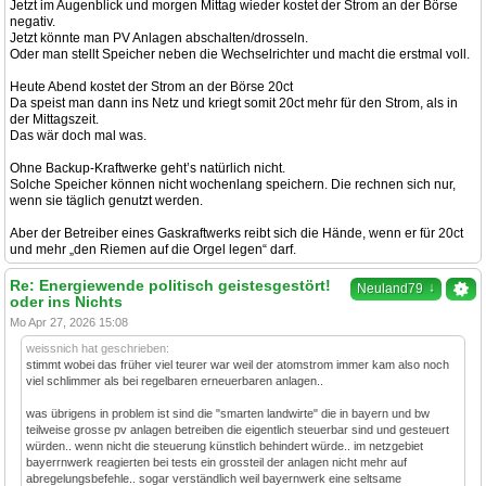
Jetzt im Augenblick und morgen Mittag wieder kostet der Strom an der Börse
negativ.
Jetzt könnte man PV Anlagen abschalten/drosseln.
Oder man stellt Speicher neben die Wechselrichter und macht die erstmal voll.
Heute Abend kostet der Strom an der Börse 20ct
Da speist man dann ins Netz und kriegt somit 20ct mehr für den Strom, als in
der Mittagszeit.
Das wär doch mal was.
Ohne Backup-Kraftwerke geht’s natürlich nicht.
Solche Speicher können nicht wochenlang speichern. Die rechnen sich nur,
wenn sie täglich genutzt werden.
Aber der Betreiber eines Gaskraftwerks reibt sich die Hände, wenn er für 20ct
und mehr „den Riemen auf die Orgel legen“ darf.
Re: Energiewende politisch geistesgestört!
↓
Neuland79
oder ins Nichts
Mo Apr 27, 2026 15:08
weissnich hat geschrieben:
stimmt wobei das früher viel teurer war weil der atomstrom immer kam also noch
viel schlimmer als bei regelbaren erneuerbaren anlagen..
was übrigens in problem ist sind die "smarten landwirte" die in bayern und bw
teilweise grosse pv anlagen betreiben die eigentlich steuerbar sind und gesteuert
würden.. wenn nicht die steuerung künstlich behindert würde.. im netzgebiet
bayerrnwerk reagierten bei tests ein grossteil der anlagen nicht mehr auf
abregelungsbefehle.. sogar verständlich weil bayernwerk eine seltsame