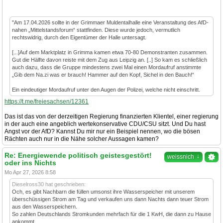
"Am 17.04.2026 sollte in der Grimmaer Muldentalhalle eine Veranstaltung des AfD-
nahen „Mittelstandsforum“ stattfinden. Diese wurde jedoch, vermutlich
rechtswidrig, durch den Eigentümer der Halle untersagt.
[...]Auf dem Marktplatz in Grimma kamen etwa 70-80 Demonstranten zusammen.
Gut die Hälfte davon reiste mit dem Zug aus Leipzig an. [..] So kam es schließlich
auch dazu, dass die Gruppe mindestens zwei Mal einen Mordaufruf anstimmte
„Gib dem Na.zi was er brauch! Hammer auf den Kopf, Sichel in den Bauch!“
Ein eindeutiger Mordaufruf unter den Augen der Polizei, welche nicht einschritt.
https://t.me/freiesachsen/12361
Das ist das von der derzeitigen Regierung finanzierten Klientel, einer regierung
in der auch eine angeblich wertekonservative CDU/CSU sitzt. Und Du hast
Angst vor der AfD? Kannst Du mir nur ein Beispiel nennen, wo die bösen
Rächten auch nur in die Nähe solcher Aussagen kamen?
Re: Energiewende politisch geistesgestört!
↓
weissnich
oder ins Nichts
Mo Apr 27, 2026 8:58
Dieselross30 hat geschrieben:
Och, es gibt Nachbarn die füllen umsonst ihre Wasserspeicher mit unserem
überschüssigen Strom am Tag und verkaufen uns dann Nachts dann teuer Strom
aus den Wasserspeichern.
So zahlen Deutschlands Stromkunden mehrfach für die 1 KwH, die dann zu Hause
ankommt.