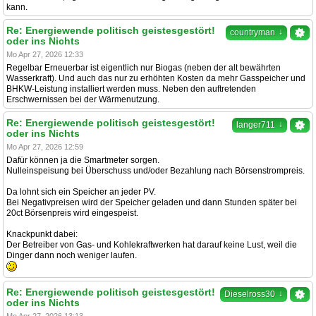
kann.
Re: Energiewende politisch geistesgestört!
↓
countryman
oder ins Nichts
Mo Apr 27, 2026 12:33
Regelbar Erneuerbar ist eigentlich nur Biogas (neben der alt bewährten
Wasserkraft). Und auch das nur zu erhöhten Kosten da mehr Gasspeicher und
BHKW-Leistung installiert werden muss. Neben den auftretenden
Erschwernissen bei der Wärmenutzung.
Re: Energiewende politisch geistesgestört!
↓
langer711
oder ins Nichts
Mo Apr 27, 2026 12:59
Dafür können ja die Smartmeter sorgen.
Nulleinspeisung bei Überschuss und/oder Bezahlung nach Börsenstrompreis.
Da lohnt sich ein Speicher an jeder PV.
Bei Negativpreisen wird der Speicher geladen und dann Stunden später bei
20ct Börsenpreis wird eingespeist.
Knackpunkt dabei:
Der Betreiber von Gas- und Kohlekraftwerken hat darauf keine Lust, weil die
Dinger dann noch weniger laufen.
Re: Energiewende politisch geistesgestört!
↓
Dieselross30
oder ins Nichts