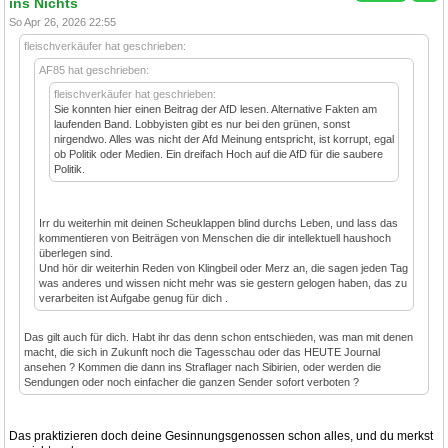
ins Nichts
So Apr 26, 2026 22:55
fleischverkäufer hat geschrieben:
AF85 hat geschrieben:
fleischverkäufer hat geschrieben:
Sie konnten hier einen Beitrag der AfD lesen. Alternative Fakten am
laufenden Band. Lobbyisten gibt es nur bei den grünen, sonst
nirgendwo. Alles was nicht der Afd Meinung entspricht, ist korrupt, egal
ob Politik oder Medien. Ein dreifach Hoch auf die AfD für die saubere
Politik.
Irr du weiterhin mit deinen Scheuklappen blind durchs Leben, und lass das
kommentieren von Beiträgen von Menschen die dir intellektuell haushoch
überlegen sind.
Und hör dir weiterhin Reden von Klingbeil oder Merz an, die sagen jeden Tag
was anderes und wissen nicht mehr was sie gestern gelogen haben, das zu
verarbeiten ist Aufgabe genug für dich .
Das gilt auch für dich. Habt ihr das denn schon entschieden, was man mit denen
macht, die sich in Zukunft noch die Tagesschau oder das HEUTE Journal
ansehen ? Kommen die dann ins Straflager nach Sibirien, oder werden die
Sendungen oder noch einfacher die ganzen Sender sofort verboten ?
Das praktizieren doch deine Gesinnungsgenossen schon alles, und du merkst