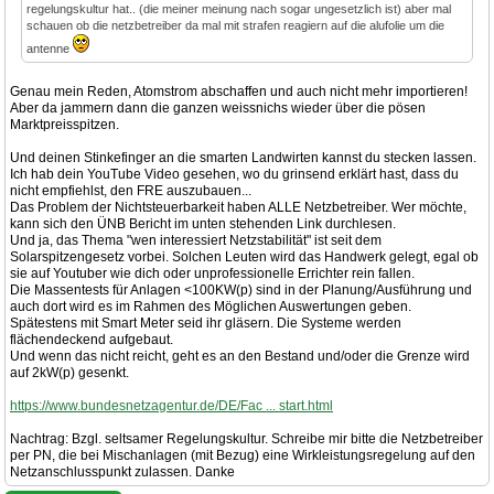
regelungskultur hat.. (die meiner meinung nach sogar ungesetzlich ist) aber mal
schauen ob die netzbetreiber da mal mit strafen reagiern auf die alufolie um die
antenne
Genau mein Reden, Atomstrom abschaffen und auch nicht mehr importieren!
Aber da jammern dann die ganzen weissnichs wieder über die pösen
Marktpreisspitzen.
Und deinen Stinkefinger an die smarten Landwirten kannst du stecken lassen.
Ich hab dein YouTube Video gesehen, wo du grinsend erklärt hast, dass du
nicht empfiehlst, den FRE auszubauen...
Das Problem der Nichtsteuerbarkeit haben ALLE Netzbetreiber. Wer möchte,
kann sich den ÜNB Bericht im unten stehenden Link durchlesen.
Und ja, das Thema "wen interessiert Netzstabilität" ist seit dem
Solarspitzengesetz vorbei. Solchen Leuten wird das Handwerk gelegt, egal ob
sie auf Youtuber wie dich oder unprofessionelle Errichter rein fallen.
Die Massentests für Anlagen <100KW(p) sind in der Planung/Ausführung und
auch dort wird es im Rahmen des Möglichen Auswertungen geben.
Spätestens mit Smart Meter seid ihr gläsern. Die Systeme werden
flächendeckend aufgebaut.
Und wenn das nicht reicht, geht es an den Bestand und/oder die Grenze wird
auf 2kW(p) gesenkt.
https://www.bundesnetzagentur.de/DE/Fac ... start.html
Nachtrag: Bzgl. seltsamer Regelungskultur. Schreibe mir bitte die Netzbetreiber
per PN, die bei Mischanlagen (mit Bezug) eine Wirkleistungsregelung auf den
Netzanschlusspunkt zulassen. Danke