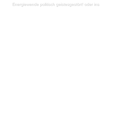
Energiewende politisch geistesgestört! oder ins Nichts