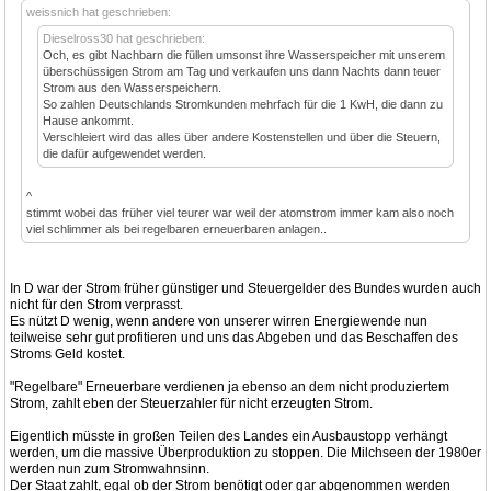
weissnich hat geschrieben:
Dieselross30 hat geschrieben:
Och, es gibt Nachbarn die füllen umsonst ihre Wasserspeicher mit unserem
überschüssigen Strom am Tag und verkaufen uns dann Nachts dann teuer
Strom aus den Wasserspeichern.
So zahlen Deutschlands Stromkunden mehrfach für die 1 KwH, die dann zu
Hause ankommt.
Verschleiert wird das alles über andere Kostenstellen und über die Steuern,
die dafür aufgewendet werden.
^
stimmt wobei das früher viel teurer war weil der atomstrom immer kam also noch
viel schlimmer als bei regelbaren erneuerbaren anlagen..
In D war der Strom früher günstiger und Steuergelder des Bundes wurden auch
nicht für den Strom verprasst.
Es nützt D wenig, wenn andere von unserer wirren Energiewende nun
teilweise sehr gut profitieren und uns das Abgeben und das Beschaffen des
Stroms Geld kostet.
"Regelbare" Erneuerbare verdienen ja ebenso an dem nicht produziertem
Strom, zahlt eben der Steuerzahler für nicht erzeugten Strom.
Eigentlich müsste in großen Teilen des Landes ein Ausbaustopp verhängt
werden, um die massive Überproduktion zu stoppen. Die Milchseen der 1980er
werden nun zum Stromwahnsinn.
Der Staat zahlt, egal ob der Strom benötigt oder gar abgenommen werden