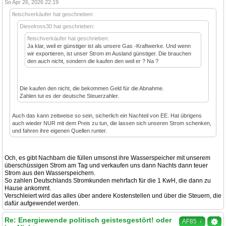
So Apr 26, 2026 22:19
fleischverkäufer hat geschrieben:
Dieselross30 hat geschrieben:
fleischverkäufer hat geschrieben:
Ja klar, weil er günstiger ist als unsere Gas -Kraftwerke. Und wenn
wir exportieren, ist unser Strom im Ausland günstiger. Die brauchen
den auch nicht, sondern die kaufen den weil er ? Na ?
Die kaufen den nicht, die bekommen Geld für die Abnahme.
Zahlen tut es der deutsche Steuerzahler.
Auch das kann zeitweise so sein, sicherlich ein Nachteil von EE. Hat übrigens
auch wieder NUR mit dem Preis zu tun, die lassen sich unseren Strom schenken,
und fahren ihre eigenen Quellen runter.
Och, es gibt Nachbarn die füllen umsonst ihre Wasserspeicher mit unserem
überschüssigen Strom am Tag und verkaufen uns dann Nachts dann teuer
Strom aus den Wasserspeichern.
So zahlen Deutschlands Stromkunden mehrfach für die 1 KwH, die dann zu
Hause ankommt.
Verschleiert wird das alles über andere Kostenstellen und über die Steuern, die
dafür aufgewendet werden.
Re: Energiewende politisch geistesgestört! oder
↓
AF85