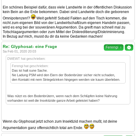
Ein schönes Beispiel dafür, dass viele Landwirte in der öffentlichen Diskussion
kein Bein an die Erde bekommen. Dabei sind Landwirte doch die geborenen
Omnipotenzen!?
Weit gefehlt! Sobald Fakten auf den Tisch kommen, die
nicht zum eigenen Bild von der Landwirtschaft/zum eigenen Handeln passen,
wird es eng bei der souveränen Argumention. Da greift man schnell mal zu
Totschlagargumenten oder zum Mittel der Diskreditierung/Diskriminierung.
In Bezug auf mich, musst du dir da keine Gedanken machen!
Re: Glyphosat- eine Frage
↓
Ferengi
Sa Feb 01, 2020 20:03
DWEWT hat geschrieben:
Ferengi hat geschrieben:
Das ist halt sune Sache.
Ne Ladung PSM wird den Eiern der Bodenbrüter sicher nicht schaden,
den Kontakt mit nem Striegelzinken hingegen werden sie kaum überleben.
Was nützt es den Bodenbrütern, wenn nach dem Schlüpfen keine Nahrung
vorhanden ist weil die Insektizide ganze Arbeit geleistet haben?
Wenn du Glyphosat jetzt schon zum Insektizid machen mußt, ist deine
Argumentation ganz offensichtlich total am Ende.