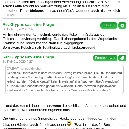
niemand Risiken bei unsachgemäßer Anwendung ausschließen. Sind doch
schon Leute sowohl an Salzvergiftung als auch an Wasservergiftung
gestorben. Da ist übrigens die sachgemäße Anwendung auch nicht wirklich
definiert.
Re: Glyphosat- eine Frage
↓
T5060
Sa Feb 01, 2020 3:14
Mit Einführung der Kühltechnik wurde das Pökeln mit Salz aus der
Fleischkonservierung verdrängt. Damit einhergehend ist der Magenkrebs als
Krankheit und Todesursache stark zurückgegangen.
Somit wäre Pökelsalz als Totalherbizid auch krebserregend.
Re: Glyphosat- eine Frage
↓
Freakshow
Sa Feb 01, 2020 4:27
DWEWT hat geschrieben:
Schon die Überschrift in dem verlinkten Beitrag ist irreführend. Die US Behörde hat
bestätigt, dass "bei sachgemäßer Anwendung" kein Risiko besteht. Leider ist
jedoch auf dem "Beipackzettel" kein Hinweis auf eine "sachgemäße Anwendung"
zu lesen. Man beachte bitte genau die Wortwahl. Denn "Anwendungshinweise"
sind vor dem Gesetz nicht gleichzusetzen mit "sachgemäßer Anwendung"!
....und das kommt dabei heraus wenn die sachlichen Argumente ausgehen und
man sich in Wortklaubereien ergießen muss.
Die Anwendung eines Striegels, der Hacke oder des Pfluges kann in den
falschen Händen auch tödlich ausgehen
. (Bzw. tut es das für Bewohner der