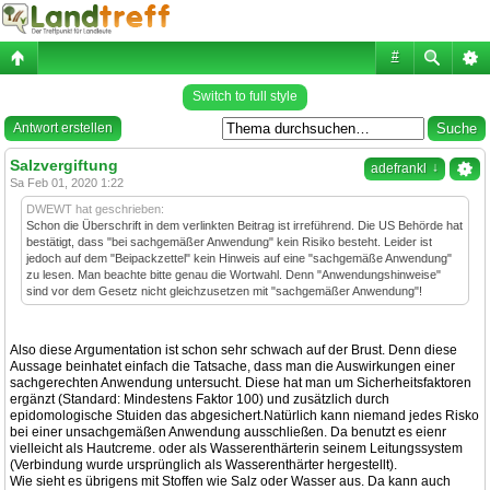
#
Switch to full style
Antwort erstellen
Salzvergiftung
↓
adefrankl
Sa Feb 01, 2020 1:22
DWEWT hat geschrieben:
Schon die Überschrift in dem verlinkten Beitrag ist irreführend. Die US Behörde hat
bestätigt, dass "bei sachgemäßer Anwendung" kein Risiko besteht. Leider ist
jedoch auf dem "Beipackzettel" kein Hinweis auf eine "sachgemäße Anwendung"
zu lesen. Man beachte bitte genau die Wortwahl. Denn "Anwendungshinweise"
sind vor dem Gesetz nicht gleichzusetzen mit "sachgemäßer Anwendung"!
Also diese Argumentation ist schon sehr schwach auf der Brust. Denn diese
Aussage beinhatet einfach die Tatsache, dass man die Auswirkungen einer
sachgerechten Anwendung untersucht. Diese hat man um Sicherheitsfaktoren
ergänzt (Standard: Mindestens Faktor 100) und zusätzlich durch
epidomologische Stuiden das abgesichert.Natürlich kann niemand jedes Risko
bei einer unsachgemäßen Anwendung ausschließen. Da benutzt es eienr
vielleicht als Hautcreme. oder als Wasserenthärterin seinem Leitungssystem
(Verbindung wurde ursprünglich als Wasserenthärter hergestellt).
Wie sieht es übrigens mit Stoffen wie Salz oder Wasser aus. Da kann auch