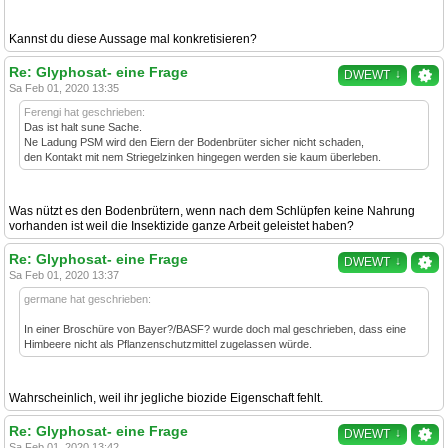
Kannst du diese Aussage mal konkretisieren?
Re: Glyphosat- eine Frage
↓
DWEWT
Sa Feb 01, 2020 13:35
Ferengi hat geschrieben:
Das ist halt sune Sache.
Ne Ladung PSM wird den Eiern der Bodenbrüter sicher nicht schaden,
den Kontakt mit nem Striegelzinken hingegen werden sie kaum überleben.
Was nützt es den Bodenbrütern, wenn nach dem Schlüpfen keine Nahrung
vorhanden ist weil die Insektizide ganze Arbeit geleistet haben?
Re: Glyphosat- eine Frage
↓
DWEWT
Sa Feb 01, 2020 13:37
germane hat geschrieben:
In einer Broschüre von Bayer?/BASF? wurde doch mal geschrieben, dass eine
Himbeere nicht als Pflanzenschutzmittel zugelassen würde.
Wahrscheinlich, weil ihr jegliche biozide Eigenschaft fehlt.
Re: Glyphosat- eine Frage
↓
DWEWT
Sa Feb 01, 2020 13:42