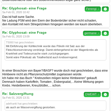
Bodenoberfläche oder des Bodeninnenlebebs sogar ganz sicher.)
Re: Glyphosat- eine Frage
↓
Ferengi
Sa Feb 01, 2020 10:42
Das ist halt sune Sache.
Ne Ladung PSM wird den Eiern der Bodenbrüter sicher nicht schaden,
den Kontakt mit nem Striegelzinken hingegen werden sie kaum überleben.
Re: Glyphosat- eine Frage
↓
germane
Sa Feb 01, 2020 13:09
T5060 hat geschrieben:
Mit Einführung der Kühltechnik wurde das Pökeln mit Salz aus der
Fleischkonservierung verdrängt. Damit einhergehend ist der Magenkrebs als
Krankheit und Todesursache stark zurückgegangen.
Somit wäre Pökelsalz als Totalherbizid auch krebserregend.
In einer Broschüre von Bayer?/BASF? wurde doch mal geschrieben, dass eine
Himbeere nicht als Pflanzenschutzmittel zugelassen würde.
Ich habe mir das Buch " Krebszellen mögen keine Himbeeren" gekauft.
Demnach haben Kartoffeln, Tomaten , Eisbergsalat,....Keine Wirkung gegen
Krebs. Heidelbeeren, Kreuzblütler,.... schon.
Re: Salzvergiftung
↓
DWEWT
Sa Feb 01, 2020 13:31
adefrankl hat geschrieben:
als auch an Wasservergiftung gestorben.