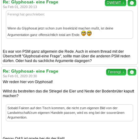
Re: Glyphosat- eine Frage
↓
DWEWT
Sa Feb 01, 2020 20:13
Ferengi hat geschrieben:
Wenn du Glyphosat jetzt schon zum Insektizid machen mußt, ist deine
Argumentation ganz offensichtlich total am Ende.
Es war von PSM ganz allgemein die Rede. Auch in einem thread mit der
Überschrift "Glyphosat-eine Frage", sollte man über die anderen PSM reden
dürfen. Oder hast du sachliche Argumente dagegen?
Re: Glyphosat- eine Frage
↓
Ferengi
Sa Feb 01, 2020 20:30
Wir reden hier von Glyphosat!
Willst du bestreiten das die Striegel die Eier und Neste der Bodenbrüter kaputt
machen?
Sobald Fakten auf den Tisch kommen, die nicht zum eigenen Bild von der
Landwirtschaft/zum eigenen Handeln passen, wird es eng bei der souveränen
Argumention.
Genau DAS ist grade bei dir der Fall!