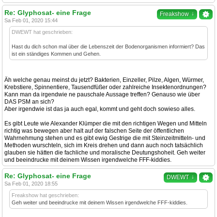
Re: Glyphosat- eine Frage
↓
Freakshow
Sa Feb 01, 2020 15:44
DWEWT hat geschrieben:
Hast du dich schon mal über die Lebenszeit der Bodenorganismen informiert? Das
ist ein ständiges Kommen und Gehen.
Äh welche genau meinst du jetzt? Bakterien, Einzeller, Pilze, Algen, Würmer,
Krebstiere, Spinnentiere, Tausendfüßer oder zahlreiche Insektenordnungen?
Kann man da irgendwie ne pauschale Aussage treffen? Genauso wie über
DAS PSM an sich?
Aber irgendwie ist das ja auch egal, kommt und geht doch sowieso alles.
Es gibt Leute wie Alexander Klümper die mit den richtigen Wegen und Mitteln
richtig was bewegen aber halt auf der falschen Seite der öffentlichen
Wahrnehmung stehen und es gibt ewig Gestrige die mit Steinzeitmitteln- und
Methoden wurschteln, sich im Kreis drehen und dann auch noch tatsächlich
glauben sie hätten die fachliche und moralische Deutungshoheit. Geh weiter
und beeindrucke mit deinem Wissen irgendwelche FFF-kiddies.
Re: Glyphosat- eine Frage
↓
DWEWT
Sa Feb 01, 2020 18:55
Freakshow hat geschrieben:
Geh weiter und beeindrucke mit deinem Wissen irgendwelche FFF-kiddies.