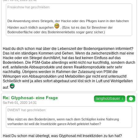
Freakshow hat geschrieben:
Die Anwendung eines Striegels, der Hacke oder des Pfluges kann in den falschen
Händen auch tödlich ausgehen
. (Bzw. tut es das für Bewohner der
Bodenoberfläche oder des Bodeninnenlebebs sogar ganz sicher.)
Hast du dich schon mal über die Lebenszeit der Bodenorganismen informiert?
Das ist ein ständiges Kommen und Gehen. Wenn da zwischenzeitlich mal eine
Hacke oder ein Striegel durchfährt, hat das fast keinen Einfluss auf das
Bodenleben. Die PSM-Gabe allerdings wirkt nicht nur kurzfristig, sondern durch
evtl. anfallende Abbauprodukte und deren Reaktionsprodukte sehr sehr
nachhaltig. Übrigens werden in Rahmen der Zulassung von PSM die
Wirkungen von Abbauprodukten und Metaboliten gar nicht erst untersucht!
Schließlich wird ja alles sofort abgebaut und löst sich in Luft und Wohlgefallen
auf.
Re: Glyphosat- eine Frage
↓
langholzbauer
Sa Feb 01, 2020 14:31
DWEWT hat geschrieben:
Was nützt es den Bodenbrütern, wenn nach dem Schlüpfen keine Nahrung
vorhanden ist weil die Insektizide ganze Arbeit geleistet haben?
Hast Du schon mal überlegt, was Glyphosat mit Insektiziden zu tun hat?