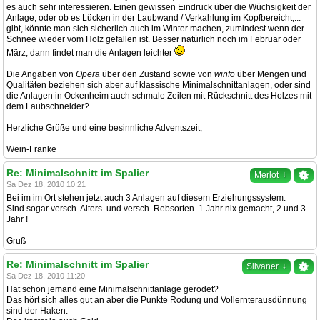
es auch sehr interessieren. Einen gewissen Eindruck über die Wüchsigkeit der
Anlage, oder ob es Lücken in der Laubwand / Verkahlung im Kopfbereicht,...
gibt, könnte man sich sicherlich auch im Winter machen, zumindest wenn der
Schnee wieder vom Holz gefallen ist. Besser natürlich noch im Februar oder
März, dann findet man die Anlagen leichter
Die Angaben von
Opera
über den Zustand sowie von
winfo
über Mengen und
Qualitäten beziehen sich aber auf klassische Minimalschnittanlagen, oder sind
die Anlagen in Ockenheim auch schmale Zeilen mit Rückschnitt des Holzes mit
dem Laubschneider?
Herzliche Grüße und eine besinnliche Adventszeit,
Wein-Franke
Re: Minimalschnitt im Spalier
↓
Merlot
Sa Dez 18, 2010 10:21
Bei im im Ort stehen jetzt auch 3 Anlagen auf diesem Erziehungssystem.
Sind sogar versch. Alters. und versch. Rebsorten. 1 Jahr nix gemacht, 2 und 3
Jahr !
Gruß
Re: Minimalschnitt im Spalier
↓
Silvaner
Sa Dez 18, 2010 11:20
Hat schon jemand eine Minimalschnittanlage gerodet?
Das hört sich alles gut an aber die Punkte Rodung und Vollernterausdünnung
sind der Haken.