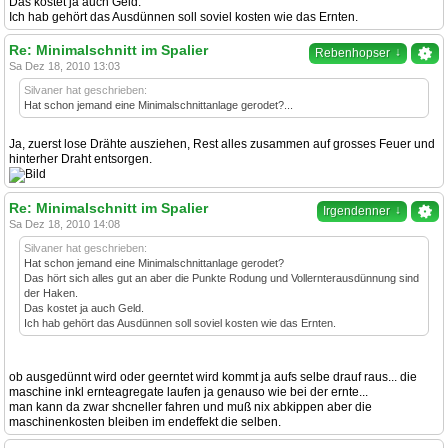
Das kostet ja auch Geld.
Ich hab gehört das Ausdünnen soll soviel kosten wie das Ernten.
Re: Minimalschnitt im Spalier
↓
Rebenhopser
Sa Dez 18, 2010 13:03
Silvaner hat geschrieben:
Hat schon jemand eine Minimalschnittanlage gerodet?...
Ja, zuerst lose Drähte ausziehen, Rest alles zusammen auf grosses Feuer und
hinterher Draht entsorgen.
Re: Minimalschnitt im Spalier
↓
Irgendenner
Sa Dez 18, 2010 14:08
Silvaner hat geschrieben:
Hat schon jemand eine Minimalschnittanlage gerodet?
Das hört sich alles gut an aber die Punkte Rodung und Vollernterausdünnung sind
der Haken.
Das kostet ja auch Geld.
Ich hab gehört das Ausdünnen soll soviel kosten wie das Ernten.
ob ausgedünnt wird oder geerntet wird kommt ja aufs selbe drauf raus... die
maschine inkl ernteagregate laufen ja genauso wie bei der ernte...
man kann da zwar shcneller fahren und muß nix abkippen aber die
maschinenkosten bleiben im endeffekt die selben.