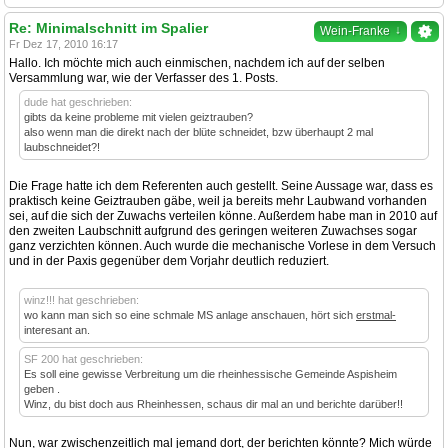
Re: Minimalschnitt im Spalier
↓
Wein-Franke
Fr Dez 17, 2010 16:17
Hallo. Ich möchte mich auch einmischen, nachdem ich auf der selben
Versammlung war, wie der Verfasser des 1. Posts.
dude hat geschrieben:
gibts da keine probleme mit vielen geiztrauben?
also wenn man die direkt nach der blüte schneidet, bzw überhaupt 2 mal
laubschneidet?!
Die Frage hatte ich dem Referenten auch gestellt. Seine Aussage war, dass es
praktisch keine Geiztrauben gäbe, weil ja bereits mehr Laubwand vorhanden
sei, auf die sich der Zuwachs verteilen könne. Außerdem habe man in 2010 auf
den zweiten Laubschnitt aufgrund des geringen weiteren Zuwachses sogar
ganz verzichten können. Auch wurde die mechanische Vorlese in dem Versuch
und in der Paxis gegenüber dem Vorjahr deutlich reduziert.
winz!!! hat geschrieben:
wo kann man sich so eine schmale MS anlage anschauen, hört sich
erstmal-
interesant an.
SF 200 hat geschrieben:
Es soll eine gewisse Verbreitung um die rheinhessische Gemeinde Aspisheim
geben .
Winz, du bist doch aus Rheinhessen, schaus dir mal an und berichte darüber!!
Nun, war zwischenzeitlich mal jemand dort, der berichten könnte? Mich würde