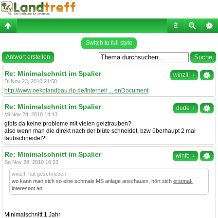
#
Switch to full style
Antwort erstellen
Re: Minimalschnitt im Spalier
↓
winz!!!
Di Nov 23, 2010 21:58
http://www.oekolandbau.rlp.de/Internet/ ... enDocument
Re: Minimalschnitt im Spalier
↓
dude
Mi Nov 24, 2010 14:43
gibts da keine probleme mit vielen geiztrauben?
also wenn man die direkt nach der blüte schneidet, bzw überhaupt 2 mal
laubschneidet?!
Re: Minimalschnitt im Spalier
↓
winfo
So Nov 28, 2010 10:23
winz!!! hat geschrieben:
wo kann man sich so eine schmale MS anlage anschauen, hört sich
erstmal-
interesant an.
Minimalschnitt 1.Jahr