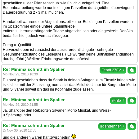
geschnitten u. der Pflanzenschutz wie üblich durchgeführt. Eine
Bodenbearbeitung wurde nur in einigen Parzellen durchgeführt, überwiegend
Dauerbegrünung 2 - 3 mal mulchen.
Handarbeit während der Vegetationszeit keine. Bei einigen Parzellen wurden
im Spätsommer einige untere Stammtriebe
entfernt u. herunterhängende Triebe abgeschnitten oder eingesteckt. Der Akh-
bedarf ist hier jedoch vernachlässigbar.
Ertrag u. Qualität:
Hervorzuheben ist zunächst der ausserordentlich gute - sehr gute
Gesundheitszustand des Lesegutes. ( Es wurden keine Botrytisbehandlungen
durchgeführt.) Weitere Erfahrungswerte demnächst.
Re: Minimalschnitt im Spalier
↓
Fendt 270V
Mo Nov 29, 2010 18:39
Du hast geschrieben dass du Shark in deinen Anlagen zum Einsatz bringst wie
ist es hier mit der Zulassung, normal ist das Mittel doch nur für Burgunder Morio
und Silvaner soweit ich das im Kopf habe zugelassen.
Re: Minimalschnitt im Spalier
↓
winfo
Mo Nov 29, 2010 21:55
Ja, Shark bei den Rebsorten Silvaner, Morio Muskat, und Weiss-
u.Spätburgunder.
Re: Minimalschnitt im Spalier
↓
Irgendenner
Di Nov 30, 2010 12:33
und die anderen waren halt zwischedrin