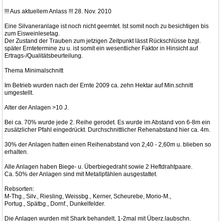
!!! Aus aktuellem Anlass !!! 28. Nov. 2010
Eine Silvaneranlage ist noch nicht geerntet. Ist somit noch zu besichtigen bis
zum Eisweinlesetag.
Der Zustand der Trauben zum jetzigen Zeitpunkt lässt Rückschlüsse bzgl.
später Erntetermine zu u. ist somit ein wesentlicher Faktor in Hinsicht auf
Ertrags-/Qualitätsbeurteilung.
Thema Minimalschnitt
Im Betrieb wurden nach der Ernte 2009 ca. zehn Hektar auf Min.schnitt
umgestellt.
Alter der Anlagen >10 J.
Bei ca. 70% wurde jede 2. Reihe gerodet. Es wurde im Abstand von 6-8m ein
zusätzlicher Pfahl eingedrückt. Durchschnittlicher Rehenabstand hier ca. 4m.
30% der Anlagen hatten einen Reihenabstand von 2,40 - 2,60m u. blieben so
erhalten.
Alle Anlagen haben Biege- u. Überbiegedraht sowie 2 Heftdrahtpaare.
Ca. 50% der Anlagen sind mit Metallpfählen ausgestattet.
Rebsorten:
M-Thg., Silv., Riesling, Weissbg., Kerner, Scheurebe, Morio-M.,
Portug., Spätbg., Dornf., Dunkelfelder.
Die Anlagen wurden mit Shark behandelt, 1-2mal mit Überz.laubschn.