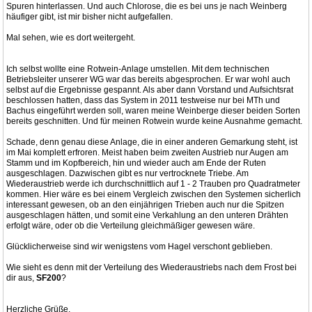
Spuren hinterlassen. Und auch Chlorose, die es bei uns je nach Weinberg
häufiger gibt, ist mir bisher nicht aufgefallen.
Mal sehen, wie es dort weitergeht.
Ich selbst wollte eine Rotwein-Anlage umstellen. Mit dem technischen
Betriebsleiter unserer WG war das bereits abgesprochen. Er war wohl auch
selbst auf die Ergebnisse gespannt. Als aber dann Vorstand und Aufsichtsrat
beschlossen hatten, dass das System in 2011 testweise nur bei MTh und
Bachus eingeführt werden soll, waren meine Weinberge dieser beiden Sorten
bereits geschnitten. Und für meinen Rotwein wurde keine Ausnahme gemacht.
Schade, denn genau diese Anlage, die in einer anderen Gemarkung steht, ist
im Mai komplett erfroren. Meist haben beim zweiten Austrieb nur Augen am
Stamm und im Kopfbereich, hin und wieder auch am Ende der Ruten
ausgeschlagen. Dazwischen gibt es nur vertrocknete Triebe. Am
Wiederaustrieb werde ich durchschnittlich auf 1 - 2 Trauben pro Quadratmeter
kommen. Hier wäre es bei einem Vergleich zwischen den Systemen sicherlich
interessant gewesen, ob an den einjährigen Trieben auch nur die Spitzen
ausgeschlagen hätten, und somit eine Verkahlung an den unteren Drähten
erfolgt wäre, oder ob die Verteilung gleichmäßiger gewesen wäre.
Glücklicherweise sind wir wenigstens vom Hagel verschont geblieben.
Wie sieht es denn mit der Verteilung des Wiederaustriebs nach dem Frost bei
dir aus,
SF200
?
Herzliche Grüße,