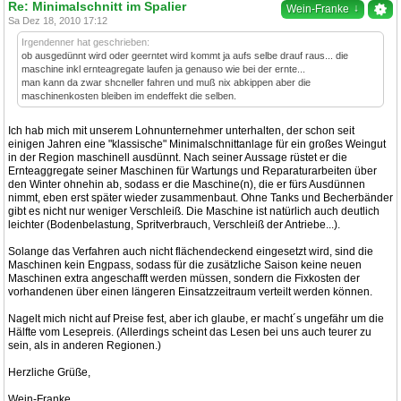
Re: Minimalschnitt im Spalier
↓
Wein-Franke
Sa Dez 18, 2010 17:12
Irgendenner hat geschrieben:
ob ausgedünnt wird oder geerntet wird kommt ja aufs selbe drauf raus... die
maschine inkl ernteagregate laufen ja genauso wie bei der ernte...
man kann da zwar shcneller fahren und muß nix abkippen aber die
maschinenkosten bleiben im endeffekt die selben.
Ich hab mich mit unserem Lohnunternehmer unterhalten, der schon seit
einigen Jahren eine "klassische" Minimalschnittanlage für ein großes Weingut
in der Region maschinell ausdünnt. Nach seiner Aussage rüstet er die
Ernteaggregate seiner Maschinen für Wartungs und Reparaturarbeiten über
den Winter ohnehin ab, sodass er die Maschine(n), die er fürs Ausdünnen
nimmt, eben erst später wieder zusammenbaut. Ohne Tanks und Becherbänder
gibt es nicht nur weniger Verschleiß. Die Maschine ist natürlich auch deutlich
leichter (Bodenbelastung, Spritverbrauch, Verschleiß der Antriebe...).
Solange das Verfahren auch nicht flächendeckend eingesetzt wird, sind die
Maschinen kein Engpass, sodass für die zusätzliche Saison keine neuen
Maschinen extra angeschafft werden müssen, sondern die Fixkosten der
vorhandenen über einen längeren Einsatzzeitraum verteilt werden können.
Nagelt mich nicht auf Preise fest, aber ich glaube, er macht´s ungefähr um die
Hälfte vom Lesepreis. (Allerdings scheint das Lesen bei uns auch teurer zu
sein, als in anderen Regionen.)
Herzliche Grüße,
Wein-Franke