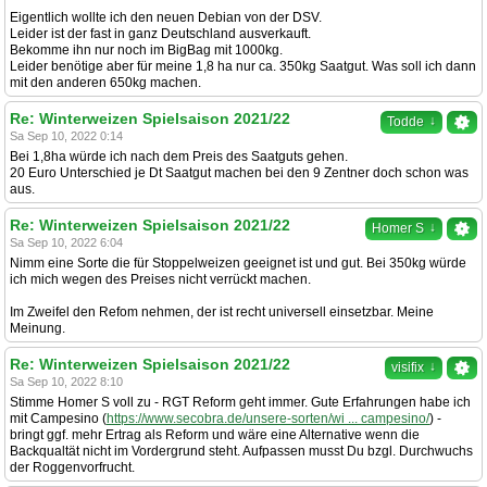
Eigentlich wollte ich den neuen Debian von der DSV.
Leider ist der fast in ganz Deutschland ausverkauft.
Bekomme ihn nur noch im BigBag mit 1000kg.
Leider benötige aber für meine 1,8 ha nur ca. 350kg Saatgut. Was soll ich dann
mit den anderen 650kg machen.
Re: Winterweizen Spielsaison 2021/22
↓
Todde
Sa Sep 10, 2022 0:14
Bei 1,8ha würde ich nach dem Preis des Saatguts gehen.
20 Euro Unterschied je Dt Saatgut machen bei den 9 Zentner doch schon was
aus.
Re: Winterweizen Spielsaison 2021/22
↓
Homer S
Sa Sep 10, 2022 6:04
Nimm eine Sorte die für Stoppelweizen geeignet ist und gut. Bei 350kg würde
ich mich wegen des Preises nicht verrückt machen.
Im Zweifel den Refom nehmen, der ist recht universell einsetzbar. Meine
Meinung.
Re: Winterweizen Spielsaison 2021/22
↓
visifix
Sa Sep 10, 2022 8:10
Stimme Homer S voll zu - RGT Reform geht immer. Gute Erfahrungen habe ich
mit Campesino (
https://www.secobra.de/unsere-sorten/wi ... campesino/
) -
bringt ggf. mehr Ertrag als Reform und wäre eine Alternative wenn die
Backqualtät nicht im Vordergrund steht. Aufpassen musst Du bzgl. Durchwuchs
der Roggenvorfrucht.