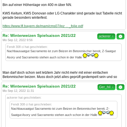
Bin auf einer Höhenlage von 400 m über NN.
KWS Keitum, KWS Donovan oder LG Charakter sind gerade laut Tabelle nicht
gerade besonders winterfest.
https://www.lfl.bayern.de/mam/cms07/ipz ... _folie.pdf
Re: Winterweizen Spielsaison 2021/22
↓
ackerer
Mo Sep 12, 2022 9:56
Fendt 308 ci hat geschrieben:
Nachbausaatgut Sacramento ist zum Beizen im Betonmischer bereit, Z-Saatgut
Asory und Sacramento stehen auch schon in der Halle
Man darf doch schon seit letztem Jahr nicht mehr mit einer einfachen
Betonmischer beizen. Muss doch jetzt alles geprüft gestempelt sein und so
Re: Winterweizen Spielsaison 2021/22
↓
Ger_hil
Mo Sep 12, 2022 11:31
ackerer hat geschrieben:
Fendt 308 ci hat geschrieben:
Nachbausaatgut Sacramento ist zum Beizen im Betonmischer bereit, Z-
Saatgut Asory und Sacramento stehen auch schon in der Halle