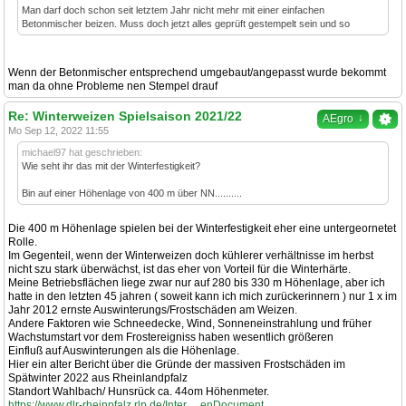
Man darf doch schon seit letztem Jahr nicht mehr mit einer einfachen
Betonmischer beizen. Muss doch jetzt alles geprüft gestempelt sein und so
Wenn der Betonmischer entsprechend umgebaut/angepasst wurde bekommt
man da ohne Probleme nen Stempel drauf
Re: Winterweizen Spielsaison 2021/22
↓
AEgro
Mo Sep 12, 2022 11:55
michael97 hat geschrieben:
Wie seht ihr das mit der Winterfestigkeit?
Bin auf einer Höhenlage von 400 m über NN..........
Die 400 m Höhenlage spielen bei der Winterfestigkeit eher eine untergeornetet
Rolle.
Im Gegenteil, wenn der Winterweizen doch kühlerer verhältnisse im herbst
nicht szu stark überwächst, ist das eher von Vorteil für die Winterhärte.
Meine Betriebsflächen liege zwar nur auf 280 bis 330 m Höhenlage, aber ich
hatte in den letzten 45 jahren ( soweit kann ich mich zurückerinnern ) nur 1 x im
Jahr 2012 ernste Auswinterungs/Frostschäden am Weizen.
Andere Faktoren wie Schneedecke, Wind, Sonneneinstrahlung und früher
Wachstumstart vor dem Frostereigniss haben wesentlich größeren
Einfluß auf Auswinterungen als die Höhenlage.
Hier ein alter Bericht über die Gründe der massiven Frostschäden im
Spätwinter 2022 aus Rheinlandpfalz
Standort Wahlbach/ Hunsrück ca. 44om Höhenmeter.
https://www.dlr-rheinpfalz.rlp.de/Inter ... enDocument