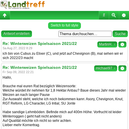
#
Switch to full style
Antwort erstellen
Re: Winterweizen Spielsaison 2021/22
↓
MartinH.
Sa Aug 27, 2022 8:29
ich bin von Cubus zu Elixer (C), und jetzt auf Chevignon (B), mal sehen wir er
sich 2022/23 macht
Re: Winterweizen Spielsaison 2021/22
↓
michael97
Fr Sep 09, 2022 22:21
Hallo,
Brauche mal euren Rat bezüglich Weizensorte:
Welche würdet ihr nehmen für 1,8 Hektar Anbau? Baue dieses Jahr mal wieder
Weizen an nach langer Pause
Zur Auswahl steht, welche ich noch bekommen kann: Asory, Chevignon, Knut,
RGT Reform, LG Character, LG Intial, SU Jonte
Habe sandige Lehmböden. Befinde mich auf 400m Höhe. Vorfrucht ist leider
Winterroggen ( geht halt nicht anders)
Auf Qualität möchte ich nicht so sehr achten.
Lieber mehr Kornertrag.