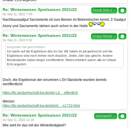
Urlaub. Echt ärgerlich
Re: Winterweizen Spielsaison 2021/22
↓
Fendt 308 ci
So Sep 11, 2022 7:58
Nachbausaatgut Sacramento ist zum Beizen im Betonmischer bereit, Z-Saatgut
Asory und Sacramento stehen auch schon in der Halle
Re: Winterweizen Spielsaison 2021/22
↓
Crazy Horse
So Sep 11, 2022 9:32
burgunder hat geschrieben:
Ich warte auf die Ergebnisse des lsv bw. Wir haben im juli gedrescht und die
Ergebnisse sind noch immer nicht draußen. Jedes Jahr das gleiche. Andere
Bundesländer haben längst veröffentlicht. Wahrscheinlich waren alle im Urlaub.
Echt ärgerlich
Doch, die Ergebnisse der einzelnen LSV-Standorte wurden bereits
veröffentlicht
https://ltz.landwirtschaft-bw.de/pb/,Ld ... effentlich
Weizen:
https://ltz.landwirtschaft-bw.de/pb/sit ... n1710.html
Re: Winterweizen Spielsaison 2021/22
↓
michael97
So Sep 11, 2022 12:16
Wie seht ihr das mit der Winterfestigkeit?