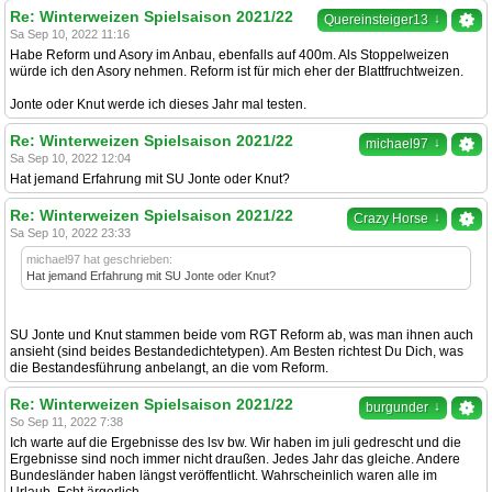
Re: Winterweizen Spielsaison 2021/22
↓
Quereinsteiger13
Sa Sep 10, 2022 11:16
Habe Reform und Asory im Anbau, ebenfalls auf 400m. Als Stoppelweizen
würde ich den Asory nehmen. Reform ist für mich eher der Blattfruchtweizen.
Jonte oder Knut werde ich dieses Jahr mal testen.
Re: Winterweizen Spielsaison 2021/22
↓
michael97
Sa Sep 10, 2022 12:04
Hat jemand Erfahrung mit SU Jonte oder Knut?
Re: Winterweizen Spielsaison 2021/22
↓
Crazy Horse
Sa Sep 10, 2022 23:33
michael97 hat geschrieben:
Hat jemand Erfahrung mit SU Jonte oder Knut?
SU Jonte und Knut stammen beide vom RGT Reform ab, was man ihnen auch
ansieht (sind beides Bestandedichtetypen). Am Besten richtest Du Dich, was
die Bestandesführung anbelangt, an die vom Reform.
Re: Winterweizen Spielsaison 2021/22
↓
burgunder
So Sep 11, 2022 7:38
Ich warte auf die Ergebnisse des lsv bw. Wir haben im juli gedrescht und die
Ergebnisse sind noch immer nicht draußen. Jedes Jahr das gleiche. Andere
Bundesländer haben längst veröffentlicht. Wahrscheinlich waren alle im