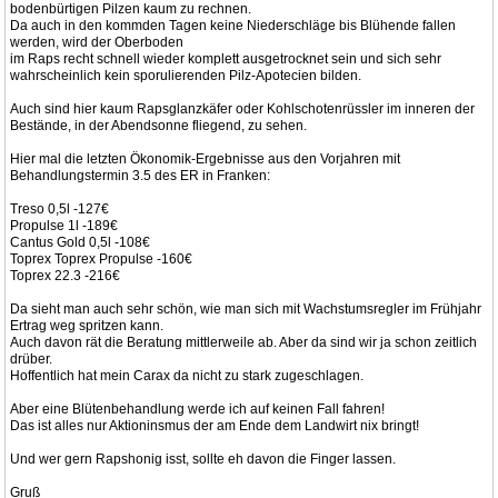
bodenbürtigen Pilzen kaum zu rechnen.
Da auch in den kommden Tagen keine Niederschläge bis Blühende fallen
werden, wird der Oberboden
im Raps recht schnell wieder komplett ausgetrocknet sein und sich sehr
wahrscheinlich kein sporulierenden Pilz-Apotecien bilden.
Auch sind hier kaum Rapsglanzkäfer oder Kohlschotenrüssler im inneren der
Bestände, in der Abendsonne fliegend, zu sehen.
Hier mal die letzten Ökonomik-Ergebnisse aus den Vorjahren mit
Behandlungstermin 3.5 des ER in Franken:
Treso 0,5l -127€
Propulse 1l -189€
Cantus Gold 0,5l -108€
Toprex Toprex Propulse -160€
Toprex 22.3 -216€
Da sieht man auch sehr schön, wie man sich mit Wachstumsregler im Frühjahr
Ertrag weg spritzen kann.
Auch davon rät die Beratung mittlerweile ab. Aber da sind wir ja schon zeitlich
drüber.
Hoffentlich hat mein Carax da nicht zu stark zugeschlagen.
Aber eine Blütenbehandlung werde ich auf keinen Fall fahren!
Das ist alles nur Aktioninsmus der am Ende dem Landwirt nix bringt!
Und wer gern Rapshonig isst, sollte eh davon die Finger lassen.
Gruß