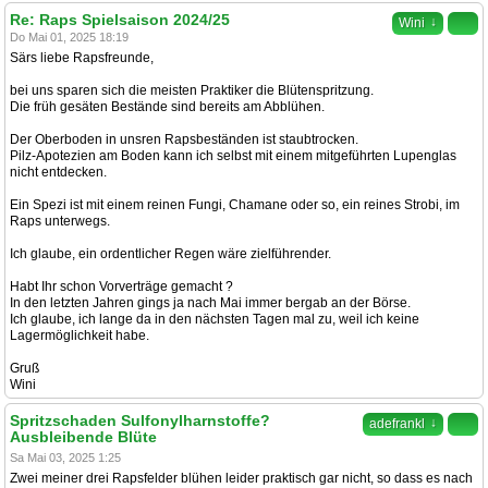
Re: Raps Spielsaison 2024/25
↓
Wini
Do Mai 01, 2025 18:19
Särs liebe Rapsfreunde,
bei uns sparen sich die meisten Praktiker die Blütenspritzung.
Die früh gesäten Bestände sind bereits am Abblühen.
Der Oberboden in unsren Rapsbeständen ist staubtrocken.
Pilz-Apotezien am Boden kann ich selbst mit einem mitgeführten Lupenglas
nicht entdecken.
Ein Spezi ist mit einem reinen Fungi, Chamane oder so, ein reines Strobi, im
Raps unterwegs.
Ich glaube, ein ordentlicher Regen wäre zielführender.
Habt Ihr schon Vorverträge gemacht ?
In den letzten Jahren gings ja nach Mai immer bergab an der Börse.
Ich glaube, ich lange da in den nächsten Tagen mal zu, weil ich keine
Lagermöglichkeit habe.
Gruß
Wini
Spritzschaden Sulfonylharnstoffe?
↓
adefrankl
Ausbleibende Blüte
Sa Mai 03, 2025 1:25
Zwei meiner drei Rapsfelder blühen leider praktisch gar nicht, so dass es nach