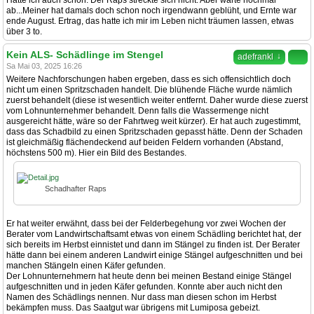
Hatte ich auch schon. Der Raps streckte sich nicht. Aber warte nochmal
ab...Meiner hat damals doch schon noch irgendwann geblüht, und Ernte war
ende August. Ertrag, das hatte ich mir im Leben nicht träumen lassen, etwas
über 3 to.
Kein ALS- Schädlinge im Stengel
↓
adefrankl
Sa Mai 03, 2025 16:26
Weitere Nachforschungen haben ergeben, dass es sich offensichtlich doch
nicht um einen Spritzschaden handelt. Die blühende Fläche wurde nämlich
zuerst behandelt (diese ist wesentlich weiter entfernt. Daher wurde diese zuerst
vom Lohnunternehmer behandelt. Denn falls die Wassermenge nicht
ausgereicht hätte, wäre so der Fahrtweg weit kürzer). Er hat auch zugestimmt,
dass das Schadbild zu einen Spritzschaden gepasst hätte. Denn der Schaden
ist gleichmäßig flächendeckend auf beiden Feldern vorhanden (Abstand,
höchstens 500 m). Hier ein Bild des Bestandes.
Schadhafter Raps
Er hat weiter erwähnt, dass bei der Felderbegehung vor zwei Wochen der
Berater vom Landwirtschaftsamt etwas von einem Schädling berichtet hat, der
sich bereits im Herbst einnistet und dann im Stängel zu finden ist. Der Berater
hätte dann bei einem anderen Landwirt einige Stängel aufgeschnitten und bei
manchen Stängeln einen Käfer gefunden.
Der Lohnunternehmern hat heute denn bei meinen Bestand einige Stängel
aufgeschnitten und in jeden Käfer gefunden. Konnte aber auch nicht den
Namen des Schädlings nennen. Nur dass man diesen schon im Herbst
bekämpfen muss. Das Saatgut war übrigens mit Lumiposa gebeizt.