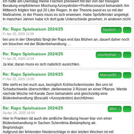
Ich hatte am Dienstag meine Flächen preiswert mit der von der hiesigen
Beratung empfohlenen Mischung Azoxystrobin+Prothioconazol behandelt. Am
Mittwoch folgten hier gut 20 Liter Regen. In der Theorie passt es so mit der
Maßnahme, in der Praxis muss es sich erweisen. Habe Spritzfenster angelegt.
In manchen Jahren habe ich dort gute Unterschiede gesehen, in anderen nicht.
Re: Raps Spielsaison 2024/25
↓
MartinH.
Fr Apr 25, 2025 11:09
bei uns in der Oberpfalz fängt der Raps erst das Blühen an, dauert daher noch
ein bisschen mit der Blütenbehandlung ....
Re: Raps Spielsaison 2024/25
↓
countryman
Fr Apr 25, 2025 12:04
Ja klar, daran muss es sich natürlich ausrichten.
Re: Raps Spielsaison 2024/25
↓
Manuel90
Fr Apr 25, 2025 13:05
Wie sieht es bei euch aus, bezüglich Kohlschotenrüssler. Bei uns ist
Schadschwelle überschritten ,stellenweise 3 Rüssel an einer Pflanze. Werde
nächste Woche mit Karate Zeon behandeln und gleichzeitig eine
Blütenbehandlung (Boscalit +Azoxystrobin) durchführen.
Re: Raps Spielsaison 2024/25
↓
Wini
Sa Apr 26, 2025 18:59
Hier in Franken rät auch die amtliche Beratung heuer klar von einer
Blütenbehandlung in Sachen Sclerotinia-Bekämpfung ab.
Begründugn:
Aufgrund der fehlenden Niederschläge in den letzten Wochen ist mit