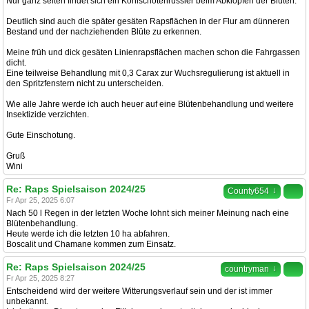
Nur ganz selten findet sich ein Kohlschotenrüssler beim Abklopfen der Blüten.
Deutlich sind auch die später gesäten Rapsflächen in der Flur am dünneren
Bestand und der nachziehenden Blüte zu erkennen.
Meine früh und dick gesäten Linienrapsflächen machen schon die Fahrgassen
dicht.
Eine teilweise Behandlung mit 0,3 Carax zur Wuchsregulierung ist aktuell in
den Spritzfenstern nicht zu unterscheiden.
Wie alle Jahre werde ich auch heuer auf eine Blütenbehandlung und weitere
Insektizide verzichten.
Gute Einschotung.
Gruß
Wini
Re: Raps Spielsaison 2024/25
↓
County654
Fr Apr 25, 2025 6:07
Nach 50 l Regen in der letzten Woche lohnt sich meiner Meinung nach eine
Blütenbehandlung.
Heute werde ich die letzten 10 ha abfahren.
Boscalit und Chamane kommen zum Einsatz.
Re: Raps Spielsaison 2024/25
↓
countryman
Fr Apr 25, 2025 8:27
Entscheidend wird der weitere Witterungsverlauf sein und der ist immer
unbekannt.