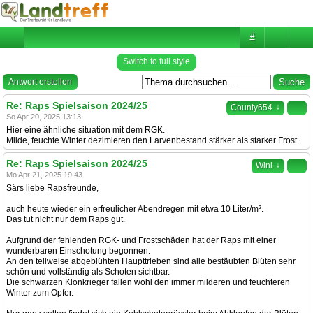
#
Switch to full style
Antwort erstellen
Re: Raps Spielsaison 2024/25
↓
County654
So Apr 20, 2025 13:13
Hier eine ähnliche situation mit dem RGK.
Milde, feuchte Winter dezimieren den Larvenbestand stärker als starker Frost.
Re: Raps Spielsaison 2024/25
↓
Wini
Mo Apr 21, 2025 19:43
Särs liebe Rapsfreunde,
auch heute wieder ein erfreulicher Abendregen mit etwa 10 Liter/m².
Das tut nicht nur dem Raps gut.
Aufgrund der fehlenden RGK- und Frostschäden hat der Raps mit einer
wunderbaren Einschotung begonnen.
An den teilweise abgeblühten Haupttrieben sind alle bestäubten Blüten sehr
schön und vollständig als Schoten sichtbar.
Die schwarzen Klonkrieger fallen wohl den immer milderen und feuchteren
Winter zum Opfer.