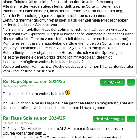
einem Totalausfall aussieht. Bin aktuell an der Ursachenforschung.
Alle drei Felder wurden gleich behandelt, gleiche Sorte ..... Der einzige
erkennbare Unterschied ist, dass der blühende Bestand 80m höher liegt.
Nun die Behandlung gegen Stengelrüssler habe ich von einem
Lohnunternehmer durchführen lassen, da zu der Zeit mein Pflegeschepper
leider defekt in der Werkstatt war.
Nun ist mir eingefallen, dass der Lohnunternehmer, nach seinen Angaben,
insgesamt zwei Spritzenfüllungen verwendet hat. Wahrscheinlich hat der dabei
die schadhaften Flächen zuerst behandelt (bin das aber noch am abklären).
Könnte es sein, dass die ausbleibende Blüte die Folge von Spritzmittelresten
(Sulfonylharnstoffen) in der Spritze sind? (Ansonsten erfolgten keine
Behandlungen im Frühjahr, und im Herbst habe ich vor der Spritzung mit
Milestone meine eigene Spritze gründlich mit Acroclean gereinigt.
Ist das eine mögliche/wahrscheinliche Ursache?
Werde auf jeden Fall nächste Woche diesbezüglich einen Pflanzenbauberater
vom Erzeugerring hinzuziehen.
Re: Raps Spielsaison 2024/25
↓
County654
Sa Mai 03, 2025 4:38
Das halte ich für sehr wahrscheinlich
Ich weiß nicht ob eine Aussage bei den geringen Mengen möglich ist, aber ein
Kressetest könnte vielleicht auch schon einen Hinweis geben.
Re: Raps Spielsaison 2024/25
↓
elchtestversagt
Sa Mai 03, 2025 7:42
Definitiv.....Die Mittelchen mit dem ALS-Hemmer müssen nur in kleinsten
Spuren vorhanden sein....