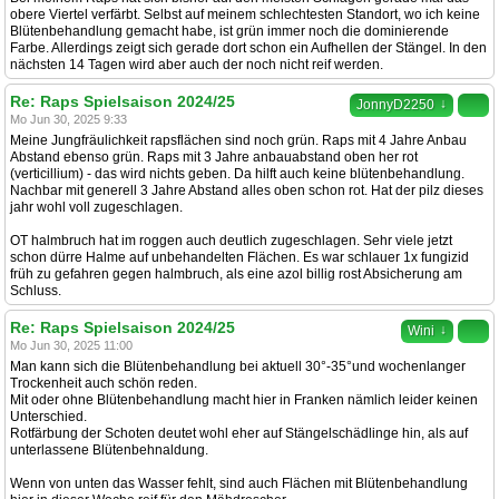
obere Viertel verfärbt. Selbst auf meinem schlechtesten Standort, wo ich keine
Blütenbehandlung gemacht habe, ist grün immer noch die dominierende
Farbe. Allerdings zeigt sich gerade dort schon ein Aufhellen der Stängel. In den
nächsten 14 Tagen wird aber auch der noch nicht reif werden.
Re: Raps Spielsaison 2024/25
↓
JonnyD2250
Mo Jun 30, 2025 9:33
Meine Jungfräulichkeit rapsflächen sind noch grün. Raps mit 4 Jahre Anbau
Abstand ebenso grün. Raps mit 3 Jahre anbauabstand oben her rot
(verticillium) - das wird nichts geben. Da hilft auch keine blütenbehandlung.
Nachbar mit generell 3 Jahre Abstand alles oben schon rot. Hat der pilz dieses
jahr wohl voll zugeschlagen.
OT halmbruch hat im roggen auch deutlich zugeschlagen. Sehr viele jetzt
schon dürre Halme auf unbehandelten Flächen. Es war schlauer 1x fungizid
früh zu gefahren gegen halmbruch, als eine azol billig rost Absicherung am
Schluss.
Re: Raps Spielsaison 2024/25
↓
Wini
Mo Jun 30, 2025 11:00
Man kann sich die Blütenbehandlung bei aktuell 30°-35°und wochenlanger
Trockenheit auch schön reden.
Mit oder ohne Blütenbehandlung macht hier in Franken nämlich leider keinen
Unterschied.
Rotfärbung der Schoten deutet wohl eher auf Stängelschädlinge hin, als auf
unterlassene Blütenbehnaldung.
Wenn von unten das Wasser fehlt, sind auch Flächen mit Blütenbehandlung