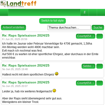
#
Switch to full style
Antwort erstellen
Re: Raps Spielsaison 2024/25
↓
County654
Fr Jun 20, 2025 20:59
Ich hatte im Jaunar oder Februar Vorverträge für 470€ gemacht, 1,5t/ha
Am Montag werden wohl 480€ machbar sein.
Evtl mach ich nochmal was fest.
Auf 500 € zu warten ist eher sporrtlicher Ehrgeiz, aber durchaus in der Ernte
erreichbar.
Re: Raps Spielsaison 2024/25
↓
Sebbo
So Jun 29, 2025 19:48
Hattest recht mit dem sportlichen Ehrgeiz
Re: Raps Spielsaison 2024/25
↓
County654
So Jun 29, 2025 20:07
Leider ja, hab nix weiteres festgemacht
Aber der Raps sieht überwiegend sehr gut aus.
Wenigstens ein kleiner Trost.