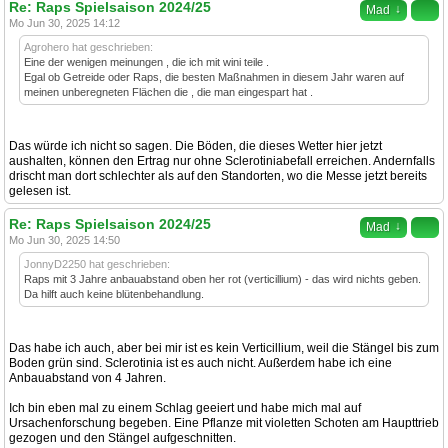
Re: Raps Spielsaison 2024/25
↓
Mad
Mo Jun 30, 2025 14:12
Agrohero hat geschrieben:
Eine der wenigen meinungen , die ich mit wini teile .
Egal ob Getreide oder Raps, die besten Maßnahmen in diesem Jahr waren auf
meinen unberegneten Flächen die , die man eingespart hat .
Das würde ich nicht so sagen. Die Böden, die dieses Wetter hier jetzt
aushalten, können den Ertrag nur ohne Sclerotiniabefall erreichen. Andernfalls
drischt man dort schlechter als auf den Standorten, wo die Messe jetzt bereits
gelesen ist.
Re: Raps Spielsaison 2024/25
↓
Mad
Mo Jun 30, 2025 14:50
JonnyD2250 hat geschrieben:
Raps mit 3 Jahre anbauabstand oben her rot (verticillium) - das wird nichts geben.
Da hilft auch keine blütenbehandlung.
Das habe ich auch, aber bei mir ist es kein Verticillium, weil die Stängel bis zum
Boden grün sind. Sclerotinia ist es auch nicht. Außerdem habe ich eine
Anbauabstand von 4 Jahren.
Ich bin eben mal zu einem Schlag geeiert und habe mich mal auf
Ursachenforschung begeben. Eine Pflanze mit violetten Schoten am Haupttrieb
gezogen und den Stängel aufgeschnitten.