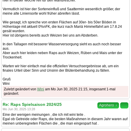
hier in dieser Woche reif für den Mähdrescher.
Vermutlich ist hier der Sorteneinfluß und Saattermin wesentlich größer, der
meine alte Liniensorte wohl früher abreifen lässt.
Wie gesagt, ich spreche von ersten Flächen auf 30er- bis 50er Böden in
Höhenlage mit aktuell 0%nFK, die kurz nach Mariä Himmelfahrt am 17.8.24
gesät wurden.
Hier ist übrigens bereits auch Weizen bei uns am Absterben.
In den Tallagen mit besserer Wasserversorgung sieht es auch noch besser
aus.
Aber auch hier leiden neben Raps auch Weizen, Rüben und Mais unter der
Trockenheit.
Warten wir hier einfach mal die offiziellen Versuchsergebnisse ab, um ein
finales Urteil über Sinn und Unsinn der Blütenbehandlung zu fällen.
Gruß
Wini
Zuletzt geändert von
Wini
am Mo Jun 30, 2025 21:15, insgesamt 1-mal
geändert.
Re: Raps Spielsaison 2024/25
↓
Agrohero
Mo Jun 30, 2025 13:28
Eine der wenigen meinungen , die ich mit wini teile .
Egal ob Getreide oder Raps, die besten Maßnahmen in diesem Jahr waren auf
meinen unberegneten Flächen die , die man eingespart hat .