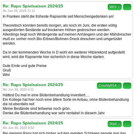
Re: Raps Spielsaison 2024/25
↓
Wini
So Jun 29, 2025 21:11
In Franken steht die früheste Rapsernte seit Menschengedenken an!
Theoretisch könnten bereits morgen, als noch im Juni, die ersten völlig
ausgedörrten Bestände auf trockenen Höhen gedroschen werden.
Allerdings liegt noch Wintergerste auf meinen Anhängern und der Mähdrescher
muß ev. vorher noch Bio-Erbsen/Bohnen-Dreck dreschen und umgerüstet
werden.
Da in der kommenden Woche in D wohl ein weiterer Hitzerekord aufgestellt
wird, wird die Rapsernte hier sicherlich in diese Woche starten.
Gute Ernte und gute Preise
Gruß
Wini
Re: Raps Spielsaison 2024/25
↓
County654
Mo Jun 30, 2025 6:11
Hättest Du mal in eine Blütenbehandlung investiert.....
Ein Kollege hat hier noch eine ältere Sorte im Anbau, ohne Blütenbehandlung
die ist ebenfalls reif.
Meine Bestände sind teilweise noch grün.
Denke die Blütenbehandlung war sehr rentabel in diesem Jahr.
Re: Raps Spielsaison 2024/25
↓
Mad
Mo Jun 30, 2025 8:52
Bei meinem Raps hat sich bisher auf den meisten Schlägen gerade mal das