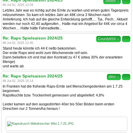
Re: Raps Spielsaison 2024/25
↓
Sebbo
Mi Jul 02, 2025 12:04
Letztes Jahr war es richtig auf die Ernte zu warten und einen guten Tagespreis
mitzunehmen. So kam ich letztes Jahr an 48€ circa 3 Wochen nach
Anlieferung. Ich hab auf die gleiche Entwicklung gehofft..... Tja.. Pech... Aktuell
werden nur noch 42,40 aufgerufen... Hatte mal ein Angebot für 44€ vor circa 4
Wochen.... Hätte hätte Fahrradkette...
Re: Raps Spielsaison 2024/25
↓
County654
Mi Jul 02, 2025 12:45
Stand heute könnte ich 44 € netto bekommen.
Der erste Raps wird wohl zum Wochenende reif sein.
Dann beliefere ich erst mal den Kontrakt zu 47 € (etwa 30% der erwarteten
Menge)
und warte ab.
Re: Raps Spielsaison 2024/25
↓
Wini
Mi Jul 02, 2025 15:14
In Franken hat die früheste Raps-Ernte seit Menschengedenken am 1.7.25
begonnen.
Rapsfeuchte bzw. Trockenheit gemessen und abgeliefert: 4,8%
Leider kamen auf den ausgedörrten 40er bis 50er Böden beim ersten
Dreschen nur 2 Tonnen/ha heraus !